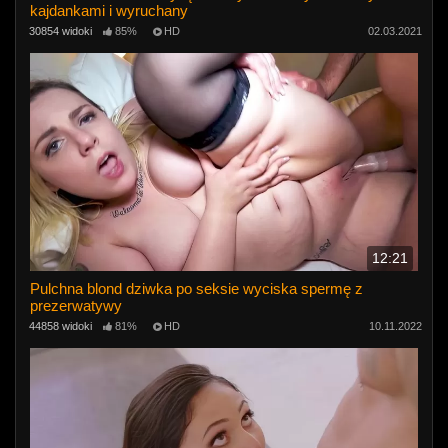
kajdankami i wyruchany
30854 widoki
85%
HD
02.03.2021
12:21
Pulchna blond dziwka po seksie wyciska spermę z
prezerwatywy
44858 widoki
81%
HD
10.11.2022