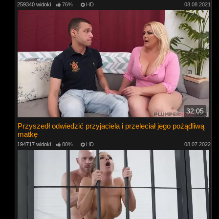
259340 widoki
76%
HD
08.08.2021
32:05
Przyszedł odwiedzić przyjaciela i przeleciał jego pożądliwą
matkę
194717 widoki
80%
HD
08.07.2022