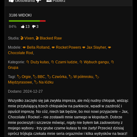
Głosowania
Pobierz
3186 WIDOKI
84%
13
3
Studia:
🎬 Vixen
,
🎬 Blacked Raw
Modele:
💋 Bella Rolland
,
💋 Rocket Powers
💋 Jax Slayher
,
💋
Chocolate Rod
,
Kategorie:
📁 Duży kutas
,
📁 Czarni ludzie
,
📁 Wybuch gangu
,
📁
Grupa
Tagi:
🏷️ Orgie
,
🏷️ BBC
,
🏷️ Czwórka
,
🏷️ W półmroku
,
🏷️
Międzyrasowe
,
🏷️ Na łóżku
Dodano: 2024-12-27
Wszystko zaczęło się jak zwykła impreza, ale mój nudny chłopak, widząc
mnie przytulającą trzech chłopaków na parkiecie, wpadł w zazdrość i
opuścił imprezę. No cóż, niech tak będzie, bo moi nowi przyjaciele – Jax,
Chocolate i Rocket – nie zostawili mnie samego w kłopotach. Dobrze
mnie pocieszyli i szczerze mówiąc, nigdy nie byłem tak zadowolony z
mojego wyboru - trzy grube czarne kutasy to nie żarty! Przecież dzisiaj
oprócz trójkąta czekała mnie seria orgazmów i kilka wytrysków na twarz!