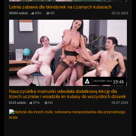
Letnia zabawa dla blondynek na czarnych kutasach
38494 widoki
83%
HD
03.12.2023
13:45
Nauczycielka mamuśki odwołała dodatkową lekcję dla
trzech uczniów i wsadziła im kutasy do wszystkich dziurek
6143 widoki
87%
HD
09.07.2024