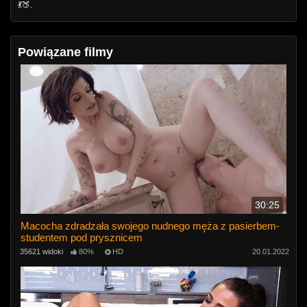
💃🍑.
Powiązane filmy
30:25
Macocha zdradzała swojego nudnego męża z pasierbem-
studentem pod prysznicem
35621 widoki
80%
HD
20.01.2022