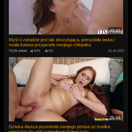
42:43
Myśl o zdradzie jest tak ekscytująca, pomyślała laska i
ssała kutasa przyjaciela swojego chłopaka
73136 widoki
83%
HD
01.01.2023
25:44
Dziwka Alosza przeniosła swojego penisa ze środka
wierności do cipki rudowłosej dziewczyny