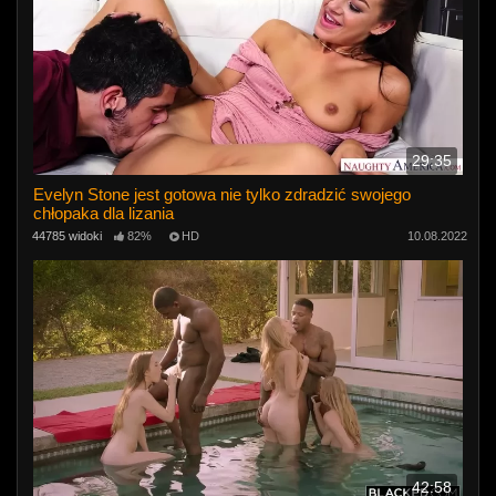
29:35
Evelyn Stone jest gotowa nie tylko zdradzić swojego
chłopaka dla lizania
44785 widoki
82%
HD
10.08.2022
42:58