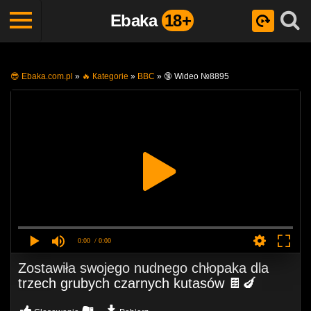
Ebaka
18+
😎 Ebaka.com.pl
»
🔥 Кategorie
»
BBC
»
🔞 Wideo №8895
0:00
/ 0:00
Zostawiła swojego nudnego chłopaka dla
trzech grubych czarnych kutasów 🍫🍆