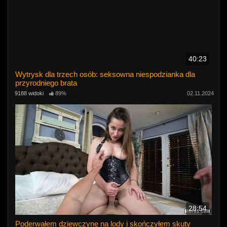
40:23
Wytrysk dla trzech osób: seksowna niespodzianka dla
przyrodniego brata
9188 widoki
89%
02.11.2024
28:54
Poderwałem dziewczynę na lody i skończyłem skuty