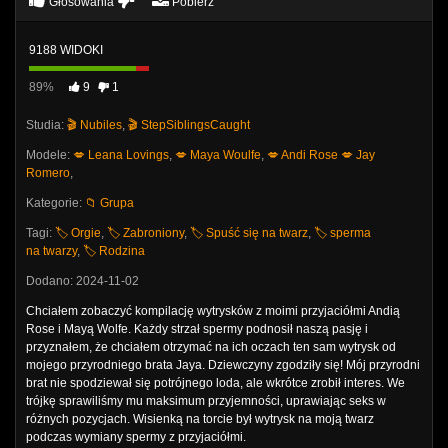
Głosowania
Pobierz
9188 WIDOKI
89%
9
1
Studia:
🎬 Nubiles
,
🎬 StepSiblingsCaught
Modele:
💋 Leana Lovings
,
💋 Maya Woulfe
,
💋 Andi Rose
💋 Jay
Romero
,
Kategorie:
📁 Grupa
Tagi:
🏷️ Orgie
,
🏷️ Zabroniony
,
🏷️ Spuść się na twarz
,
🏷️ sperma
na twarzy
,
🏷️ Rodzina
Dodano: 2024-11-02
Chciałem zobaczyć kompilację wytrysków z moimi przyjaciółmi Andią
Rose i Mayą Wolfe. Każdy strzał spermy podnosił naszą pasję i
przyznałem, że chciałem otrzymać na ich oczach ten sam wytrysk od
mojego przyrodniego brata Jaya. Dziewczyny zgodziły się! Mój przyrodni
brat nie spodziewał się potrójnego loda, ale wkrótce zrobił interes. We
trójkę sprawiliśmy mu maksimum przyjemności, uprawiając seks w
różnych pozycjach. Wisienką na torcie był wytrysk na moją twarz
podczas wymiany spermy z przyjaciółmi.