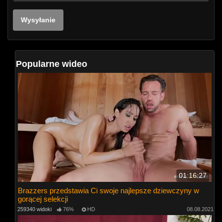
Popularne wideo
01:16:27
Brazzers przedstawia Ci swoje najlepsze dziewczyny w
gorącej selekcji
259340 widoki
76%
HD
08.08.2021