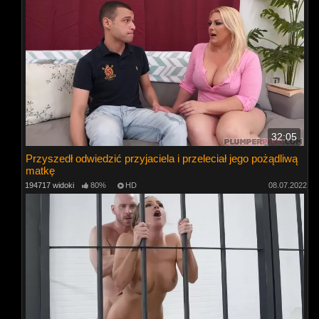
32:05
Przyszedł odwiedzić przyjaciela i przeleciał jego pożądliwą
matkę
194717 widoki
80%
HD
08.07.2022