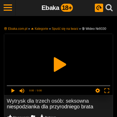
Ebaka
18+
😎 Ebaka.com.pl
»
🔥 Кategorie
»
Spuść się na twarz
»
🔞 Wideo №9330
0:00
/ 0:00
Wytrysk dla trzech osób: seksowna
niespodzianka dla przyrodniego brata