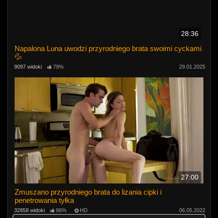
28:36
Napalona Luna uwodzi przyrodniego brata swoimi cyckami
💦
9097 widoki
79%
29.01.2025
27:00
Zmuszano przyrodniego brata do lizania cipki i
penetrowania tyłka
32858 widoki
86%
HD
06.05.2022