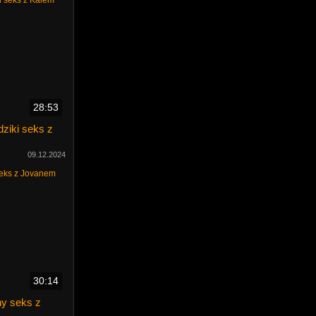
28:53
dziki seks z
09.12.2024
30:14
ny seks z