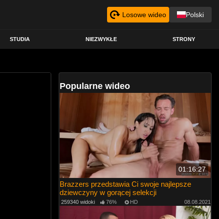
Losowe wideo
Polski
STUDIA
NIEZWYKŁE
STRONY
Popularne wideo
01:16:27
Brazzers przedstawia Ci swoje najlepsze
dziewczyny w gorącej selekcji
259340 widoki
76%
HD
08.08.2021