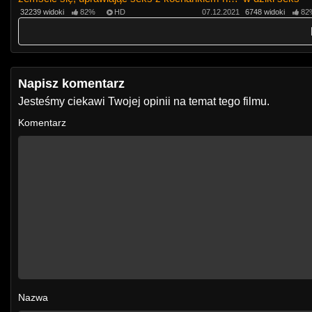
jego oczach
32239 widoki
82%
HD
07.12.2021
6748 widoki
82
Napisz komentarz
Jesteśmy ciekawi Twojej opinii na temat tego filmu.
Komentarz
Nazwa