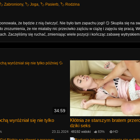
🏷️ Zabroniony
,
🏷️ Joga
,
🏷️ Pasierb
,
🏷️ Rodzina
owała, że ​​będzie z nią ćwiczyć. Nie było tam zapachu jogi! 😏 Skupiła się na s
rozumienia, że ​​nie miałaby nic przeciwko zajściu w ciążę i zajęciu się pracą. Wr
h. Zaczęliśmy się ruchać, zmieniając wiele pozycji i kończąc zabawę wytryskiem 
34:59
chą wyróżniał się nie tylko
Kłótnia ze starszym bratem przero
dziki seks
%
23.11.2024
48192 widoki
83%
HD