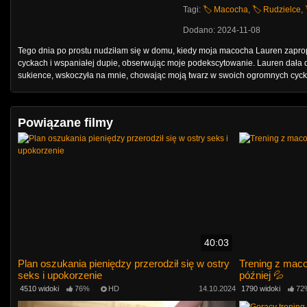
Tagi:
🏷️ Macocha
,
🏷️ Rudzielce
,
Dodano: 2024-11-08
Tego dnia po prostu nudziłam się w domu, kiedy moja macocha Lauren zapropon
cyckach i wspaniałej dupie, obserwując moje podekscytowanie. Lauren dała do z
sukience, wskoczyła na mnie, chowając moją twarz w swoich ogromnych cyckac
Powiązane filmy
40:03
Plan oszukania pieniędzy przerodził się w ostry
Trening z maco
seks i upokorzenie
później 💦
4510 widoki
76%
HD
14.10.2024
1790 widoki
72