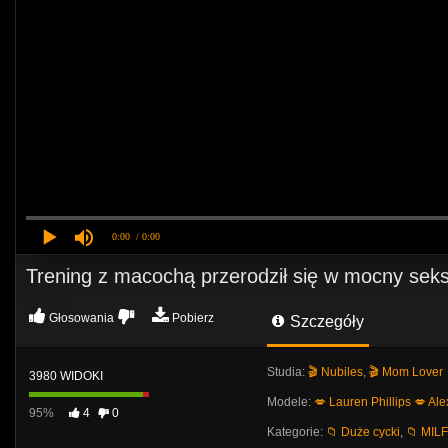
0:00
/ 0:00
Trening z macochą przerodził się w mocny seks 
Głosowania
Pobierz
Szczegóły
Studia:
🎬 Nubiles
,
🎬 Mom Lover
3980 WIDOKI
Modele:
💋 Lauren Phillips
💋 Al
95%
4
0
Kategorie:
📁 Duże cycki
,
📁 MILF