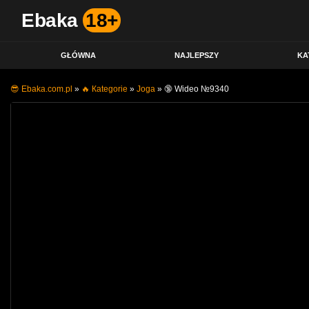
Ebaka
18+
GŁÓWNA
NAJLEPSZY
KA
😎 Ebaka.com.pl
»
🔥 Кategorie
»
Joga
»
🔞 Wideo №9340