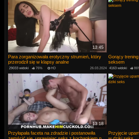
13:45
Para zorganizowała erotyczny strumień, który
Gorący trening
przerodził się w klapsy analne
seksem
29033 widoki
76%
HD
26.03.2024
4163 widoki
86
13:18
Przyłapała faceta na zdradzie i postanowiła
Przyjęcie upam
zemścić się, uprawiając seks z kochankiem na
w dziki seks