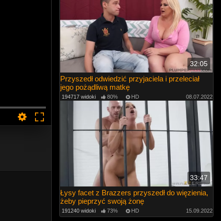
32:05
Przyszedł odwiedzić przyjaciela i przeleciał
jego pożądliwą matkę
194717 widoki
80%
HD
08.07.2022
33:47
Łysy facet z Brazzers przyszedł do więzienia,
żeby pieprzyć swoją żonę
191240 widoki
73%
HD
15.09.2022