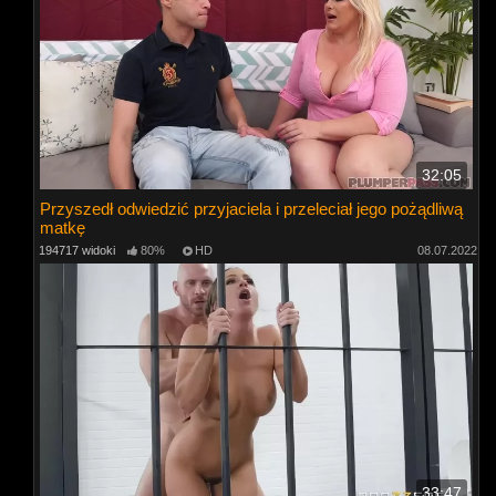
32:05
Przyszedł odwiedzić przyjaciela i przeleciał jego pożądliwą
matkę
194717 widoki
80%
HD
08.07.2022
33:47