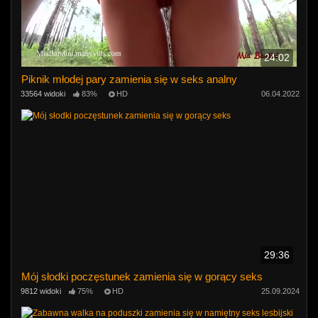
24:02
Piknik młodej pary zamienia się w seks analny
33564 widoki
83%
HD
06.04.2022
29:36
Mój słodki poczęstunek zamienia się w gorący seks
9812 widoki
75%
HD
25.09.2024