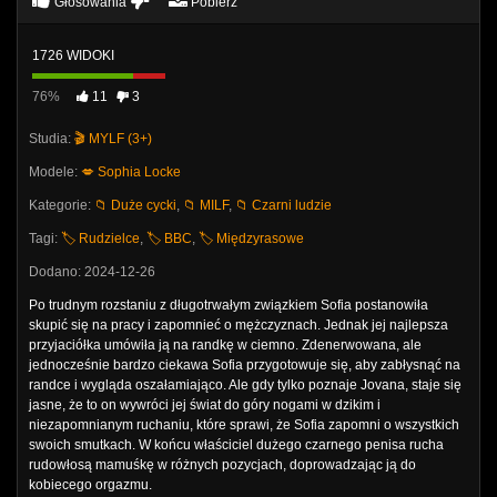
Głosowania
Pobierz
1726 WIDOKI
76%
11
3
Studia:
🎬 MYLF (3+)
Modele:
💋 Sophia Locke
Kategorie:
📁 Duże cycki
,
📁 MILF
,
📁 Czarni ludzie
Tagi:
🏷️ Rudzielce
,
🏷️ BBC
,
🏷️ Międzyrasowe
Dodano: 2024-12-26
Po trudnym rozstaniu z długotrwałym związkiem Sofia postanowiła
skupić się na pracy i zapomnieć o mężczyznach. Jednak jej najlepsza
przyjaciółka umówiła ją na randkę w ciemno. Zdenerwowana, ale
jednocześnie bardzo ciekawa Sofia przygotowuje się, aby zabłysnąć na
randce i wygląda oszałamiająco. Ale gdy tylko poznaje Jovana, staje się
jasne, że to on wywróci jej świat do góry nogami w dzikim i
niezapomnianym ruchaniu, które sprawi, że Sofia zapomni o wszystkich
swoich smutkach. W końcu właściciel dużego czarnego penisa rucha
rudowłosą mamuśkę w różnych pozycjach, doprowadzając ją do
kobiecego orgazmu.