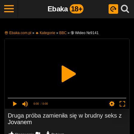
Ebaka
18+
😎 Ebaka.com.pl
»
🔥 Кategorie
»
BBC
»
🔞 Wideo №9141
0:00
/ 0:00
Druga próba zamieniła się w brudny seks z
Jovanem