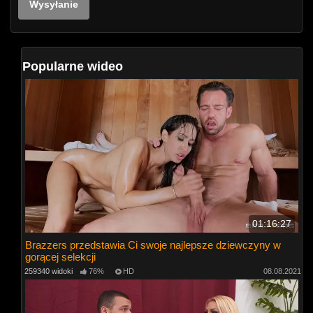
Popularne wideo
01:16:27
Brazzers przedstawia Ci swoje najlepsze dziewczyny w
gorącej selekcji
259340 widoki
76%
HD
08.08.2021