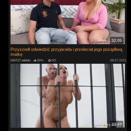
32:05
Przyszedł odwiedzić przyjaciela i przeleciał jego pożądliwą
matkę
194717 widoki
80%
HD
08.07.2022
33:47