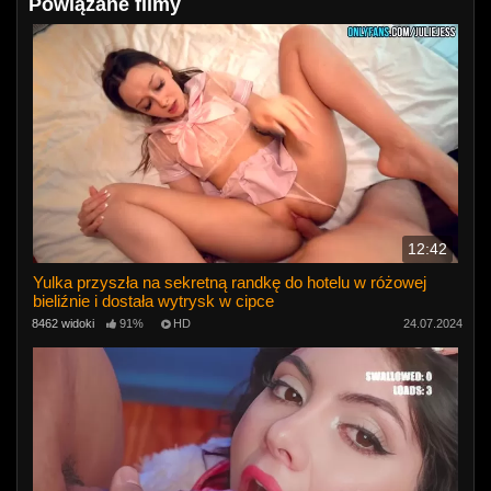
Powiązane filmy
12:42
Yulka przyszła na sekretną randkę do hotelu w różowej
bieliźnie i dostała wytrysk w cipce
8462 widoki
91%
HD
24.07.2024