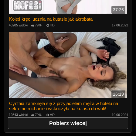
37:26
Koleś kręci ucznia na kutasie jak akrobata
40285 widoki
79%
HD
17.06.2022
16:19
Cynthia zamknęła się z przyjacielem męża w hotelu na
sekretne ruchanie i wskoczyła na kutasa do woli!
12543 widoki
79%
HD
19.06.2024
Pobierz więcej