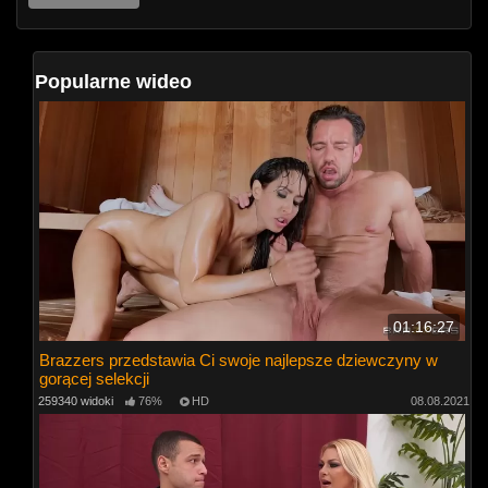
Popularne wideo
01:16:27
Brazzers przedstawia Ci swoje najlepsze dziewczyny w
gorącej selekcji
259340 widoki
76%
HD
08.08.2021