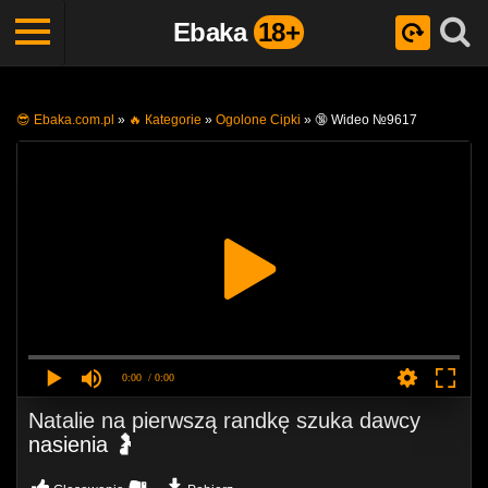
Ebaka
18+
😎 Ebaka.com.pl
»
🔥 Кategorie
»
Ogolone Cipki
»
🔞 Wideo №9617
0:00
/ 0:00
Natalie na pierwszą randkę szuka dawcy
nasienia 🤰