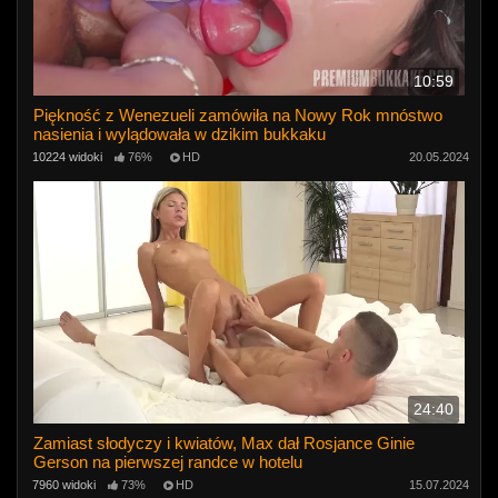
10:59
Piękność z Wenezueli zamówiła na Nowy Rok mnóstwo
nasienia i wylądowała w dzikim bukkaku
10224 widoki
76%
HD
20.05.2024
24:40
Zamiast słodyczy i kwiatów, Max dał Rosjance Ginie
Gerson na pierwszej randce w hotelu
7960 widoki
73%
HD
15.07.2024