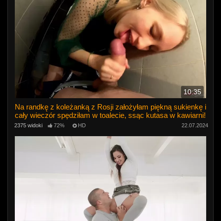
10:35
Na randkę z koleżanką z Rosji założyłam piękną sukienkę i
cały wieczór spędziłam w toalecie, ssąc kutasa w kawiarni!
2375 widoki
72%
HD
22.07.2024