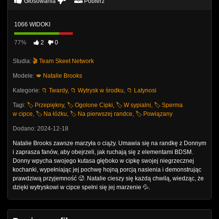
Głosowania
Pobierz
1066 WIDOKI
77%
2
0
Studia:
🎬 Team Skeet Network
Modele:
💋 Natalie Brooks
Kategorie:
📁 Twardy
,
📁 Wytrysk w środku
,
📁 Latynosi
Tagi:
🏷️ Przepiękny
,
🏷️ Ogolone Cipki
,
🏷️ W sypialni
,
🏷️ Sperma
w cipce
,
🏷️ Na łóżku
,
🏷️ Na pierwszej randce
,
🏷️ Powiązany
Dodano: 2024-12-18
Natalie Brooks zawsze marzyła o ciąży. Umawia się na randkę z Donnym
i zaprasza fanów, aby obejrzeli, jak ruchają się z elementami BDSM.
Donny wpycha swojego kutasa głęboko w cipkę swojej niegrzecznej
kochanki, wypełniając jej pochwę hojną porcją nasienia i demonstrując
prawdziwą przyjemność 🥵. Natalie cieszy się każdą chwilą, wiedząc, że
dzięki wytryskowi w cipce spełni się jej marzenie 💦.