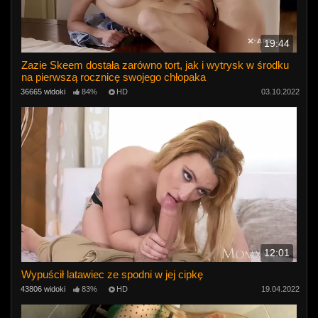
19:44
Zazie Skeem dostała zarówno tort, jak i wytrysk w środku
na pierwszą rocznicę swojego chłopaka
36665 widoki
84%
HD
03.10.2022
12:01
Wypuścił latawiec ze spodni w jej cipkę
43806 widoki
83%
HD
19.04.2022