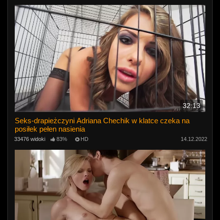
32:13
Seks-drapieżczyni Adriana Chechik w klatce czeka na
posiłek pełen nasienia
33476 widoki
83%
HD
14.12.2022