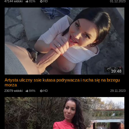
47144 widoki
81%
HD
01.12.2023
39:48
Artysta uliczny ssie kutasa podrywacza i rucha się na brzegu
morza
23079 widoki
84%
HD
29.11.2023