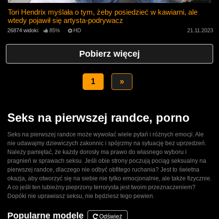
Tori Hendrix myślała o tym, żeby posiedzieć w kawiarni, ale
wtedy pojawił się artysta-podrywacz
26874 widoki
85%
HD
21.11.2023
Pobierz więcej
1
»
Seks na pierwszej randce, porno
Seks na pierwszej randce może wywołać wiele pytań i różnych emocji. Ale
nie udawajmy dziewiczych zakonnic i spójrzmy na sytuację bez uprzedzeń.
Należy pamiętać, że każdy dorosły ma prawo do własnego wyboru i
pragnień w sprawach seksu. Jeśli obie strony poczują pociąg seksualny na
pierwszej randce, dlaczego nie odbyć obfitego ruchania? Jest to świetna
okazja, aby otworzyć się na siebie nie tylko emocjonalnie, ale także fizycznie.
A co jeśli ten lubieżny pieprzony terrorysta jest twoim przeznaczeniem?
Dopóki nie uprawiasz seksu, nie będziesz tego pewien.
Popularne modele
Odśwież