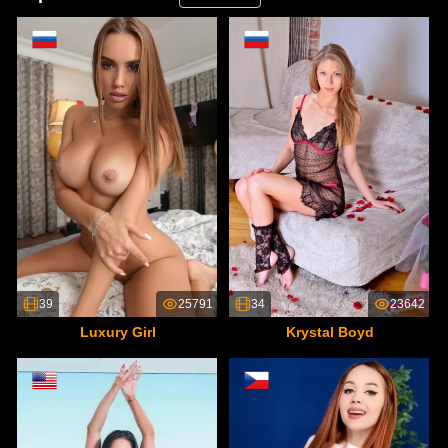
39
25791
34
23642
Luxury Girl
Krystal Boyd