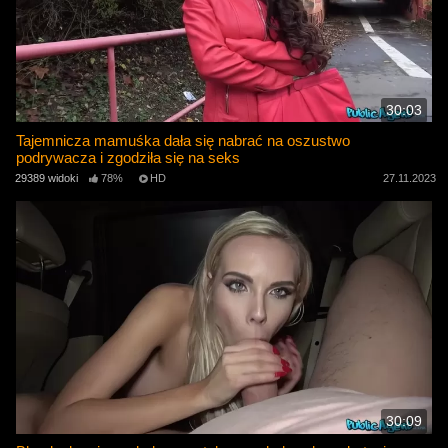
30:03
Tajemnicza mamuśka dała się nabrać na oszustwo
podrywacza i zgodziła się na seks
29389 widoki
78%
HD
27.11.2023
30:09