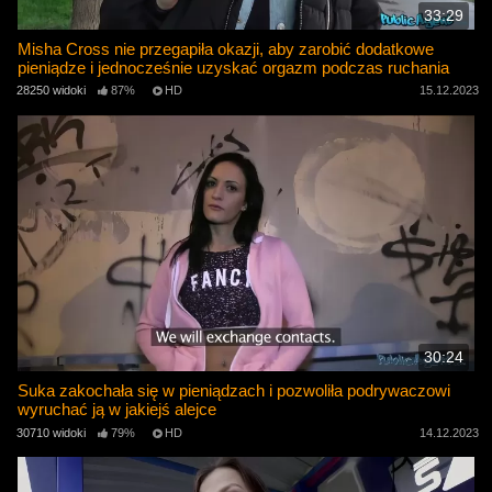
33:29
Misha Cross nie przegapiła okazji, aby zarobić dodatkowe
pieniądze i jednocześnie uzyskać orgazm podczas ruchania
28250 widoki
87%
HD
15.12.2023
30:24
Suka zakochała się w pieniądzach i pozwoliła podrywaczowi
wyruchać ją w jakiejś alejce
30710 widoki
79%
HD
14.12.2023