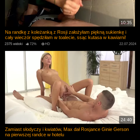
10:35
Na randkę z koleżanką z Rosji założyłam piękną sukienkę i
cały wieczór spędziłam w toalecie, ssąc kutasa w kawiarni!
2375 widoki
72%
HD
22.07.2024
24:40
Zamiast słodyczy i kwiatów, Max dał Rosjance Ginie Gerson
na pierwszej randce w hotelu