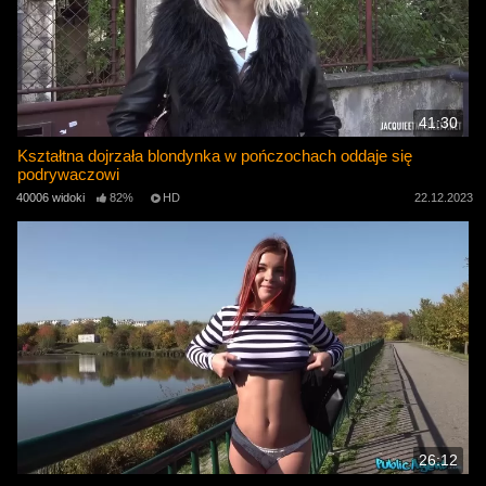
41:30
Kształtna dojrzała blondynka w pończochach oddaje się
podrywaczowi
40006 widoki
82%
HD
22.12.2023
26:12