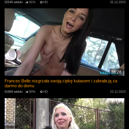
32545 widoki
91%
HD
25.12.2023
36:28
Frances Belle rozgrzała swoją cipkę kutasem i zabrała ją za
darmo do domu
41669 widoki
80%
HD
23.12.2023