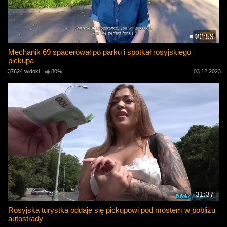
22:59
Mechanik 69 spacerował po parku i spotkał rosyjskiego
pickupa
37624 widoki
80%
03.12.2023
31:37
Rosyjska turystka oddaje się pickupowi pod mostem w pobliżu
autostrady