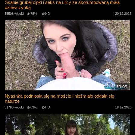
Ssanie grubej cipki i seks na ulicy ze skorumpowaną małą
dziewczynką
35508 widoki
75%
HD
20.12.2023
30:05
Nyashka podniosła się na moście i nieśmiało oddała się
naturze
31796 widoki
83%
HD
19.12.2023