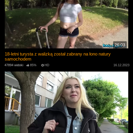
26:03
18-letni turysta z walizką został zabrany na łono natury
samochodem
47894 widoki
85%
HD
16.12.2023