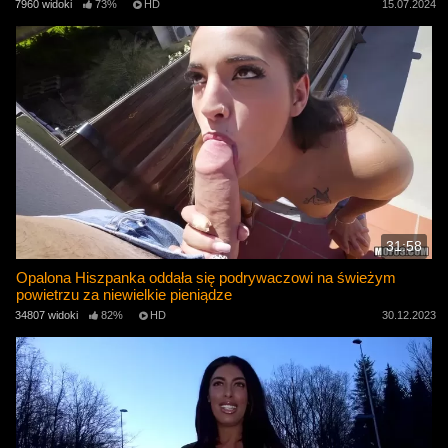
7960 widoki
73%
HD
15.07.2024
31:58
Opalona Hiszpanka oddała się podrywaczowi na świeżym
powietrzu za niewielkie pieniądze
34807 widoki
82%
HD
30.12.2023