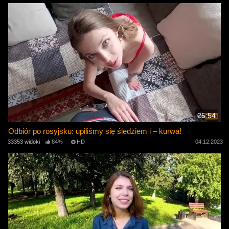
25:54
Odbiór po rosyjsku: upiliśmy się śledziem i – kurwa!
33353 widoki
84%
HD
04.12.2023