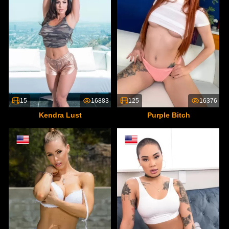
15
16883
125
16376
Kendra Lust
Purple Bitch