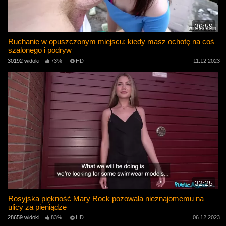
36:59
Ruchanie w opuszczonym miejscu: kiedy masz ochotę na coś
szalonego i podryw
30192 widoki
73%
HD
11.12.2023
32:25
Rosyjska piękność Mary Rock pozowała nieznajomemu na
ulicy za pieniądze
28659 widoki
83%
HD
06.12.2023