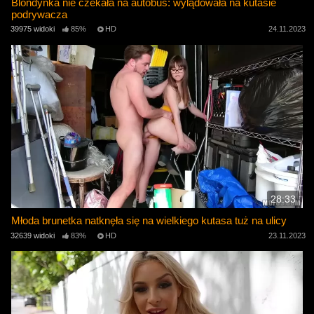
Blondynka nie czekała na autobus: wylądowała na kutasie
podrywacza
39975 widoki
85%
HD
24.11.2023
28:33
Młoda brunetka natknęła się na wielkiego kutasa tuż na ulicy
32639 widoki
83%
HD
23.11.2023