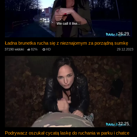
26:29
Ładna brunetka rucha się z nieznajomym za porządną sumkę
37190 widoki
82%
HD
29.12.2023
32:25
Podrywacz oszukał cycatą laskę do ruchania w parku i chatce