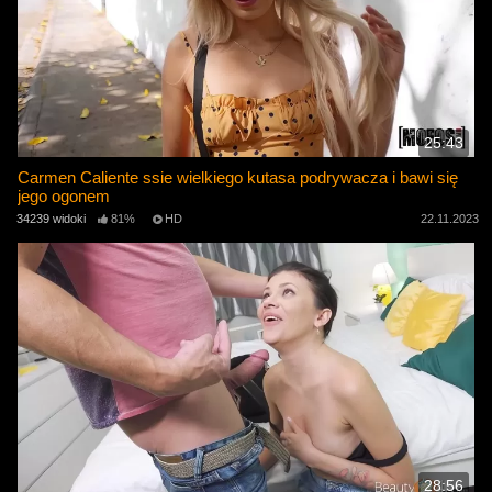
25:43
Carmen Caliente ssie wielkiego kutasa podrywacza i bawi się
jego ogonem
34239 widoki
81%
HD
22.11.2023
28:56