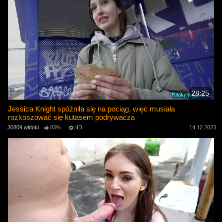
28:25
Jessica Knight spóźniła się na pociąg, więc musiała
rozkoszować się kutasem podrywacza
30809 widoki
83%
HD
14.12.2023