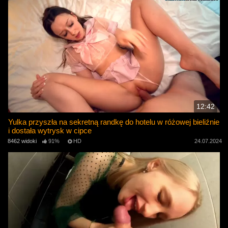
12:42
Yulka przyszła na sekretną randkę do hotelu w różowej bieliźnie
i dostała wytrysk w cipce
8462 widoki
91%
HD
24.07.2024