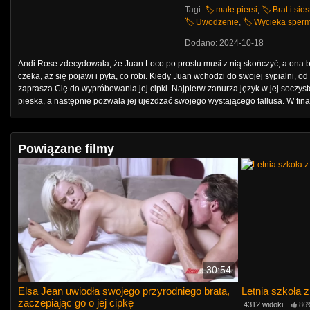
Tagi:
🏷️ małe piersi
,
🏷️ Brat i sios
🏷️ Uwodzenie
,
🏷️ Wycieka sper
Dodano: 2024-10-18
Andi Rose zdecydowała, że ​​Juan Loco po prostu musi z nią skończyć, a ona 
czeka, aż się pojawi i pyta, co robi. Kiedy Juan wchodzi do swojej sypialni, 
zaprasza Cię do wypróbowania jej cipki. Najpierw zanurza język w jej soczyste
pieska, a następnie pozwala jej ujeżdżać swojego wystającego fallusa. W fin
Powiązane filmy
30:54
Elsa Jean uwiodła swojego przyrodniego brata,
Letnia szkoła 
zaczepiając go o jej cipkę
4312 widoki
86