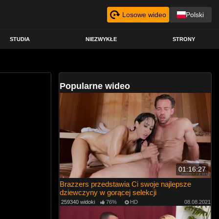
Losowe wideo
Polski
STUDIA
NIEZWYKŁE
STRONY
Popularne wideo
01:16:27
Brazzers przedstawia Ci swoje najlepsze
dziewczyny w gorącej selekcji
259340 widoki
76%
HD
08.08.2021