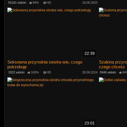
55181 widoki
84%
HD
18.06.2023
22:39
Seksowna przyrodnia siostra wie, czego
Szalona przyrod
potrzebuję
czego chcesz
3322 widoki
100%
HD
28.09.2024
5946 widoki
84
23:01