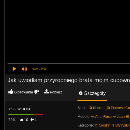
0:00
/ 0:00
Jak uwiodłam przyrodniego brata moim cudow
Głosowania
Pobierz
Szczegóły
Studia:
🎬 Nubiles
,
🎬 Princess C
7529 WIDOKI
Modele:
💋 Andi Rose
💋 Juan El
72%
10
4
Kategorie:
📁 Siostry
,
📁 Wytrysk 