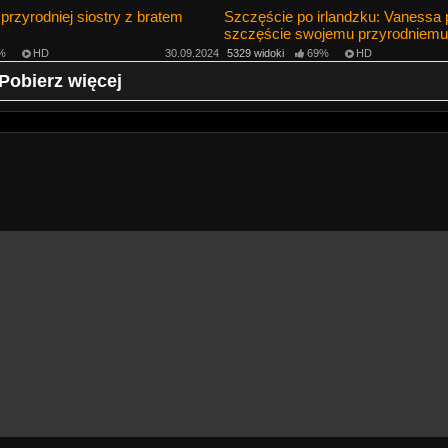
przyrodniej siostry z bratem
Szczęście po irlandzku: Vanessa 
szczęście swojemu przyrodniemu 
%
HD
30.09.2024
5329 widoki
69%
HD
Pobierz więcej