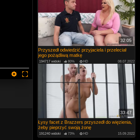
32:05
Przyszedł odwiedzić przyjaciela i przeleciał
jego pożądliwą matkę
194717 widoki
80%
HD
08.07.2022
33:47
Łysy facet z Brazzers przyszedł do więzienia,
żeby pieprzyć swoją żonę
191240 widoki
73%
HD
15.09.2022