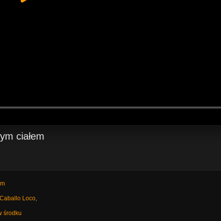
nym ciałem
um
 Caballo Loco
,
w środku