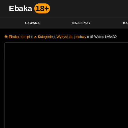
Ebaka
18+
GŁÓWNA
NAJLEPSZY
KA
😎 Ebaka.com.pl
»
🔥 Кategorie
»
Wytrysk do pochwy
»
🔞 Wideo №8432