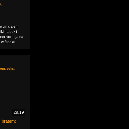
a
,
owym ciałem,
ki na bok i
uan rucha ją na
 w środku.
29:19
m bratem: