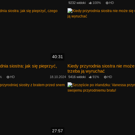
9232 widoki
100%
HD
40:31
nia siostra: jak się pieprzyć,
Kiedy przyrodnia siostra nie może
trzeba ją wyruchać
%
HD
18.10.2024
5416 widoki
91%
HD
27:57