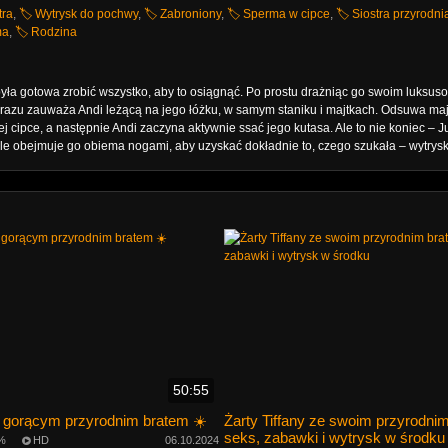
tra
,
🏷️ Wytrysk do pochwy
,
🏷️ Zabroniony
,
🏷️ Sperma w cipce
,
🏷️ Siostra przyrodni
ma
,
🏷️ Rodzina
była gotowa zrobić wszystko, aby to osiągnąć. Po prostu drażniąc go swoim luksus
od razu zauważa Andi leżącą na jego łóżku, w samym staniku i majtkach. Odsuwa majt
j cipce, a następnie Andi zaczyna aktywnie ssać jego kutasa. Ale to nie koniec – J
ale obejmuje go obiema nogami, aby uzyskać dokładnie to, czego szukała – wytrysk
50:55
z gorącym przyrodnim bratem ☀️
Żarty Tiffany ze swoim przyrodni
seks, zabawki i wytrysk w środku
%
HD
06.10.2024