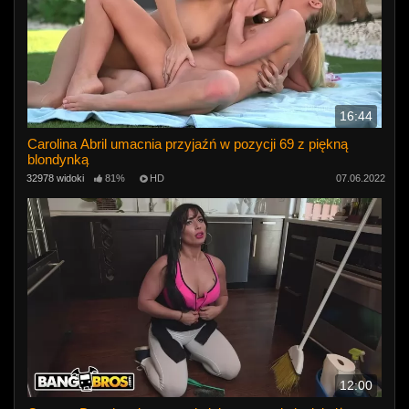
16:44
Carolina Abril umacnia przyjaźń w pozycji 69 z piękną
blondynką
32978 widoki
81%
HD
07.06.2022
12:00