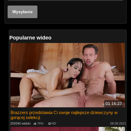
Popularne wideo
01:16:27
Brazzers przedstawia Ci swoje najlepsze dziewczyny w
gorącej selekcji
259340 widoki
76%
HD
08.08.2021