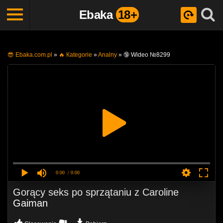
Ebaka
18+
😎 Ebaka.com.pl
»
🔥 Кategorie
»
Analny
»
🔞 Wideo №8299
0:00
/ 0:00
Gorący seks po sprzątaniu z Caroline
Gaiman