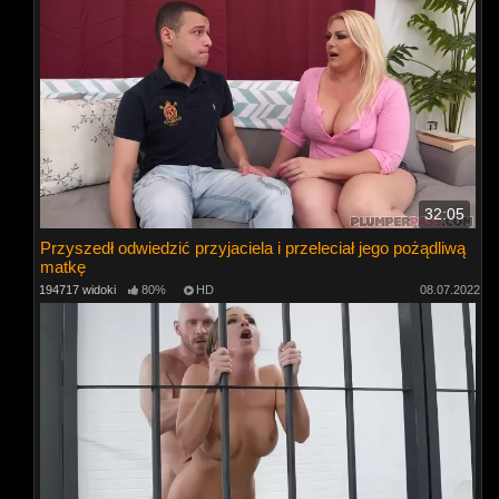
32:05
Przyszedł odwiedzić przyjaciela i przeleciał jego pożądliwą
matkę
194717 widoki
80%
HD
08.07.2022