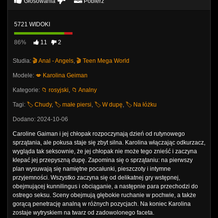
Głosowania
Pobierz
5721 WIDOKI
86%
11
2
Studia:
🎬 Anal - Angels
,
🎬 Teen Mega World
Modele:
💋 Karolina Geiman
Kategorie:
📁 rosyjski
,
📁 Analny
Tagi:
🏷️ Chudy
,
🏷️ małe piersi
,
🏷️ W dupę
,
🏷️ Na łóżku
Dodano: 2024-10-06
Caroline Gaiman i jej chłopak rozpoczynają dzień od rutynowego
sprzątania, ale pokusa staje się zbyt silna. Karolina włączając odkurzacz,
wygląda tak seksownie, że jej chłopak nie może tego znieść i zaczyna
klepać jej przepyszną dupę. Zapomina się o sprzątaniu: na pierwszy
plan wysuwają się namiętne pocałunki, pieszczoty i intymne
przyjemności. Wszystko zaczyna się od delikatnej gry wstępnej,
obejmującej kunnilingus i obciąganie, a następnie para przechodzi do
ostrego seksu. Sceny obejmują głębokie ruchanie w pochwie, a także
gorącą penetrację analną w różnych pozycjach. Na koniec Karolina
zostaje wytryskiem na twarz od zadowolonego faceta.