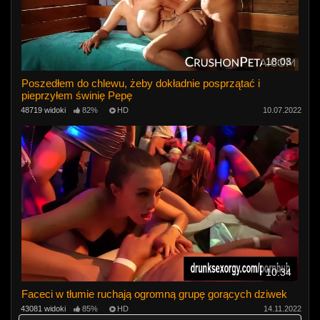
18:03
Poszedłem do chlewu, żeby dokładnie posprzątać i
pieprzyłem świnię Pepę
48719 widoki
82%
HD
10.07.2022
10:34
Faceci w tłumie ruchają ogromną grupę gorących dziwek
43081 widoki
85%
HD
14.11.2022