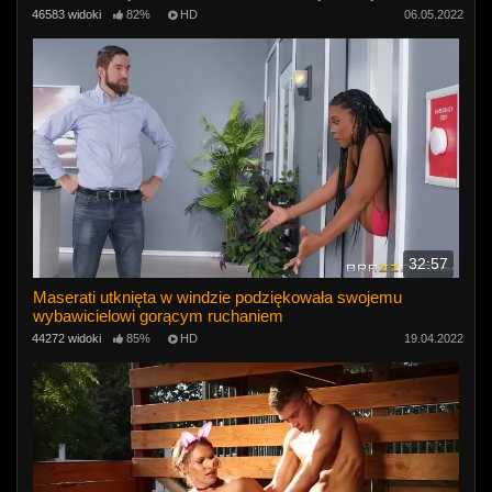
46583 widoki
82%
HD
06.05.2022
32:57
Maserati utknięta w windzie podziękowała swojemu
wybawicielowi gorącym ruchaniem
44272 widoki
85%
HD
19.04.2022