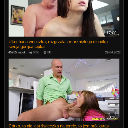
17:00
Ukochana wnuczka, rozgrzała zmarzniętego dziadka
swoją gorącą cipką
45955 widoki
83%
HD
29.04.2022
30:36
Córko, to nie jest świeczka na torcie, to jest mój kutas