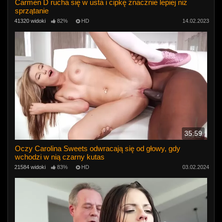
Carmen D rucha się w usta i cipkę znacznie lepiej niż
sprzątanie
41320 widoki
82%
HD
14.02.2023
35:59
Oczy Carolina Sweets odwracają się od głowy, gdy
wchodzi w nią czarny kutas
21584 widoki
83%
HD
03.02.2024