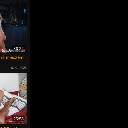
36:22
m niż mieczem
02.01.2023
25:58
rbuje się