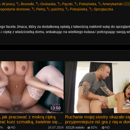
️ W pracy
,
🏷️ Brunetki
,
🏷️ Grubaska
,
🏷️ Pączki
,
🏷️ Pokojówka
,
🏷️ Amerykański 🇺
Gospodynie domowe
,
🏷️ Pełny
,
🏷️ pulchny
,
🏷️ Pokojówka
,
🏷️ Sprzątaczka
 faceta Jmaca, który za dodatkową opłatą z łatwością nakłonił sukę do sprzątan
 cipkę z właścicielką domu, wskakując na wielkiego kutasa i potrząsając swoją w
13:50
 jak pracować z mokrą cipką
Ruchanie mojej siostry okazało si
erać kurz szmatką, świetnie się
przyjemniejsze niż gra z nią w do
9%
HD
16.07.2024
63126 widoki
82%
HD