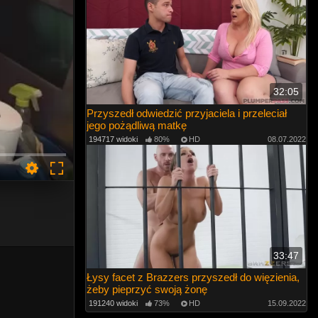
32:05
Przyszedł odwiedzić przyjaciela i przeleciał
jego pożądliwą matkę
194717 widoki
80%
HD
08.07.2022
33:47
Łysy facet z Brazzers przyszedł do więzienia,
żeby pieprzyć swoją żonę
191240 widoki
73%
HD
15.09.2022