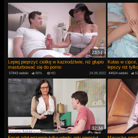
23:51
Lepiej pieprzyć ciotkę w kazirodztwie, niż głupio
Kutas w cipce,
masturbować się do porno
lepszy niż tylko
57843 widoki
80%
HD
24.09.2022
44924 widoki
8
32:34
Facet zdał egzamin tylko wtedy, gdy pieprzył
Macocha zgodz