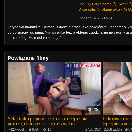
Tagi:
🏷️ Grzyb porno
,
🏷️ Twerk
,

Duże usta
,
🏷️ Długie włosy
,
🏷️ 
Dodano: 2023-02-14
Latynoska mamuśka Carmen D dostała pracę jako pokojówka u bogatego łysego
do gorącego ruchania. Nimfomanka bez problemu zgodziła się na seks w usta i
teraz nie będzie musiała sprzątać.
Powiązane filmy
30:28
Sekretarka pieprzy się znacznie lepiej niż
Pokojówka wie,
pracuje, dlatego szef jej nie zwalnia
lepiej niż wyci
pieprzyło!
7623 widoki
83%
HD
27.06.2024
11108 widoki
8