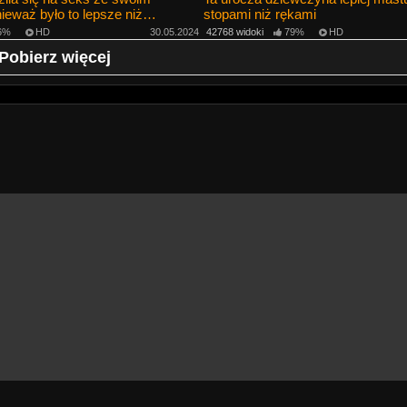
ieważ było to lepsze niż
stopami niż rękami
6%
HD
30.05.2024
42768 widoki
79%
HD
Pobierz więcej