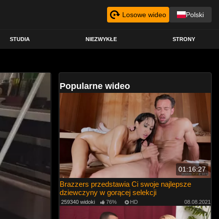
Losowe wideo
Polski
STUDIA
NIEZWYKŁE
STRONY
Popularne wideo
01:16:27
Brazzers przedstawia Ci swoje najlepsze
dziewczyny w gorącej selekcji
259340 widoki
76%
HD
08.08.2021