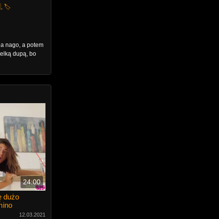

,
🏷️
ia nago, a potem
ielką dupą, bo
24:00
ę dużo
mino
12.03.2021