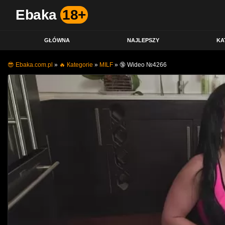
Ebaka
18+
GŁÓWNA
NAJLEPSZY
KA
😎 Ebaka.com.pl
»
🔥 Кategorie
»
MILF
»
🔞 Wideo №4266