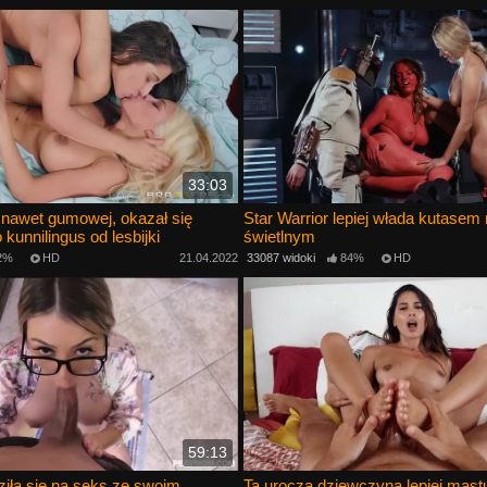
33:03
 nawet gumowej, okazał się
Star Warrior lepiej włada kutase
 kunnilingus od lesbijki
świetlnym
2%
HD
21.04.2022
33087 widoki
84%
HD
59:13
iła się na seks ze swoim
Ta urocza dziewczyna lepiej mastu