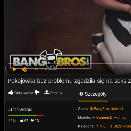
0:00
/ 0:00
Pokojówka bez problemu zgodziła się na seks z
Głosowania
Pobierz
Szczegóły
Studia:
🎬 BangBros Network
41320 WIDOKI
Modele:
💋 Carmen D
💋 Jmac
,
82%
62
13
Kategorie:
📁 MILF
,
📁 Duży kutas