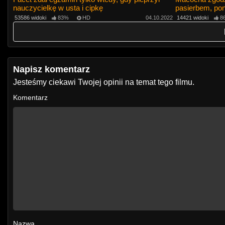
nauczycielkę w usta i cipkę
pasierbem, pon
masturbacja
53586 widoki
83%
HD
04.10.2022
14421 widoki
8
Napisz komentarz
Jesteśmy ciekawi Twojej opinii na temat tego filmu.
Komentarz
Nazwa