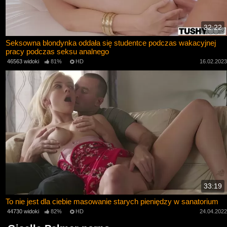
32:22
Seksowna blondynka oddała się studentce podczas wakacyjnej
pracy podczas seksu analnego
46563 widoki
81%
HD
16.02.202
33:19
To nie jest dla ciebie masowanie starych pieniędzy w sanatorium
44730 widoki
82%
HD
24.04.202