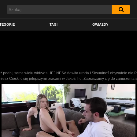
TEGORIE
TAGI
GWIAZDY
unż podbij serca wielu widzwis. JEJ NESAMowita uroda I Sksualnoš obywatele ni
z Cieskiić się jelepszymi pracami w Jakoši hd. Zapraszamy cię do zanurzenia si