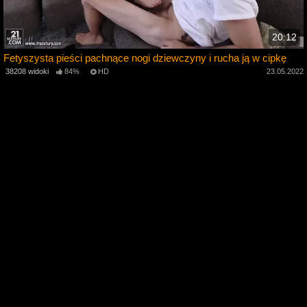
20:12
Fetyszysta pieści pachnące nogi dziewczyny i rucha ją w cipkę
38208 widoki
84%
HD
23.05.2022
3
2