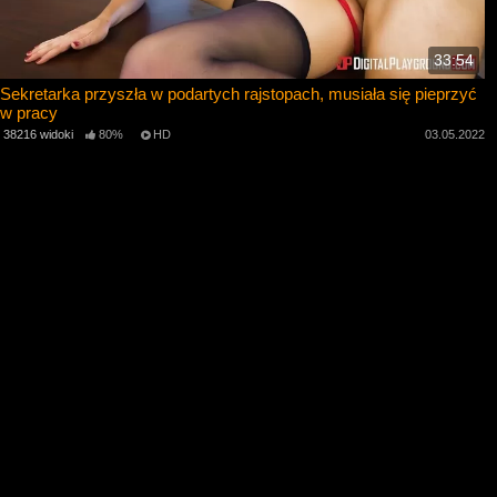
33:54
Sekretarka przyszła w podartych rajstopach, musiała się pieprzyć
w pracy
38216 widoki
80%
HD
03.05.2022