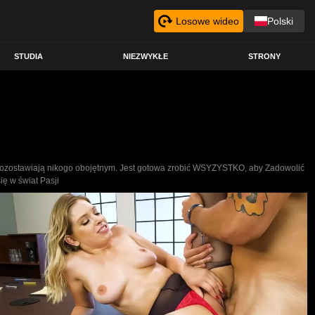
Losowe wideo
Polski
STUDIA
NIEZWYKŁE
STRONY
e Pozostawiają nikogo obojętnym. Jest gotowa zrobić WSYZYSTKO, aby Zadowolić
ę w świat Pasji