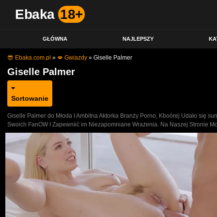
Ebaka
18+
GŁÓWNA
NAJLEPSZY
KA
😎 Ebaka.com.pl
»
💋 Gwiazdy
»
Giselle Palmer
Giselle Palmer
Sortowanie
Giselle Palmer do Młoda I Ambitna Aktorka Branży Porno, Kboórej Udało się s
Swoich FanOW I Zapewniić im Niezapomniane Wrażenia. Na Naszej Stronie Możes