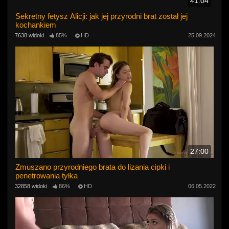
41:04
Sekretny fetysz Alicji: jak jej przyrodni brat został jej
kochankiem
7638 widoki
85%
HD
25.09.2024
27:00
Zmuszano przyrodniego brata do lizania cipki i
penetrowania tyłka
32858 widoki
86%
HD
06.05.2022