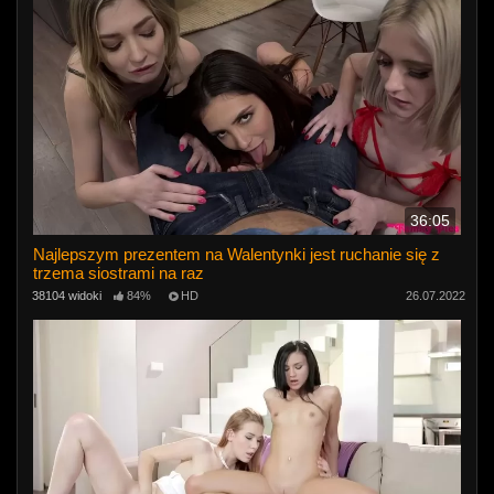
36:05
Najlepszym prezentem na Walentynki jest ruchanie się z
trzema siostrami na raz
38104 widoki
84%
HD
26.07.2022