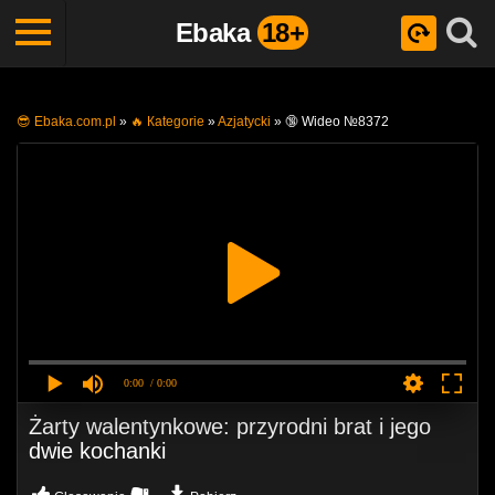
Ebaka
18+
😎 Ebaka.com.pl
»
🔥 Кategorie
»
Azjatycki
»
🔞 Wideo №8372
0:00
/ 0:00
Żarty walentynkowe: przyrodni brat i jego
dwie kochanki