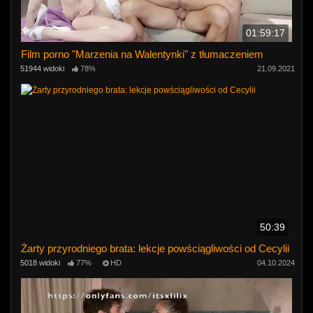
01:59:17
Film porno "Marzenia na Walentynki" z tłumaczeniem
51944 widoki
78%
21.09.2021
50:39
Żarty przyrodniego brata: lekcje powściągliwości od Cecylii
5018 widoki
77%
HD
04.10.2024