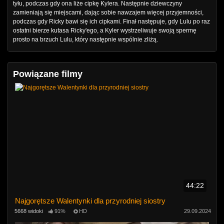
tyłu, podczas gdy ona liże cipkę Kylera. Następnie dziewczyny
zamieniają się miejscami, dając sobie nawzajem więcej przyjemności,
podczas gdy Ricky bawi się ich cipkami. Finał następuje, gdy Lulu po raz
ostatni bierze kutasa Ricky'ego, a Kyler wystrzeliwuje swoją spermę
prosto na brzuch Lulu, który następnie wspólnie zliżą.
Powiązane filmy
44:22
Najgorętsze Walentynki dla przyrodniej siostry
5668 widoki
91%
HD
29.09.2024