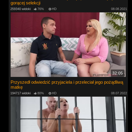
gorącej selekcji
259340 widoki
76%
HD
08.08.2021
32:05
Przyszedł odwiedzić przyjaciela i przeleciał jego pożądliwą
matkę
194717 widoki
80%
HD
08.07.2022