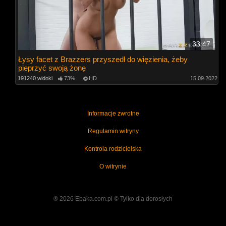
33:47
Łysy facet z Brazzers przyszedł do więzienia, żeby
pieprzyć swoją żonę
191240 widoki
73%
HD
15.09.2022
Informacje zwrotne
Regulamin witryny
Kontrola rodzicielska
O witrynie
® 2026 Ebaka.com.pl ©️ Tylko dla dorosłych