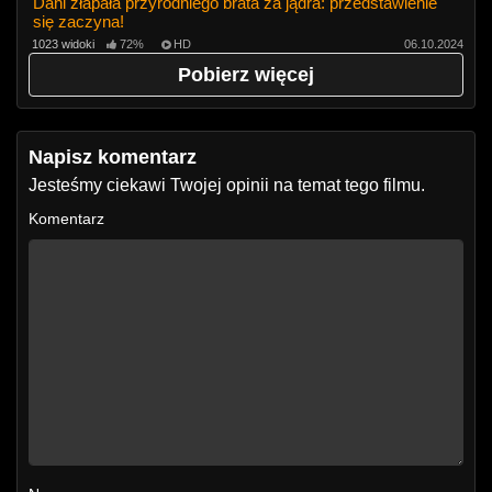
Dani złapała przyrodniego brata za jądra: przedstawienie
się zaczyna!
1023 widoki
72%
HD
06.10.2024
Pobierz więcej
Napisz komentarz
Jesteśmy ciekawi Twojej opinii na temat tego filmu.
Komentarz