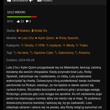
Głosowania
Pobierz
1012 WIDOKI
80%
13
3
Studia:
🎬 Nubiles
,
🎬 Bratty Sis
Modele:
💋 Lulu Chu
💋 Kyler Quinn
,
💋 Ricky Spanish
,
Kategorie:
📁 Siostry
,
📁 FFM
,
📁 Azjatycki
,
📁 Młody
,
📁 Trójka
Tagi:
🏷️ Na stole
,
🏷️ Ogolone Cipki
,
🏷️ Zabroniony
,
🏷️ Rodzina
Dodano: 2024-09-29
Lulu Chu i Kyler Quinn przygotowali się na Walentynki, tworząc zalotną
biżuterię dla swoich chłopaków. Kiedy przyrodni brat Lulu, Ricky
Spanish, zatrzymuje się i zastanawia, co robią, Lulu postanawia
wykorzystać tę chwilę. Dziewczyny chcą przetestować swoje zuchwałe
pierścionki na Rickym, wiedząc, że nie będzie w stanie oprzeć się
cyckom Kylera. Ślicznotka bezczelnie podnosi górę i przyciąga uwagę
Ricky'ego, podczas gdy Lulu ściąga mu spodnie. Ku ich zdziwieniu jego
penis ma imponujący rozmiar, który nie mieści się w ringu. To podnieca
dziewczyny jeszcze bardziej i spieszą się, by go zadowolić. Lulu
zdejmuje ubranie i ubiera się na pieska, aby Ricky mógł ją wyruchać od