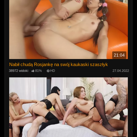
21:04
Nabił chudą Rosjankę na swój kaukaski szaszłyk
38972 widoki
81%
HD
27.04.2022