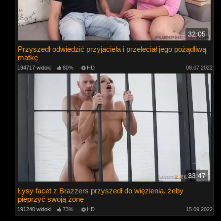
32:05
Przyszedł odwiedzić przyjaciela i przeleciał jego pożądliwą
matkę
194717 widoki
80%
HD
08.07.2022
33:47
Łysy facet z Brazzers przyszedł do więzienia, żeby
pieprzyć swoją żonę
191240 widoki
73%
HD
15.09.2022