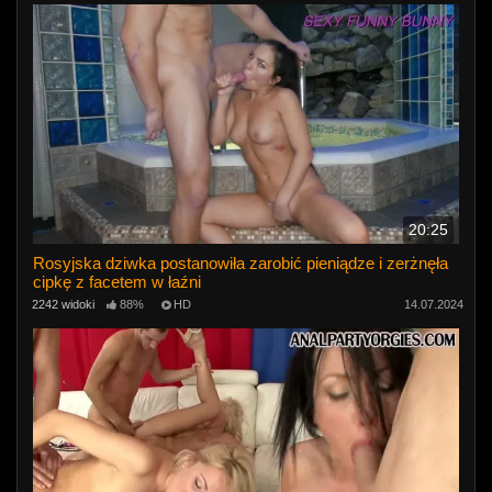
20:25
Rosyjska dziwka postanowiła zarobić pieniądze i zerżnęła
cipkę z facetem w łaźni
2242 widoki
88%
HD
14.07.2024