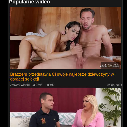
Popularne wideo
01:16:27
Brazzers przedstawia Ci swoje najlepsze dziewczyny w
gorącej selekcji
259340 widoki
76%
HD
08.08.2021