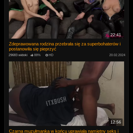
22:41
Zdeprawowana rodzina przebrała się za superbohaterów i
postanowiła się pieprzyć
29683 widoki
88%
HD
20.02.2024
12:56
Czarna muzułmanka w końcu uprawiała namiętny seks i