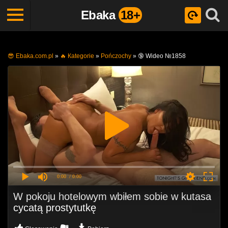
Ebaka
18+
😎 Ebaka.com.pl
»
🔥 Кategorie
»
Pończochy
»
🔞 Wideo №1858
0:00
/ 0:00
W pokoju hotelowym wbiłem sobie w kutasa
cycatą prostytutkę