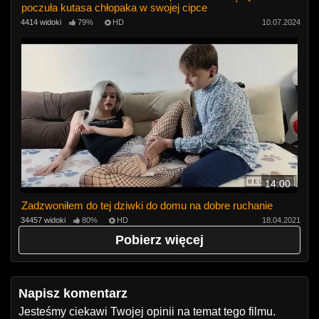
poczuła kutasa chłopaka w swojej cipce
4414 widoki
79%
HD
10.07.2024
14:00
Zadzwoniłem do tej dziwki do domu na dobre ruchanie
34457 widoki
80%
HD
18.04.2021
Pobierz więcej
Napisz komentarz
Jesteśmy ciekawi Twojej opinii na temat tego filmu.