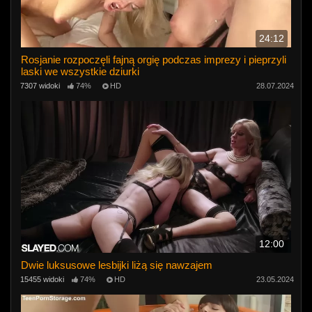
24:12
Rosjanie rozpoczęli fajną orgię podczas imprezy i pieprzyli
laski we wszystkie dziurki
7307 widoki
74%
HD
28.07.2024
12:00
Dwie luksusowe lesbijki liżą się nawzajem
15455 widoki
74%
HD
23.05.2024