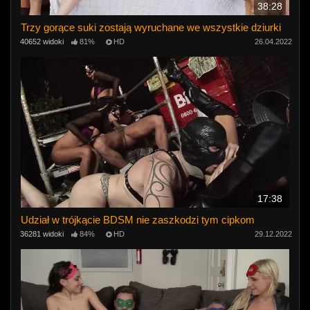
38:28
Trzy gorące suki zostają wyruchane we wszystkie dziurki
40652 widoki
81%
HD
26.04.2022
17:38
Udział w trójkącie BDSM nie zaszkodzi tym cipkom
36281 widoki
84%
HD
29.12.2022