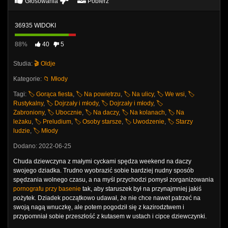
Głosowania
Pobierz
36935 WIDOKI
88%
40
5
Studia:
🎬 Oldje
Kategorie:
📁 Młody
Tagi:
🏷️ Gorąca fiesta
,
🏷️ Na powietrzu
,
🏷️ Na ulicy
,
🏷️ We wsi
,
🏷️
Rustykalny
,
🏷️ Dojrzały i młody
,
🏷️ Dojrzały i młody
,
🏷️
Zabroniony
,
🏷️ Ubocznie
,
🏷️ Na daczy
,
🏷️ Na kolanach
,
🏷️ Na
leżaku
,
🏷️ Preludium
,
🏷️ Osoby starsze
,
🏷️ Uwodzenie
,
🏷️ Starzy
ludzie
,
🏷️ Młody
Dodano: 2022-06-25
Chuda dziewczyna z małymi cyckami spędza weekend na daczy
swojego dziadka. Trudno wyobrazić sobie bardziej nudny sposób
spędzania wolnego czasu, a na myśl przychodzi pomysł zorganizowania
pornografu przy basenie
tak, aby staruszek był na przynajmniej jakiś
pożytek. Dziadek początkowo udawał, że nie chce nawet patrzeć na
swoją nagą wnuczkę, ale potem pogodził się z kazirodztwem i
przypomniał sobie przeszłość z kutasem w ustach i cipce dziewczynki.