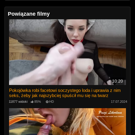
Powiązane filmy
10:20
Pokojówka robi facetowi soczystego loda i uprawia z nim
seks, żeby jak najszybciej spuścił mu się na twarz
11877 widoki
85%
HD
17.07.2024