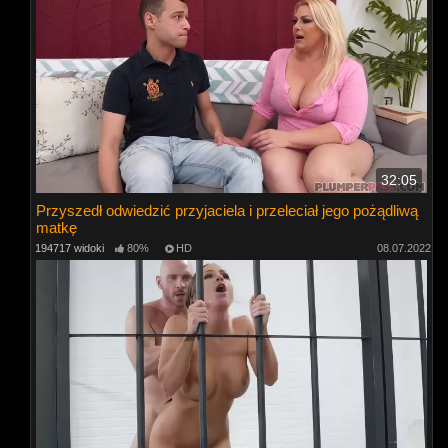
32:05
Przyszedł odwiedzić przyjaciela i przeleciał jego pożądliwą
matkę
194717 widoki
80%
HD
08.07.2022