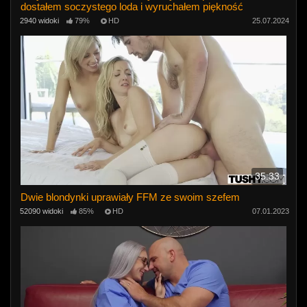
dostałem soczystego loda i wyruchałem piękność
2940 widoki
79%
HD
25.07.2024
35:33
Dwie blondynki uprawiały FFM ze swoim szefem
52090 widoki
85%
HD
07.01.2023