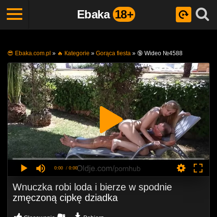
Ebaka
18+
😎 Ebaka.com.pl
»
🔥 Кategorie
»
Gorąca fiesta
»
🔞 Wideo №4588
0:00
/ 0:00
Wnuczka robi loda i bierze w spodnie
zmęczoną cipkę dziadka