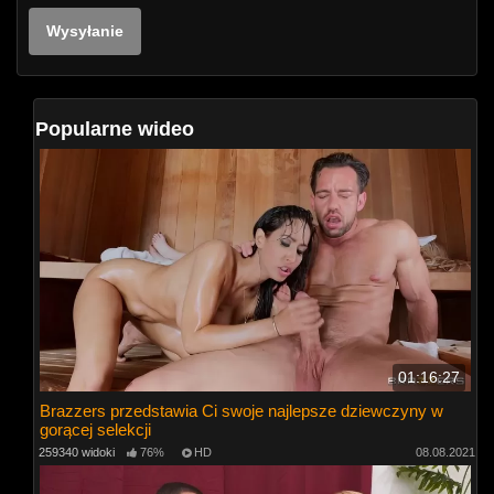
Popularne wideo
01:16:27
Brazzers przedstawia Ci swoje najlepsze dziewczyny w
gorącej selekcji
259340 widoki
76%
HD
08.08.2021