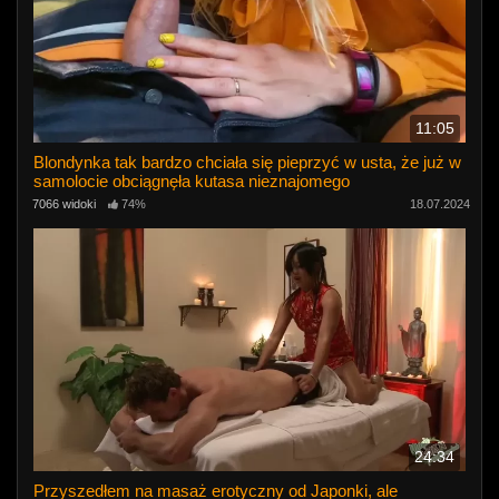
11:05
Blondynka tak bardzo chciała się pieprzyć w usta, że ​​już w
samolocie obciągnęła kutasa nieznajomego
7066 widoki
74%
18.07.2024
24:34
Przyszedłem na masaż erotyczny od Japonki, ale