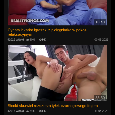
10:40
Cycata lekarka igraszki z pielęgniarką w pokoju
relaksacyjnym
41019 widoki
80%
HD
03.05.2021
33:50
Słodki skurwiel rozszerza tyłek czarnogłowego frajera
42917 widoki
74%
HD
11.04.2023