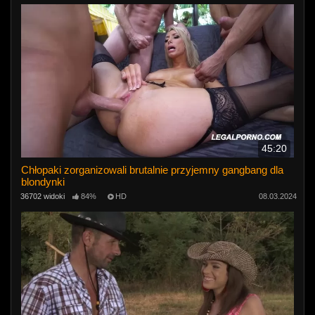
45:20
Chłopaki zorganizowali brutalnie przyjemny gangbang dla
blondynki
36702 widoki
84%
HD
08.03.2024