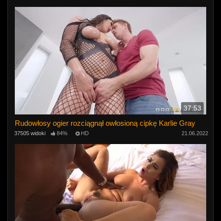
37:53
Rudowłosy ogier rozciągnął owłosioną cipkę Karlie Gray
37505 widoki
84%
HD
21.06.2022