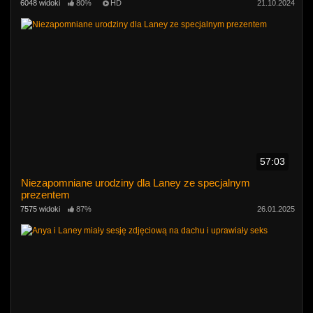
6048 widoki
80%
HD
21.10.2024
57:03
Niezapomniane urodziny dla Laney ze specjalnym
prezentem
7575 widoki
87%
26.01.2025