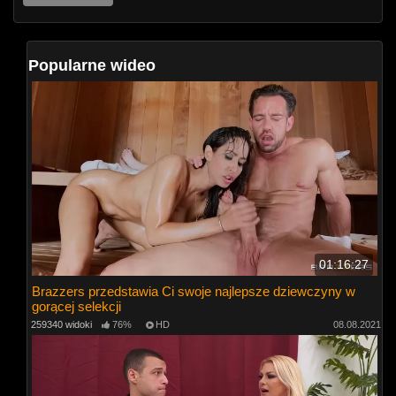
Popularne wideo
01:16:27
Brazzers przedstawia Ci swoje najlepsze dziewczyny w
gorącej selekcji
259340 widoki
76%
HD
08.08.2021