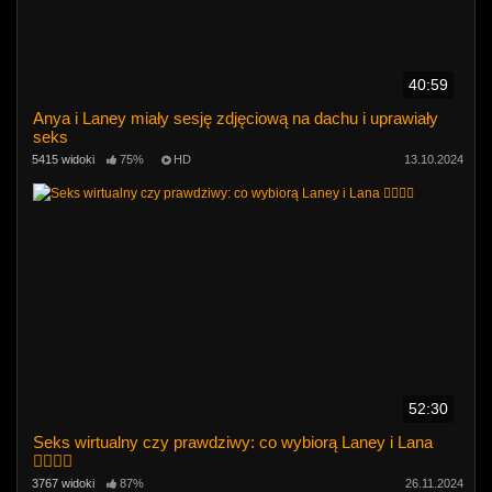
40:59
Anya i Laney miały sesję zdjęciową na dachu i uprawiały
seks
5415 widoki
75%
HD
13.10.2024
52:30
Seks wirtualny czy prawdziwy: co wybiorą Laney i Lana
👩‍❤️‍💋‍👩
3767 widoki
87%
26.11.2024