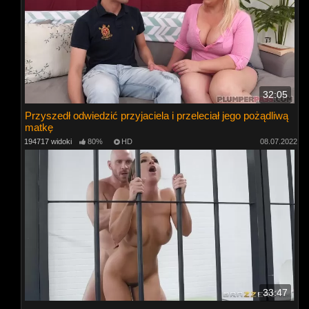
32:05
Przyszedł odwiedzić przyjaciela i przeleciał jego pożądliwą
matkę
194717 widoki
80%
HD
08.07.2022
33:47