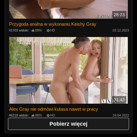
28:23
Przygoda analna w wykonaniu Keishy Gray
41703 widoki
88%
HD
03.12.2023
31:43
Alex Gray nie odmówi kutasa nawet w pracy
46218 widoki
86%
HD
24.04.2022
Pobierz więcej