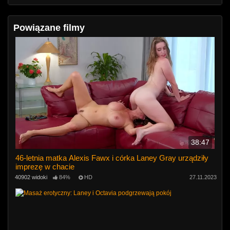
Powiązane filmy
38:47
46-letnia matka Alexis Fawx i córka Laney Gray urządziły
imprezę w chacie
40902 widoki
84%
HD
27.11.2023