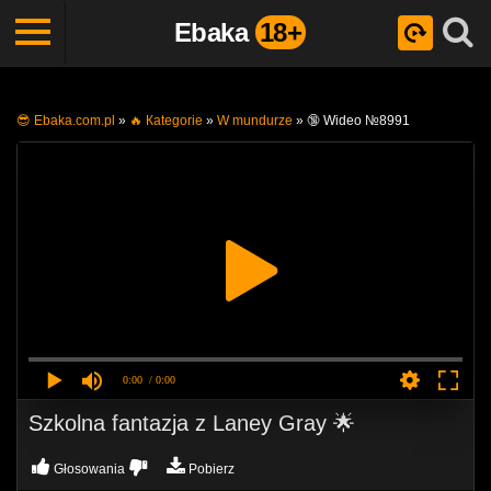
Ebaka
18+
😎 Ebaka.com.pl
»
🔥 Кategorie
»
W mundurze
»
🔞 Wideo №8991
0:00
/ 0:00
Szkolna fantazja z Laney Gray 🌟
Głosowania
Pobierz