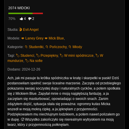
2074 WIDOKI
70%
4
2
Studia:
🎬 Evil Angel
Modele:
💋 Laney Grey
💋 Mick Blue
,
Kategorie:
📁 Studentki
,
📁 Pończochy
,
📁 Młody
Tagi:
🏷️ Studenci
,
🏷️ Przepiękny
,
🏷️ W mini spódniczce
,
🏷️ W
mundurze
,
🏷️ Na sofie
Dodano: 2024-12-26
Ach, jak mi pasuje ta krótka spódniczka w kratę i skarpetki w paski! Dziś
postanowiłam spełnić swoje licealne marzenie. Zaczęła od przebiegłego
pokazania swojej soczystej dupy i naturalnych cycków, a potem spotkała
się z Mickiem Blue. Zapytał mnie o moją najgłębszą fantazję, a ja
zaczęłam się masturbować, opowiadając o swoich snach. Zanim
zdążyłem dojść, sytuacja stała się poważna: ogromny kutas Micka
wszedł w moją mokrą cipkę, a ja jęknęłam z przyjemności.
Podziękowałem mu niechlujnym lodzikiem, a potem nawet polizałem go
w dupę. 🥵 Wszystko zakończyło się nierealnym wytryskiem na moją
twarz, który z przyjemnością połknęłam.