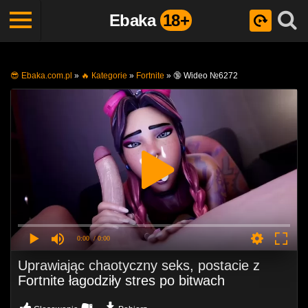
Ebaka
18+
😎 Ebaka.com.pl
»
🔥 Кategorie
»
Fortnite
»
🔞 Wideo №6272
0:00
/ 0:00
Uprawiając chaotyczny seks, postacie z
Fortnite łagodziły stres po bitwach