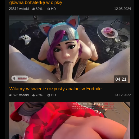
główną bohaterkę w cipkę
23314 widoki
82%
HD
12.05.2024
04:21
Witamy w świecie rozpusty analnej w Fortnite
41823 widoki
78%
HD
13.12.2022