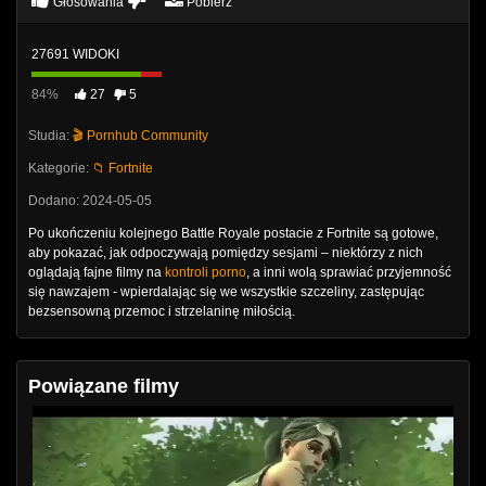
Głosowania
Pobierz
27691 WIDOKI
84%
27
5
Studia:
🎬 Pornhub Community
Kategorie:
📁 Fortnite
Dodano: 2024-05-05
Po ukończeniu kolejnego Battle Royale postacie z Fortnite są gotowe,
aby pokazać, jak odpoczywają pomiędzy sesjami – niektórzy z nich
oglądają fajne filmy na
kontroli porno
, a inni wolą sprawiać przyjemność
się nawzajem - wpierdalając się we wszystkie szczeliny, zastępując
bezsensowną przemoc i strzelaninę miłością.
Powiązane filmy