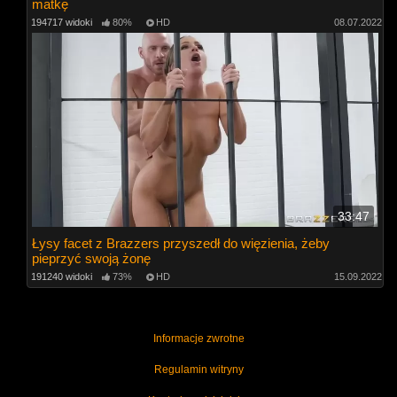
matkę
194717 widoki
80%
HD
08.07.2022
33:47
Łysy facet z Brazzers przyszedł do więzienia, żeby
pieprzyć swoją żonę
191240 widoki
73%
HD
15.09.2022
Informacje zwrotne
Regulamin witryny