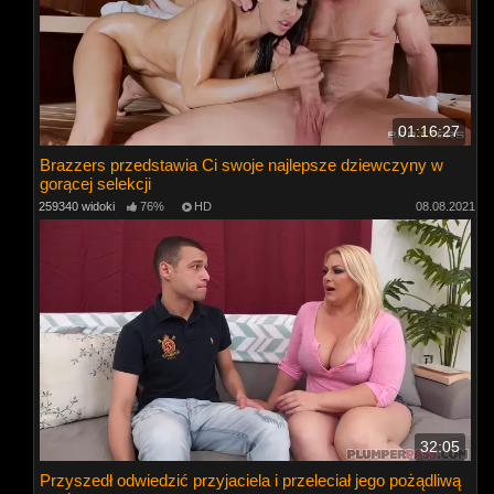
01:16:27
Brazzers przedstawia Ci swoje najlepsze dziewczyny w
gorącej selekcji
259340 widoki
76%
HD
08.08.2021
32:05
Przyszedł odwiedzić przyjaciela i przeleciał jego pożądliwą