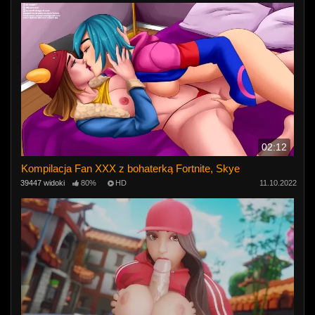
02:12
Kompilacja Fan XXX z bohaterką Fortnite, Skye
39447 widoki
80%
HD
11.10.2022