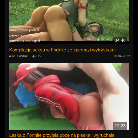
04:46
Kompilacja seksu w Fortnite ze spermą i wytryskami
49297 widoki
81%
20.04.2022
12:23
Laska z Fortnite przyjęła pozę na pieska i wyruchała