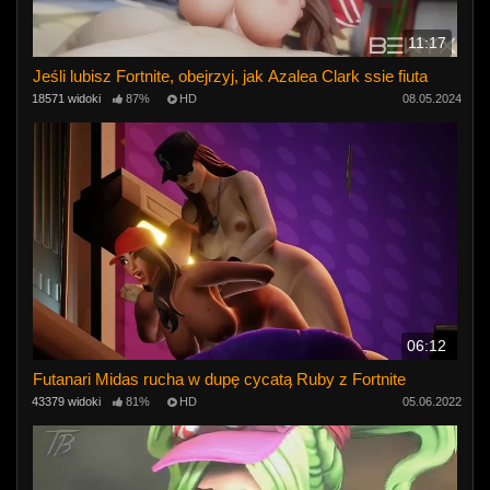
11:17
Jeśli lubisz Fortnite, obejrzyj, jak Azalea Clark ssie fiuta
18571 widoki
87%
HD
08.05.2024
06:12
Futanari Midas rucha w dupę cycatą Ruby z Fortnite
43379 widoki
81%
HD
05.06.2022