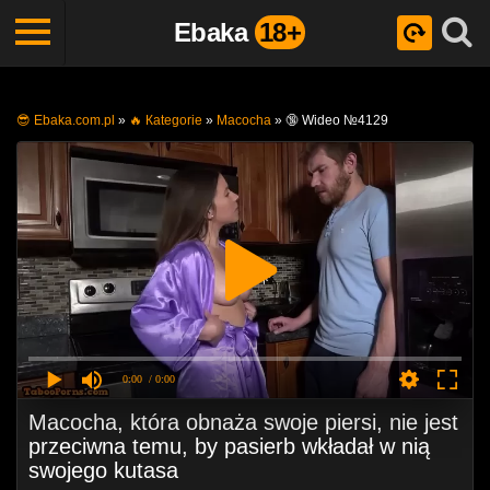
Ebaka
18+
😎 Ebaka.com.pl
»
🔥 Кategorie
»
Macocha
»
🔞 Wideo №4129
0:00
/ 0:00
Macocha, która obnaża swoje piersi, nie jest
przeciwna temu, by pasierb wkładał w nią
swojego kutasa