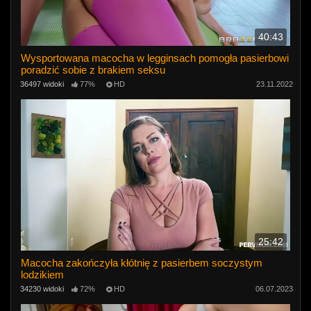
40:43
Wysportowana macocha w legginsach pomogła pasierbowi
poradzić sobie z brakiem seksu
36497 widoki
77%
HD
23.11.2022
25:42
Macocha zakończyła kłótnię z pasierbem soczystym
lodzikiem
34230 widoki
72%
HD
06.07.2023