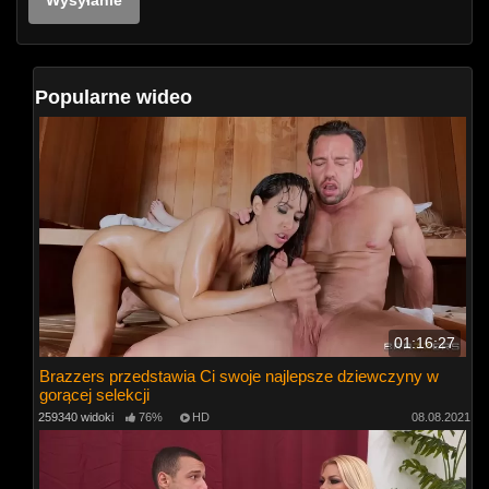
Popularne wideo
01:16:27
Brazzers przedstawia Ci swoje najlepsze dziewczyny w
gorącej selekcji
259340 widoki
76%
HD
08.08.2021