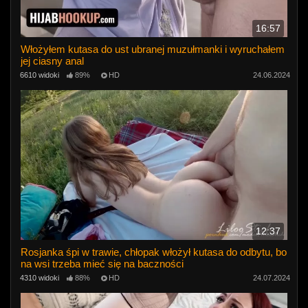
16:57
Włożyłem kutasa do ust ubranej muzułmanki i wyruchałem
jej ciasny anal
6610 widoki
89%
HD
24.06.2024
12:37
Rosjanka śpi w trawie, chłopak włożył kutasa do odbytu, bo
na wsi trzeba mieć się na baczności
4310 widoki
88%
HD
24.07.2024