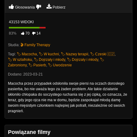
Głosowania
Pobierz
43153 WIDOKI
83%
70
14
Studia:
🎬 Family Therapy
Tagi:
🏷️ Macocha
,
🏷️ W kuchni
,
🏷️ Nazwy terapii
,
🏷️ Czeski 🇨🇿
,
🏷️ W szlafroku
,
🏷️ Dojrzały i młody
,
🏷️ Dojrzały i młody
,
🏷️
Zabroniony
,
🏷️ Pasierb
,
🏷️ Uwodzenie
Dodano: 2023-03-21
Macocha przez przypadek odsłoniła swoje piersi na oczach dorosłego
pasierba, bo nie uważa tego za żaden problem. Ale takie działanie
skłoniło chłopaka do soczystego ruchania się z jej cipką, co oznacza, że ​​
teraz, gdy jego ojca nie ma w domu, będzie zaspokajał młodą damę
swoim mięsistym członkiem najlepiej jak potrafi, niezależnie od swoich
pragnień.
Powiązane filmy