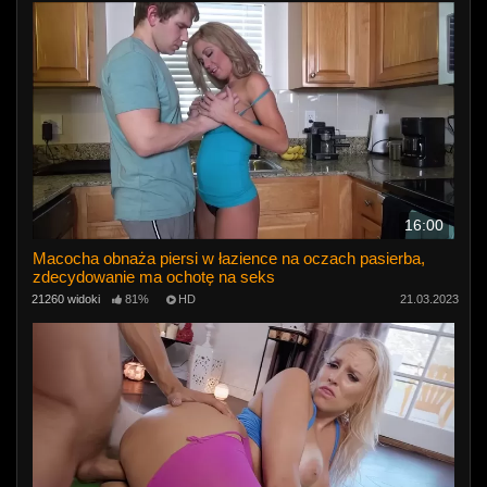
16:00
Macocha obnaża piersi w łazience na oczach pasierba,
zdecydowanie ma ochotę na seks
21260 widoki
81%
HD
21.03.2023