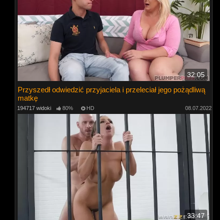
32:05
Przyszedł odwiedzić przyjaciela i przeleciał jego pożądliwą
matkę
194717 widoki
80%
HD
08.07.2022
33:47