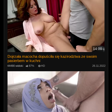
14:00
Dojrzała macocha dopuściła się kazirodztwa ze swoim
pasierbem w kuchni
44490 widoki
87%
HD
26.11.2022