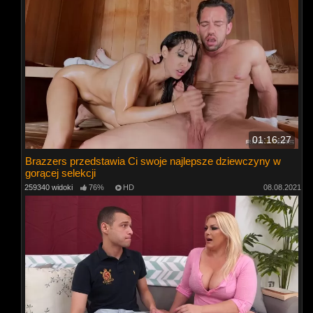
01:16:27
Brazzers przedstawia Ci swoje najlepsze dziewczyny w
gorącej selekcji
259340 widoki
76%
HD
08.08.2021