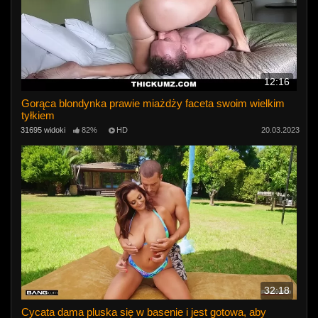
12:16
Gorąca blondynka prawie miażdży faceta swoim wielkim
tyłkiem
31695 widoki
82%
HD
20.03.2023
32:18
Cycata dama pluska się w basenie i jest gotowa, aby