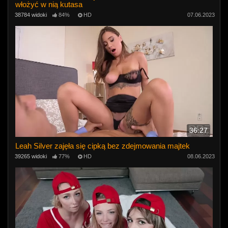
włożyć w nią kutasa
38784 widoki
84%
HD
07.06.2023
36:27
Leah Silver zajęła się cipką bez zdejmowania majtek
39265 widoki
77%
HD
08.06.2023