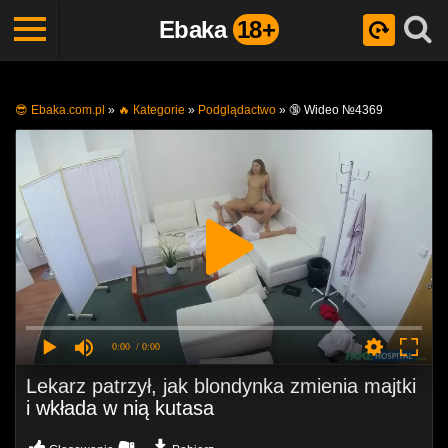
Ebaka
18+
😎 Ebaka.com.pl
»
🔥 Кategorie
»
Podglądactwo
»
🔞 Wideo №4369
0:00
/ 0:00
Lekarz patrzył, jak blondynka zmienia majtki
i wkłada w nią kutasa