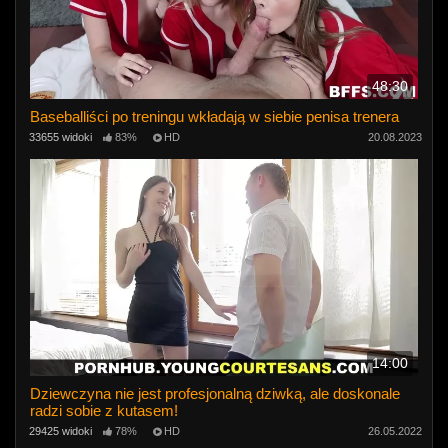
48:30
Baseballiści po treningu wkładają w siebie penisa trenera
33655 widoki
83%
HD
20.08.2023
14:00
Dziewczyna nie jest profesjonalną dziwką, ale doskonale
radzi sobie z kutasem!
29425 widoki
78%
HD
26.05.2022