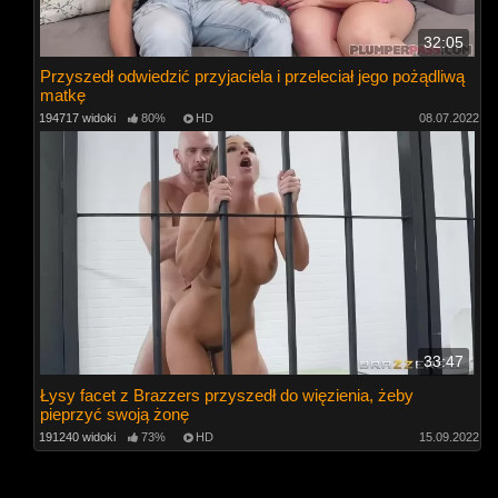
32:05
Przyszedł odwiedzić przyjaciela i przeleciał jego pożądliwą
matkę
194717 widoki
80%
HD
08.07.2022
33:47
Łysy facet z Brazzers przyszedł do więzienia, żeby
pieprzyć swoją żonę
191240 widoki
73%
HD
15.09.2022