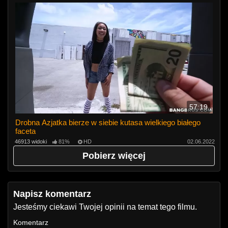
57:19
Drobna Azjatka bierze w siebie kutasa wielkiego białego
faceta
46913 widoki
81%
HD
02.06.2022
Pobierz więcej
Napisz komentarz
Jesteśmy ciekawi Twojej opinii na temat tego filmu.
Komentarz