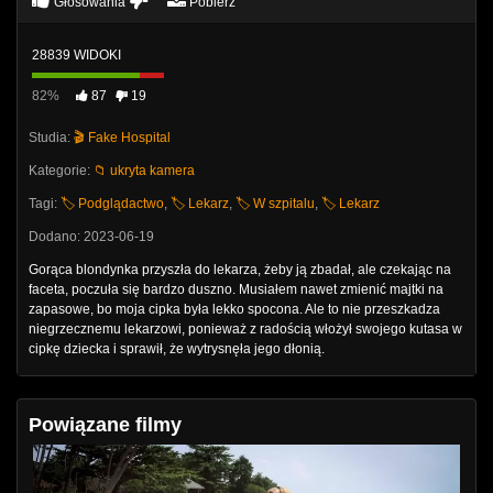
Głosowania
Pobierz
28839 WIDOKI
82%
87
19
Studia:
🎬 Fake Hospital
Kategorie:
📁 ukryta kamera
Tagi:
🏷️ Podglądactwo
,
🏷️ Lekarz
,
🏷️ W szpitalu
,
🏷️ Lekarz
Dodano: 2023-06-19
Gorąca blondynka przyszła do lekarza, żeby ją zbadał, ale czekając na
faceta, poczuła się bardzo duszno. Musiałem nawet zmienić majtki na
zapasowe, bo moja cipka była lekko spocona. Ale to nie przeszkadza
niegrzecznemu lekarzowi, ponieważ z radością włożył swojego kutasa w
cipkę dziecka i sprawił, że wytrysnęła jego dłonią.
Powiązane filmy