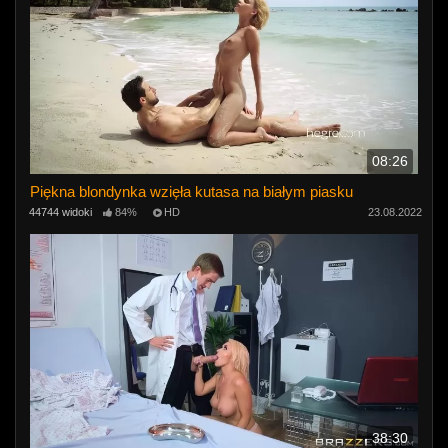
08:26
Piękna blondynka wzięła kutasa na białym piasku
44744 widoki
84%
HD
23.08.2022
38:30