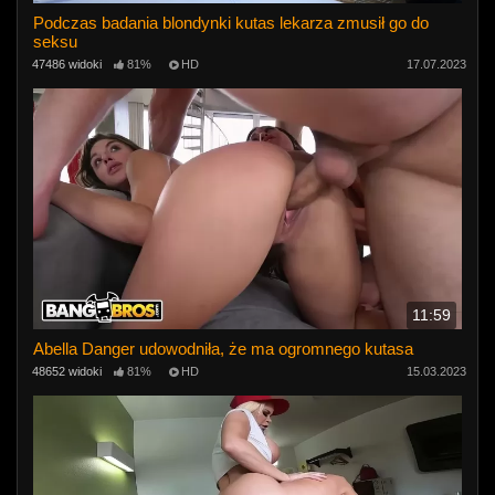
Podczas badania blondynki kutas lekarza zmusił go do
seksu
47486 widoki
81%
HD
17.07.2023
11:59
Abella Danger udowodniła, że ​​ma ogromnego kutasa
48652 widoki
81%
HD
15.03.2023