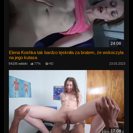
24:08
Elena Koshka tak bardzo tęskniła za bratem, że wskoczyła
na jego kutasa
54105 widoki
77%
HD
23.03.2023
17:08