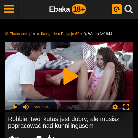
Ebaka
18+
😎 Ebaka.com.pl
»
🔥 Кategorie
»
Pozycja 69
»
🔞 Wideo №1944
0:00
/ 0:00
Robbie, twój kutas jest dobry, ale musisz
popracować nad kunnilingusem