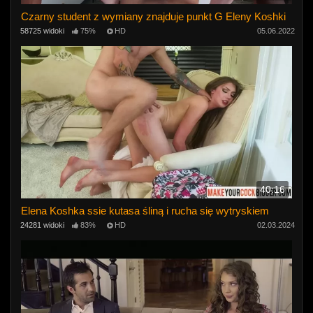
Czarny student z wymiany znajduje punkt G Eleny Koshki
58725 widoki
75%
HD
05.06.2022
40:16
Elena Koshka ssie kutasa śliną i rucha się wytryskiem
24281 widoki
83%
HD
02.03.2024