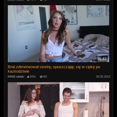
36:43
Brat zdenerwował siostrę, spuszczając się w cipkę po
kazirodztwie
44505 widoki
83%
HD
30.05.2023