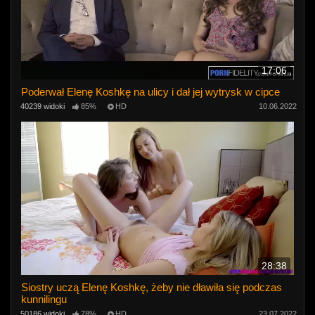
17:06
Poderwał Elenę Koshkę na ulicy i dał jej wytrysk w cipce
40239 widoki
85%
HD
10.06.2022
28:38
Siostry uczą Elenę Koshkę, żeby nie dławiła się podczas
kunnilingu
50186 widoki
78%
HD
23.07.2022