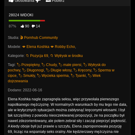
Głosowania
Pobierz
28024 WIDOKI
87%
90
14
Studia:
🎬 Pornhub Community
Modele:
💋 Elena Koshka
💋 Robby Echo
,
Kategorie:
📁 Pozycja 69
,
📁 Wytrysk w środku
Tagi:
🏷️ Przepiękny
,
🏷️ Chudy
,
🏷️ małe piersi
,
🏷️ Wytrysk do
pochwy
,
🏷️ Długonogi
,
🏷️ Długie włosy
,
🏷️ Kręcony
,
🏷️ Sperma w
cipce
,
🏷️ Smukły
,
🏷️ Wycieka sperma
,
🏷️ Tyanki
,
🏷️ Wiek
dojrzewania
Dodano: 2022-06-16
Elena Koshka nagle zapragnęła seksu, więc przywołała pierwszego
napotkanego mężczyznę. W normalnych warunkach by mu tego nie dała,
ale w krytycznych sytuacjach można zabłysnąć kręconymi włosami. I był
tak szczęśliwy z powodu nieoczekiwanej propozycji, że na początku był
nawet zdezorientowany, ale potem zebrał siły i zaczął pieprzyć piękność.
A kiedy oboje byli już prawie u szczytu, Elena zaproponowała pozycję
69, licząc na wspaniały seks oralny. Ale kędzierzawy mężczyzna nie