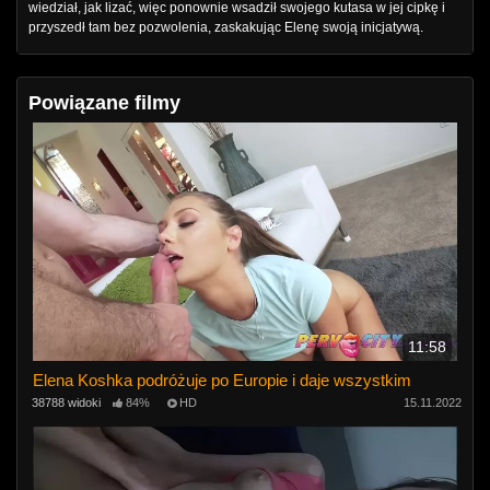
wiedział, jak lizać, więc ponownie wsadził swojego kutasa w jej cipkę i
przyszedł tam bez pozwolenia, zaskakując Elenę swoją inicjatywą.
Powiązane filmy
11:58
Elena Koshka podróżuje po Europie i daje wszystkim
38788 widoki
84%
HD
15.11.2022