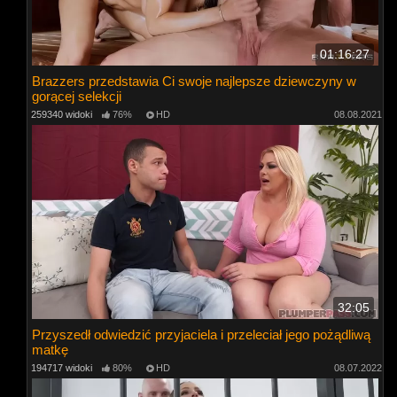
01:16:27
Brazzers przedstawia Ci swoje najlepsze dziewczyny w
gorącej selekcji
259340 widoki
76%
HD
08.08.2021
32:05
Przyszedł odwiedzić przyjaciela i przeleciał jego pożądliwą
matkę
194717 widoki
80%
HD
08.07.2022