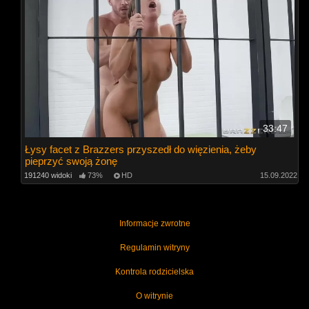
33:47
Łysy facet z Brazzers przyszedł do więzienia, żeby
pieprzyć swoją żonę
191240 widoki
73%
HD
15.09.2022
Informacje zwrotne
Regulamin witryny
Kontrola rodzicielska
O witrynie