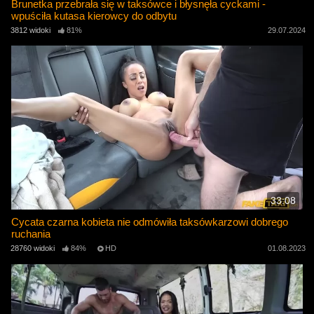
Brunetka przebrała się w taksówce i błysnęła cyckami -
wpuściła kutasa kierowcy do odbytu
3812 widoki
81%
29.07.2024
33:08
Cycata czarna kobieta nie odmówiła taksówkarzowi dobrego
ruchania
28760 widoki
84%
HD
01.08.2023