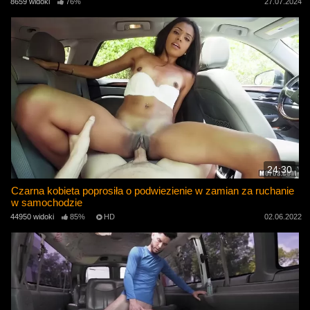
8659 widoki
76%
27.07.2024
24:30
Czarna kobieta poprosiła o podwiezienie w zamian za ruchanie
w samochodzie
44950 widoki
85%
HD
02.06.2022