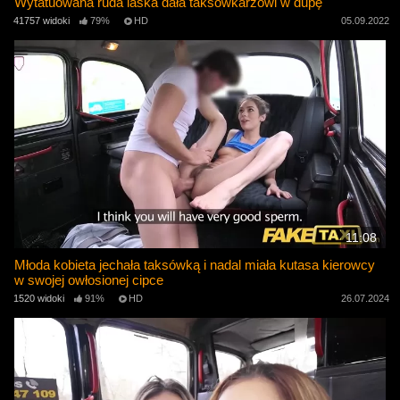
Wytatuowana ruda laska dała taksówkarzowi w dupę
41757 widoki
79%
HD
05.09.2022
11:08
Młoda kobieta jechała taksówką i nadal miała kutasa kierowcy
w swojej owłosionej cipce
1520 widoki
91%
HD
26.07.2024