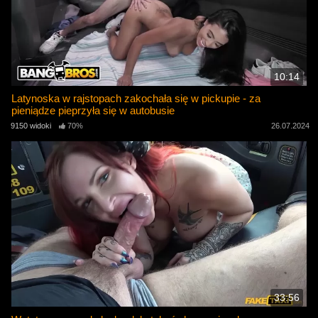
10:14
Latynoska w rajstopach zakochała się w pickupie - za
pieniądze pieprzyła się w autobusie
9150 widoki
70%
26.07.2024
33:56