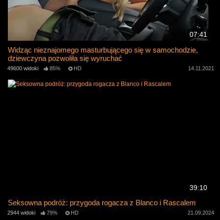
07:41
Widząc nieznajomego masturbującego się w samochodzie,
dziewczyna pozwoliła się wyruchać
49600 widoki
85%
HD
14.11.2021
39:10
Seksowna podróż: przygoda rogacza z Blanco i Rascalem
2944 widoki
79%
HD
21.09.2024