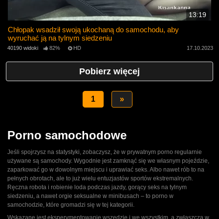
13:19
Chłopak wsadził swoją ukochaną do samochodu, aby
wyruchać ją na tylnym siedzeniu
40190 widoki
82%
HD
17.10.2023
Pobierz więcej
1
»
Porno samochodowe
Jeśli spojrzysz na statystyki, zobaczysz, że w prywatnym porno regularnie
używane są samochody. Wygodnie jest zamknąć się we własnym pojeździe,
zaparkować go w dowolnym miejscu i uprawiać seks. Albo nawet rób to na
pełnych obrotach, ale to już wielu entuzjastów sportów ekstremalnych.
Ręczna robota i robienie loda podczas jazdy, gorący seks na tylnym
siedzeniu, a nawet orgie seksualne w minibusach – to porno w
samochodzie, które gromadzi się w tej kategorii.
Wskazane jest eksperymentowanie wszędzie i we wszystkim, a zwłaszcza w