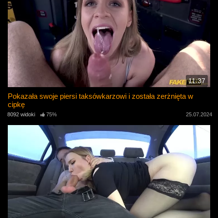
11:37
Pokazała swoje piersi taksówkarzowi i została zerżnięta w
cipkę
8092 widoki
75%
25.07.2024