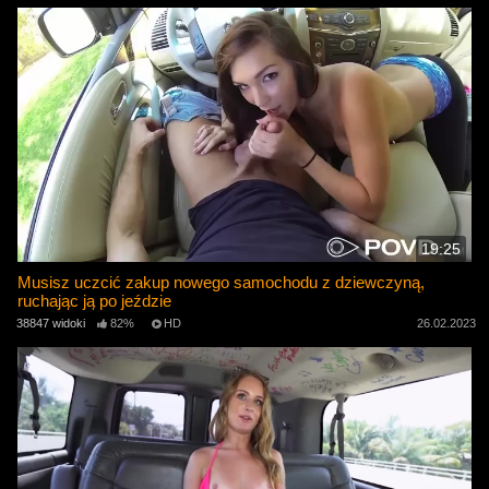
19:25
Musisz uczcić zakup nowego samochodu z dziewczyną,
ruchając ją po jeździe
38847 widoki
82%
HD
26.02.2023