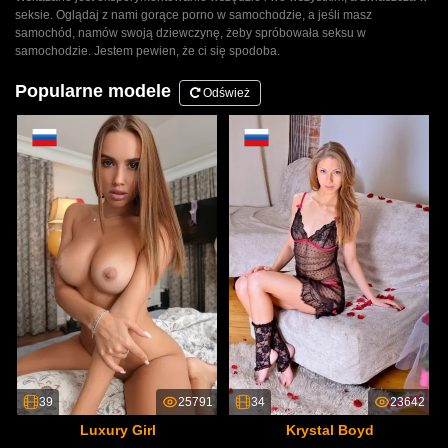
seksie. Oglądaj z nami gorące porno w samochodzie, a jeśli masz
samochód, namów swoją dziewczynę, żeby spróbowała seksu w
samochodzie. Jestem pewien, że ci się spodoba.
Popularne modele
Odśwież
39
25791
34
23642
Luxury Girl
Krystal Boyd