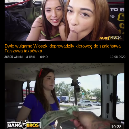
40:34
Dwie wulgarne Włoszki doprowadziły kierowcę do szaleństwa
Fałszywa taksówka
36395 widoki
88%
HD
12.08.2022
10:28