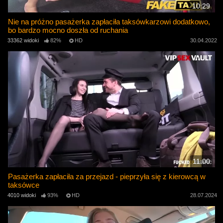
10:29
Nie na próżno pasażerka zapłaciła taksówkarzowi dodatkowo,
bo bardzo mocno doszła od ruchania
33362 widoki
82%
HD
30.04.2022
11:00
Pasażerka zapłaciła za przejazd - pieprzyła się z kierowcą w
taksówce
4010 widoki
93%
HD
28.07.2024