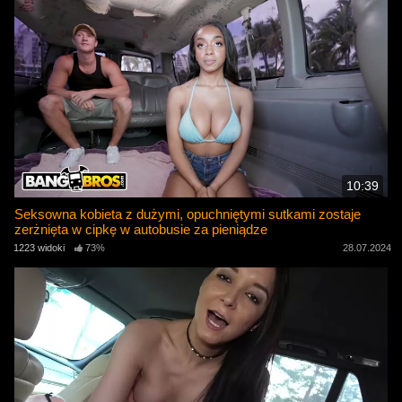
10:39
Seksowna kobieta z dużymi, opuchniętymi sutkami zostaje
zerżnięta w cipkę w autobusie za pieniądze
1223 widoki
73%
28.07.2024