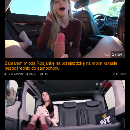
17:54
Zabrałem młodą Rosjankę na przejażdżkę na moim kutasie
bezpośrednio do samochodu
41368 widoki
86%
HD
12.11.2021