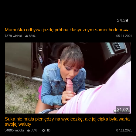
34:39
Mamuśka odbywa jazdę próbną klasycznym samochodem 🚗
7379 widoki
86%
05.11.2024
31:02
Suka nie miała pieniędzy na wycieczkę, ale jej cipka była warta
swojej waluty
34805 widoki
83%
HD
07.11.2023