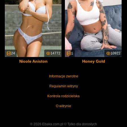
24
14772
1
10922
Nicole Aniston
Honey Gold
Informacje zwrotne
Regulamin witryny
Kontrola rodzicielska
O witrynie
® 2026 Ebaka.com.pl ©️ Tylko dla dorosłych