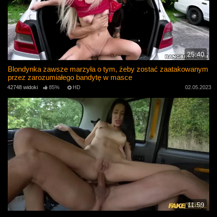
25:40
Blondynka zawsze marzyła o tym, żeby zostać zaatakowanym
przez zarozumiałego bandytę w masce
42748 widoki
85%
HD
02.05.2023
11:59