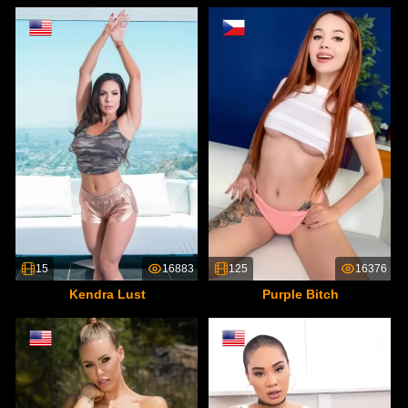
15
16883
125
16376
Kendra Lust
Purple Bitch