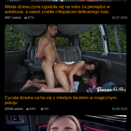
Młoda dziewczyna zgodziła się na seks za pieniądze w
autobusie, a nawet zrobiła chłopakowi delikatnego loda
4867 widoki
87%
26.07.2024
41:48
Cycata dziwka rucha się z młodym facetem w magicznym
pokoju
29598 widoki
84%
HD
10.09.2022