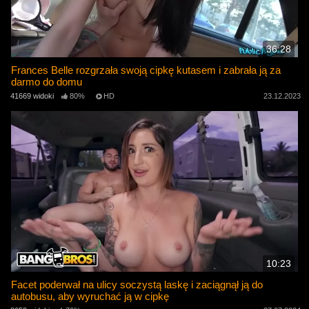
36:28
Frances Belle rozgrzała swoją cipkę kutasem i zabrała ją za
darmo do domu
41669 widoki
80%
HD
23.12.2023
10:23
Facet poderwał na ulicy soczystą laskę i zaciągnął ją do
autobusu, aby wyruchać ją w cipkę