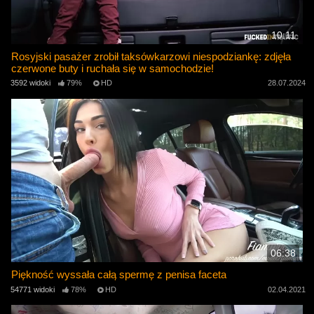
10:11
Rosyjski pasażer zrobił taksówkarzowi niespodziankę: zdjęła
czerwone buty i ruchała się w samochodzie!
3592 widoki
79%
HD
28.07.2024
06:38
Piękność wyssała całą spermę z penisa faceta
54771 widoki
78%
HD
02.04.2021