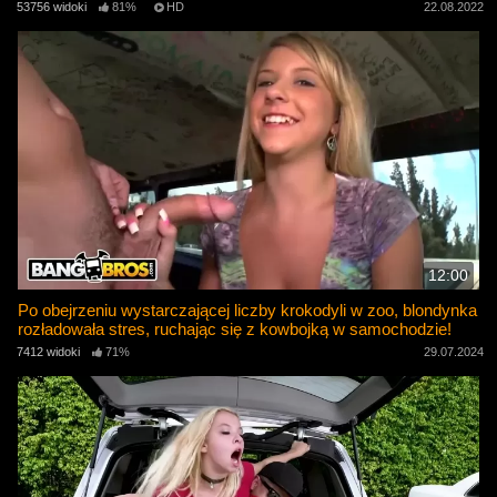
53756 widoki
81%
HD
22.08.2022
12:00
Po obejrzeniu wystarczającej liczby krokodyli w zoo, blondynka
rozładowała stres, ruchając się z kowbojką w samochodzie!
7412 widoki
71%
29.07.2024