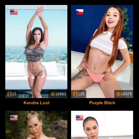
15
16883
125
16376
Kendra Lust
Purple Bitch