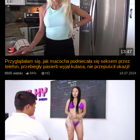
13:47
Przyglądałam się, jak macocha podniecała się seksem przez
telefon, przebiegły pasierb wyjął kutasa, nie przepuścił okazji!
8605 widoki
84%
HD
18.07.2024