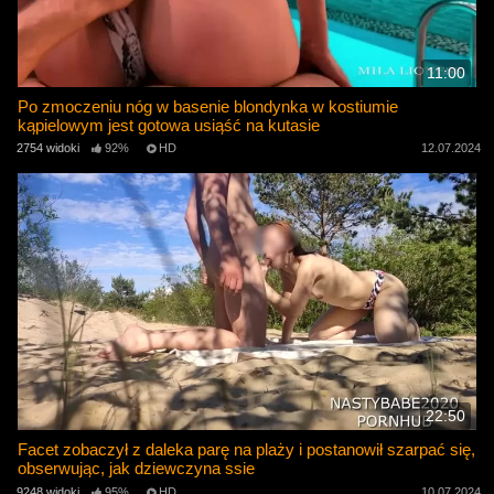
11:00
Po zmoczeniu nóg w basenie blondynka w kostiumie
kąpielowym jest gotowa usiąść na kutasie
2754 widoki
92%
HD
12.07.2024
22:50
Facet zobaczył z daleka parę na plaży i postanowił szarpać się,
obserwując, jak dziewczyna ssie
9248 widoki
95%
HD
10.07.2024