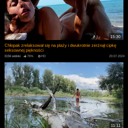
15:30
Chłopak zrelaksował się na plaży i dwukrotnie zerżnął cipkę
seksownej piękności
3156 widoki
76%
HD
20.07.2024
11:11