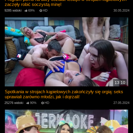
zaczęły robić soczystą minę!
9285 widoki
69%
HD
30.05.2024
13:10
Spotkania w strojach kąpielowych zakończyły się orgią: seks
uprawiali zarówno młodzi, jak i dojrzali!
25276 widoki
90%
HD
27.05.2024