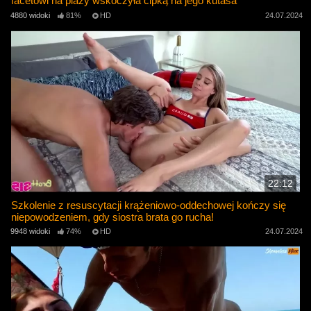
facetowi na plaży wskoczyła cipką na jego kutasa
4880 widoki
81%
HD
24.07.2024
22:12
Szkolenie z resuscytacji krążeniowo-oddechowej kończy się
niepowodzeniem, gdy siostra brata go rucha!
9948 widoki
74%
HD
24.07.2024