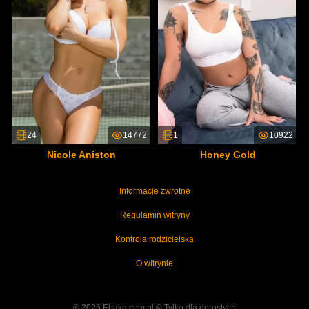
24
14772
1
10922
Nicole Aniston
Honey Gold
Informacje zwrotne
Regulamin witryny
Kontrola rodzicielska
O witrynie
® 2026 Ebaka.com.pl ©️ Tylko dla dorosłych