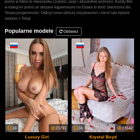
porno w bikini to mieszanka czułości, pasji i absolutnej wolności. Każdy film
w kategorii porno ze strojami kąpielowymi na Ebaka to treść stworzona dla
Twojej przyjemności. Odkryj nowe oblicza zmysłowości i niech lato będzie
zawsze z Tobą!
Popularne modele
Odśwież
39
25791
34
23642
Luxury Girl
Krystal Boyd