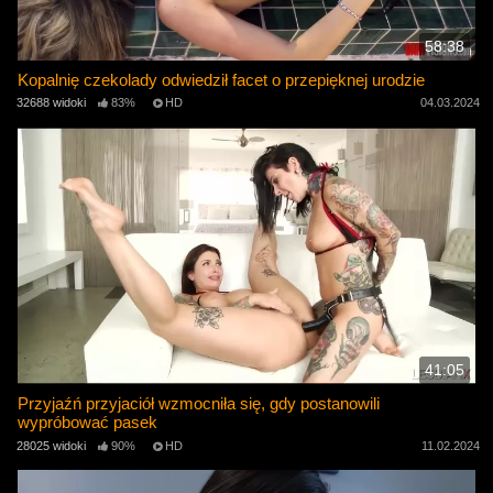
58:38
Kopalnię czekolady odwiedził facet o przepięknej urodzie
32688 widoki
83%
HD
04.03.2024
41:05
Przyjaźń przyjaciół wzmocniła się, gdy postanowili
wypróbować pasek
28025 widoki
90%
HD
11.02.2024