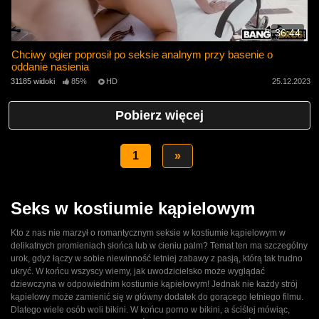
36:44
Chciwy ogier poprosił po seksie analnym przy basenie o
oddanie nasienia
31185 widoki
85%
HD
25.12.2023
Pobierz więcej
1
»
Seks w kostiumie kąpielowym
Kto z nas nie marzył o romantycznym seksie w kostiumie kąpielowym w
delikatnych promieniach słońca lub w cieniu palm? Temat ten ma szczególny
urok, gdyż łączy w sobie niewinność letniej zabawy z pasją, którą tak trudno
ukryć. W końcu wszyscy wiemy, jak uwodzicielsko może wyglądać
dziewczyna w odpowiednim kostiumie kąpielowym! Jednak nie każdy strój
kąpielowy może zamienić się w główny dodatek do gorącego letniego filmu.
Dlatego wiele osób woli bikini. W końcu porno w bikini, a ściślej mówiąc,