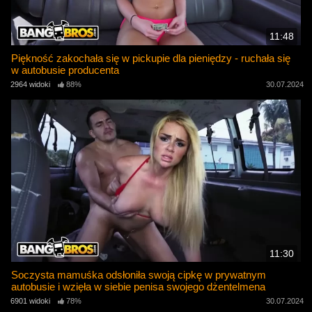
11:48
Piękność zakochała się w pickupie dla pieniędzy - ruchała się
w autobusie producenta
2964 widoki
88%
30.07.2024
11:30
Soczysta mamuśka odsłoniła swoją cipkę w prywatnym
autobusie i wzięła w siebie penisa swojego dżentelmena
6901 widoki
78%
30.07.2024