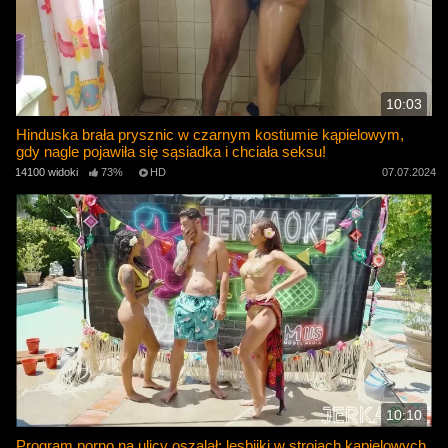
10:03
Hinduska brała prysznic w czarnym kostiumie kąpielowym,
gdy nagle pojawiła się sąsiadka i chciała seksu!
14100 widoki
73%
HD
07.07.2024
10:10
Program porno na ulicy oszalał: lesbijki w strojach kąpielowych