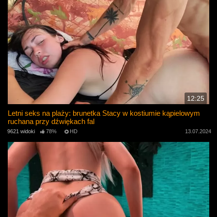
12:25
Letni seks na plaży: brunetka Stacy w kostiumie kąpielowym
ruchana przy dźwiękach fal
9621 widoki
78%
HD
13.07.2024