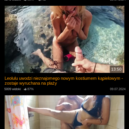
13:50
Leolulu uwodzi nieznajomego nowym kostiumem kąpielowym -
zostaje wyruchana na plaży
5009 widoki
87%
09.07.2024