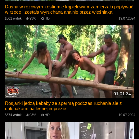
Dasha w różowym kostiumie kąpielowym zamierzała popływać
w rzece i została wyruchana analnie przez wieśniaka!
1801 widoki
93%
HD
19.07.2024
01:01:34
Rosjanki jedzą kebaby ze spermą podczas ruchania się z
chłopakami na leśnej imprezie
6874 widoki
93%
HD
19.07.2024