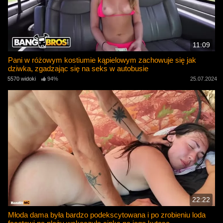
11:09
Pani w różowym kostiumie kąpielowym zachowuje się jak
dziwka, zgadzając się na seks w autobusie
5570 widoki
94%
25.07.2024
22:22
Młoda dama była bardzo podekscytowana i po zrobieniu loda