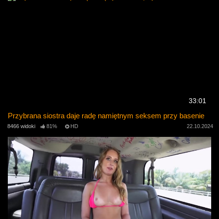
33:01
Przybrana siostra daje radę namiętnym seksem przy basenie
8466 widoki
81%
HD
22.10.2024