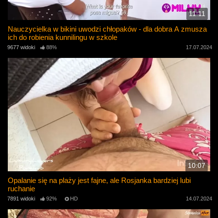
11:11
Nauczycielka w bikini uwodzi chłopaków - dla dobra A zmusza
ich do robienia kunnilingu w szkole
9677 widoki
88%
17.07.2024
10:07
Opalanie się na plaży jest fajne, ale Rosjanka bardziej lubi
ruchanie
7891 widoki
92%
HD
14.07.2024