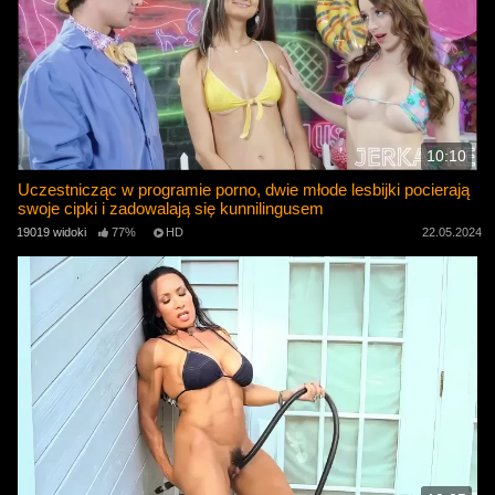
10:10
Uczestnicząc w programie porno, dwie młode lesbijki pocierają
swoje cipki i zadowalają się kunnilingusem
19019 widoki
77%
HD
22.05.2024