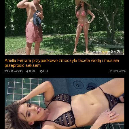
35:20
Ariella Ferrara przypadkowo zmoczyła faceta wodą i musiała
przeprosić seksem
33668 widoki
85%
HD
23.03.2024