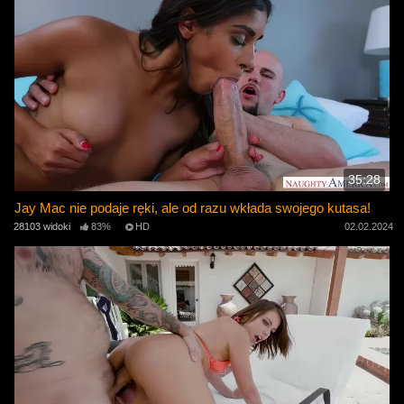
35:28
Jay Mac nie podaje ręki, ale od razu wkłada swojego kutasa!
28103 widoki
83%
HD
02.02.2024