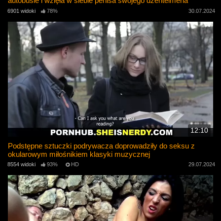
autobusie i wzięła w siebie penisa swojego dżentelmena
6901 widoki
78%
30.07.2024
12:10
Podstępne sztuczki podrywacza doprowadziły do ​​seksu z
okularowym miłośnikiem klasyki muzycznej
8554 widoki
93%
HD
29.07.2024