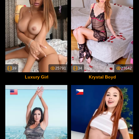
39
25791
34
23642
Luxury Girl
Krystal Boyd