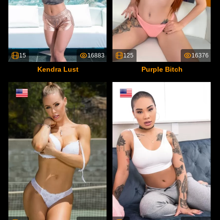
15
16883
125
16376
Kendra Lust
Purple Bitch