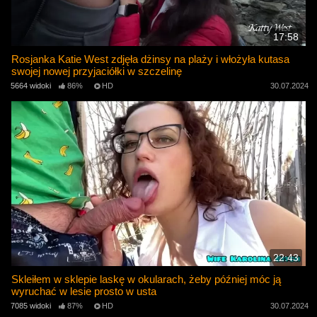
17:58
Rosjanka Katie West zdjęła dżinsy na plaży i włożyła kutasa
swojej nowej przyjaciółki w szczelinę
5664 widoki
86%
HD
30.07.2024
22:43
Skleiłem w sklepie laskę w okularach, żeby później móc ją
wyruchać w lesie prosto w usta
7085 widoki
87%
HD
30.07.2024