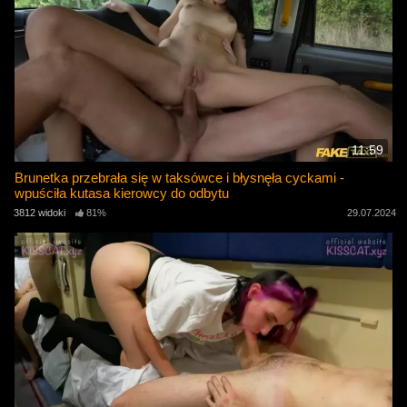
11:59
Brunetka przebrała się w taksówce i błysnęła cyckami -
wpuściła kutasa kierowcy do odbytu
3812 widoki
81%
29.07.2024