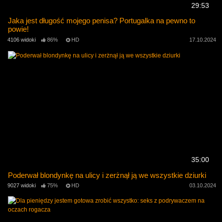
29:53
Jaka jest długość mojego penisa? Portugalka na pewno to
powie!
4106 widoki
86%
HD
17.10.2024
35:00
Poderwał blondynkę na ulicy i zerżnął ją we wszystkie dziurki
9027 widoki
75%
HD
03.10.2024