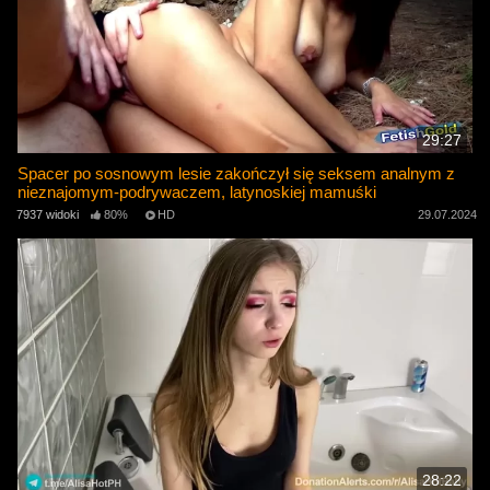
29:27
Spacer po sosnowym lesie zakończył się seksem analnym z
nieznajomym-podrywaczem, latynoskiej mamuśki
7937 widoki
80%
HD
29.07.2024
28:22