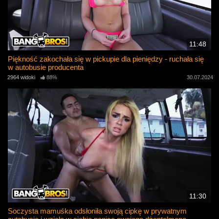
11:48
Piękność zakochała się w pickupie dla pieniędzy - ruchała się
w autobusie producenta
2964 widoki
88%
30.07.2024
11:30
Soczysta mamuśka odsłoniła swoją cipkę w prywatnym