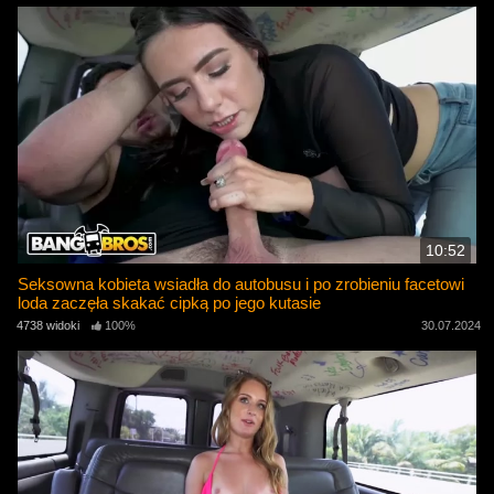
10:52
Seksowna kobieta wsiadła do autobusu i po zrobieniu facetowi
loda zaczęła skakać cipką po jego kutasie
4738 widoki
100%
30.07.2024