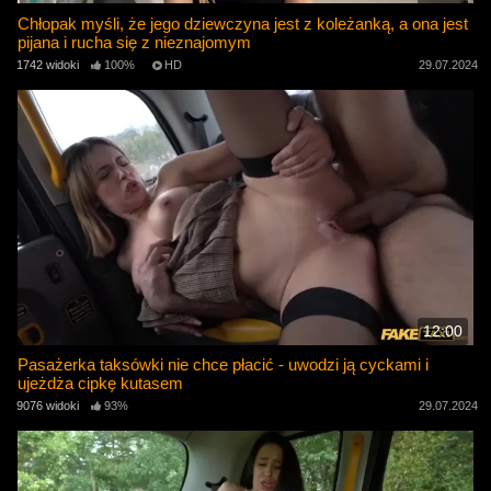
Chłopak myśli, że jego dziewczyna jest z koleżanką, a ona jest
pijana i rucha się z nieznajomym
1742 widoki
100%
HD
29.07.2024
12:00
Pasażerka taksówki nie chce płacić - uwodzi ją cyckami i
ujeżdża cipkę kutasem
9076 widoki
93%
29.07.2024