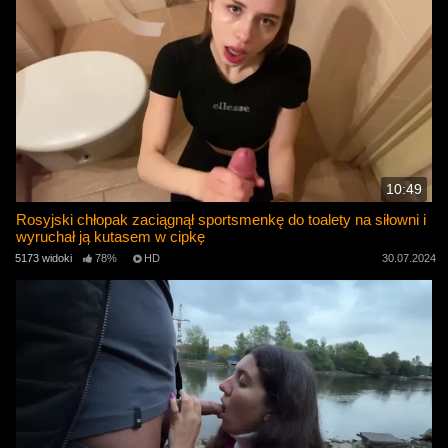
10:49
Rosyjski chłopak zaciągnął sportsmenkę do toalety na siłowni i
wyruchał ją kutasem w cipkę
5173 widoki
78%
HD
30.07.2024