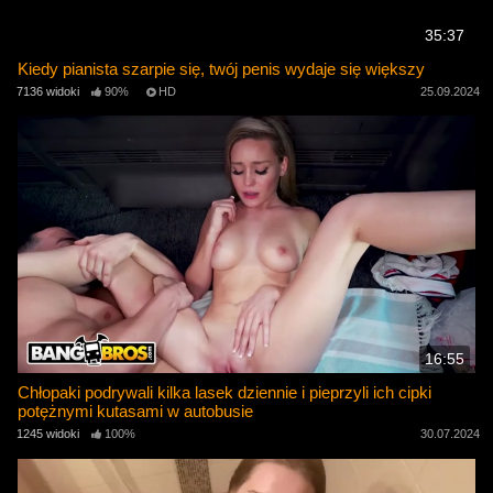
35:37
Kiedy pianista szarpie się, twój penis wydaje się większy
7136 widoki
90%
HD
25.09.2024
16:55
Chłopaki podrywali kilka lasek dziennie i pieprzyli ich cipki
potężnymi kutasami w autobusie
1245 widoki
100%
30.07.2024