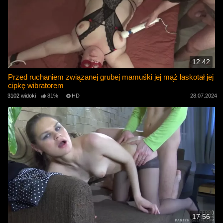
12:42
Przed ruchaniem związanej grubej mamuśki jej mąż łaskotał jej
cipkę wibratorem
3102 widoki
81%
HD
28.07.2024
17:56