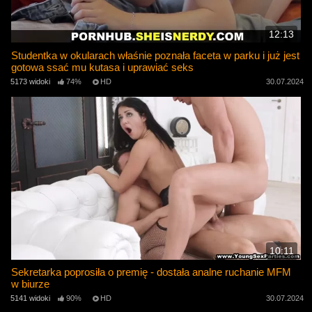
12:13
Studentka w okularach właśnie poznała faceta w parku i już jest
gotowa ssać mu kutasa i uprawiać seks
5173 widoki
74%
HD
30.07.2024
10:11
Sekretarka poprosiła o premię - dostała analne ruchanie MFM
w biurze
5141 widoki
90%
HD
30.07.2024