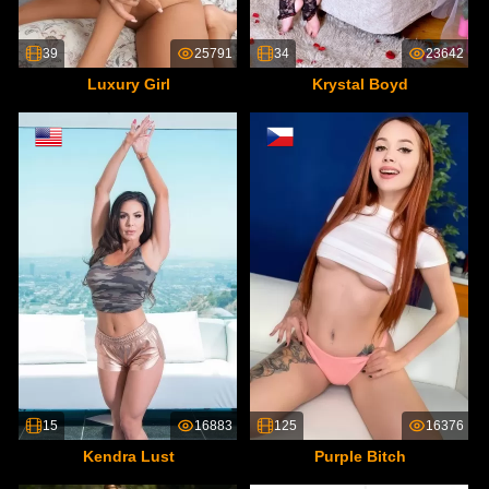
39
25791
34
23642
Luxury Girl
Krystal Boyd
15
16883
125
16376
Kendra Lust
Purple Bitch