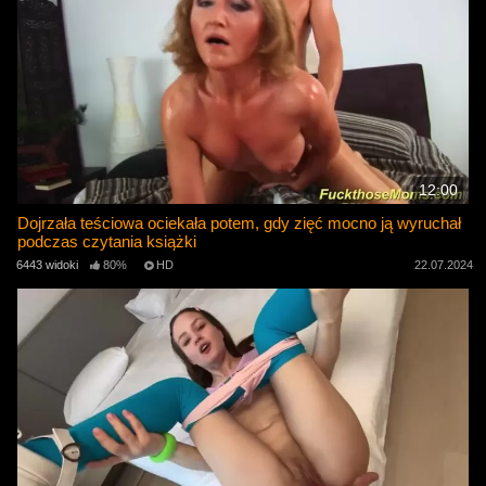
12:00
Dojrzała teściowa ociekała potem, gdy zięć mocno ją wyruchał
podczas czytania książki
6443 widoki
80%
HD
22.07.2024