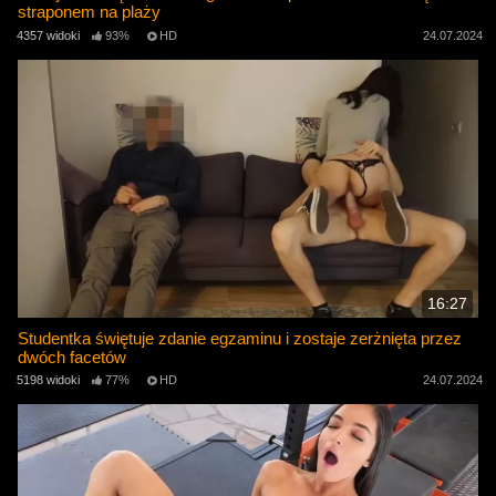
straponem na plaży
4357 widoki
93%
HD
24.07.2024
16:27
Studentka świętuje zdanie egzaminu i zostaje zerżnięta przez
dwóch facetów
5198 widoki
77%
HD
24.07.2024