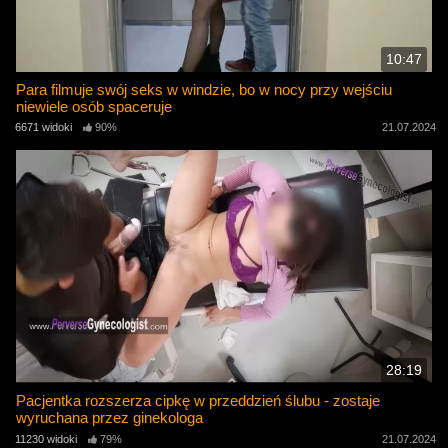
10:47
Para filmuje swój seks w windzie, bo w nocy przy wejściu
niewiele osób spaceruje
6671 widoki
90%
21.07.2024
28:19
Pacjentka rozszerza cipkę w przeddzień ślubu - zostaje
wyruchana przez ginekologa
11230 widoki
79%
21.07.2024