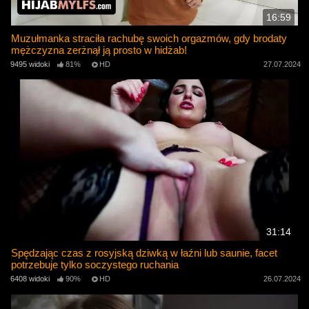
16:59
Muzułmanka straciła rachubę swoich orgazmów, gdy brodaty
mężczyzna zerżnął ją prosto w hidżab!
9495 widoki
81%
HD
27.07.2024
31:14
Spędzając czas z rosyjską dziwką w łaźni lub saunie, facet
potrzebuje tylko soczystego ruchania
6408 widoki
90%
HD
26.07.2024