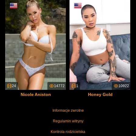
24
14772
1
10922
Nicole Aniston
Honey Gold
Informacje zwrotne
Regulamin witryny
Kontrola rodzicielska