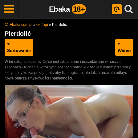
Ebaka
18+
😎 Ebaka.com.pl
»
👀 Tagi
»
Pierdolić
Pierdolić
Sortowanie
Wideo
W tej sekcji pokażemy Ci, co jest tak cenione i poszukiwane w naszych
zasobach - ruchanie w różnych scenach porno. Akt ten jest aktem przemocy,
który nie tylko zaspokaja potrzeby fizjologiczne, ale także pozwala odkryć
nowe oblicza zmysłowości i namiętności.