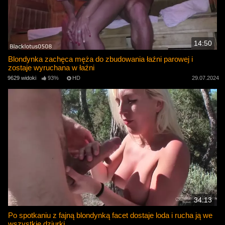
14:50
Blondynka zachęca męża do zbudowania łaźni parowej i
zostaje wyruchana w łaźni
9629 widoki
93%
HD
29.07.2024
34:13
Po spotkaniu z fajną blondynką facet dostaje loda i rucha ją we
wszystkie dziurki