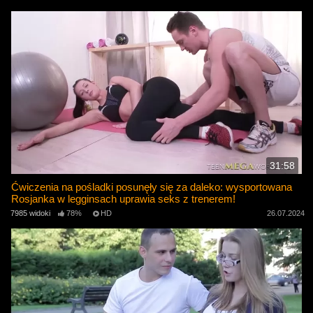
31:58
Ćwiczenia na pośladki posunęły się za daleko: wysportowana
Rosjanka w legginsach uprawia seks z trenerem!
7985 widoki
78%
HD
26.07.2024