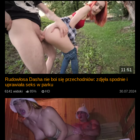
11:51
Rudowłosa Dasha nie boi się przechodniów: zdjęła spodnie i
uprawiała seks w parku
6141 widoki
85%
HD
30.07.2024