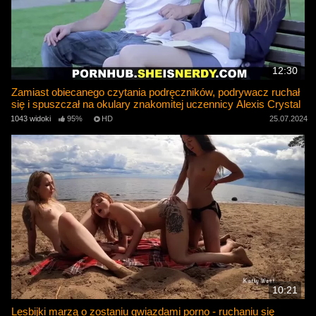
12:30
Zamiast obiecanego czytania podręczników, podrywacz ruchał
się i spuszczał na okulary znakomitej uczennicy Alexis Crystal
1043 widoki
95%
HD
25.07.2024
10:21
Lesbijki marzą o zostaniu gwiazdami porno - ruchaniu się