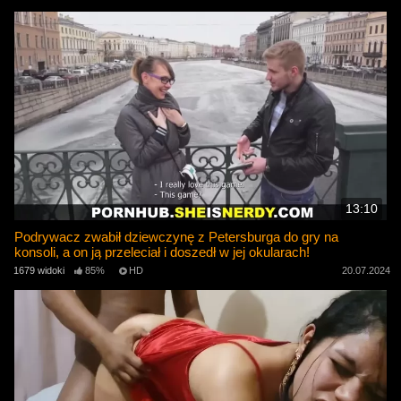
13:10
Podrywacz zwabił dziewczynę z Petersburga do gry na
konsoli, a on ją przeleciał i doszedł w jej okularach!
1679 widoki
85%
HD
20.07.2024