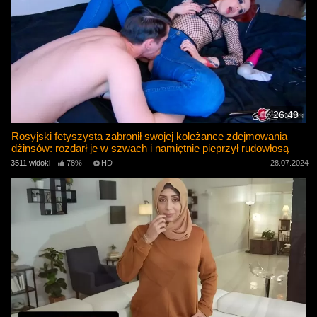
26:49
Rosyjski fetyszysta zabronił swojej koleżance zdejmowania
dżinsów: rozdarł je w szwach i namiętnie pieprzył rudowłosą
3511 widoki
78%
HD
28.07.2024