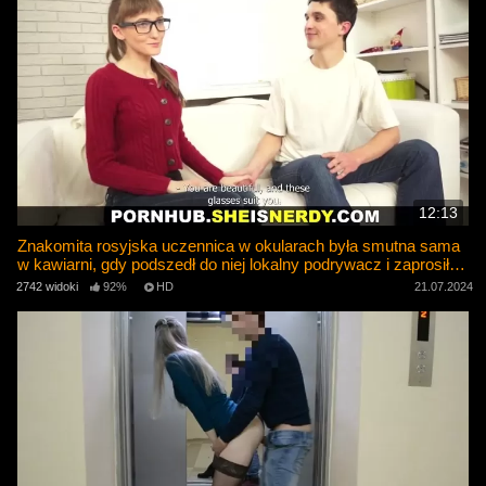
12:13
Znakomita rosyjska uczennica w okularach była smutna sama
w kawiarni, gdy podszedł do niej lokalny podrywacz i zaprosił ją
do ruchania
2742 widoki
92%
HD
21.07.2024