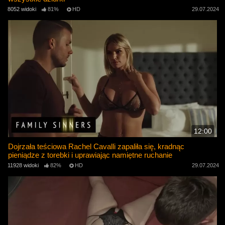
8052 widoki
81%
HD
29.07.2024
12:00
Dojrzała teściowa Rachel Cavalli zapaliła się, kradnąc
pieniądze z torebki i uprawiając namiętne ruchanie
11928 widoki
82%
HD
29.07.2024