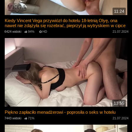
11:24
Kiedy Vincent Vega przywiózł do hotelu 18-letnią Olyę, ona
nawet nie zdążyła się rozebrać, pieprzył ją wytryskiem w cipce
6424 widoki
94%
HD
21.07.2024
13:55
Piękno zapłaciło menadżerowi - poprosiła o seks w hotelu
7443 widoki
71%
21.07.2024