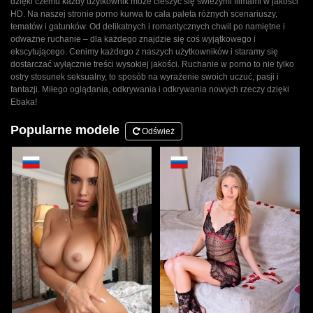
dzięki czemu każdy użytkownik może cieszyć się świeżymi filmami w jakości
HD. Na naszej stronie porno kurwa to cała paleta różnych scenariuszy,
tematów i gatunków. Od delikatnych i romantycznych chwil po namiętne i
odważne ruchanie – dla każdego znajdzie się coś wyjątkowego i
ekscytującego. Cenimy każdego z naszych użytkowników i staramy się
dostarczać wyłącznie treści wysokiej jakości. Ruchanie w porno to nie tylko
ostry stosunek seksualny, to sposób na wyrażenie swoich uczuć, pasji i
fantazji. Miłego oglądania, odkrywania i odkrywania nowych rzeczy dzięki
Ebaka!
Popularne modele
Odśwież