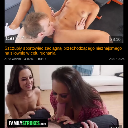
28:10
Szczupły sportowiec zaciągnął przechodzącego nieznajomego
na siłownię w celu ruchania
2138 widoki
82%
HD
23.07.2024