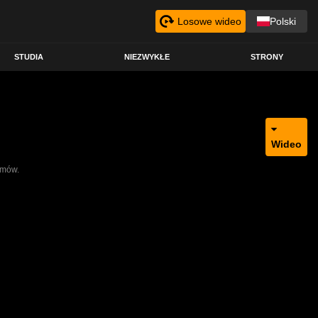
Losowe wideo
Polski
STUDIA
NIEZWYKŁE
STRONY
Wideo
lmów.