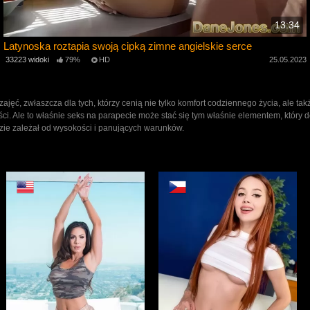
13:34
Latynoska roztapia swoją cipką zimne angielskie serce
3
33223 widoki
79%
HD
25.05.2023
jęć, zwłaszcza dla tych, którzy cenią nie tylko komfort codziennego życia, ale 
i. Ale to właśnie seks na parapecie może stać się tym właśnie elementem, który 
zie zależał od wysokości i panujących warunków.