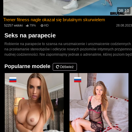
08:10
Trener fitness nagle okazał się brutalnym skurwielem
52257 widoki
79%
HD
28.08.202
Seks na parapecie
Robienie na parapecie to szansa na urozmaicenie i urozmaicenie codziennych za
na przełamanie stereotypów i odkrycie nowych poziomów intymnych przyjemnośc
nudnej codzienności. Nie zapominajmy jednak o adrenalinie, której poziom będ
Popularne modele
Odśwież