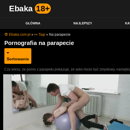
Ebaka
18+
GŁÓWNA
NAJLEPSZY
KA
😎 Ebaka.com.pl
»
👀 Tagi
»
Na parapecie
Pornografia na parapecie
Sortowanie
Czy wiesz, że porno z parapetu pokazuje, że seks może być zmysłowy, namiętny 