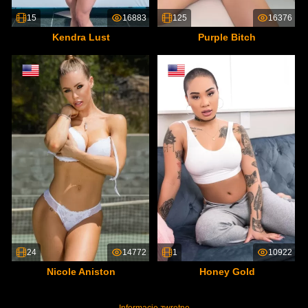
15
16883
125
16376
Kendra Lust
Purple Bitch
24
14772
1
10922
Nicole Aniston
Honey Gold