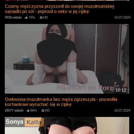
Czarny mężczyzna przyszedł do swojej muzułmańskiej
sąsiadki po sól - poprosił o seks w jej cipkę
7839 widoki
74%
HD
19.07.2024
10:12
Owłosiona muzułmanka bez męża zgrzeszyła - pozwoliła
kochankowi wyruchać się w cipkę
18077 widoki
86%
HD
18.07.2024