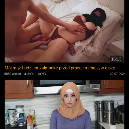
16:13
Mój mąż budzi muzułmankę przed pracą i rucha ją w cipkę
5060 widoki
84%
HD
22.07.2024