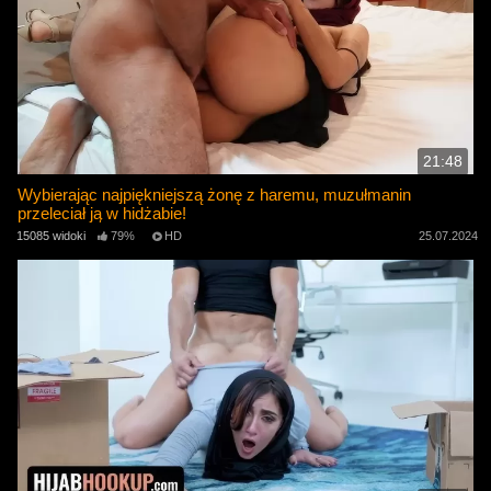
21:48
Wybierając najpiękniejszą żonę z haremu, muzułmanin
przeleciał ją w hidżabie!
15085 widoki
79%
HD
25.07.2024