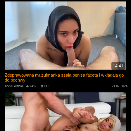
14:41
Zdeprawowana muzułmanka ssała penisa faceta i wkładała go
do pochwy
12220 widoki
74%
HD
21.07.2024