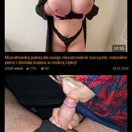
10:55
Muzułmanka pokazała swoje niesamowicie soczyste, naturalne
piersi i dostała kutasa w mokrą cipkę!
13192 widoki
77%
HD
18.07.2024