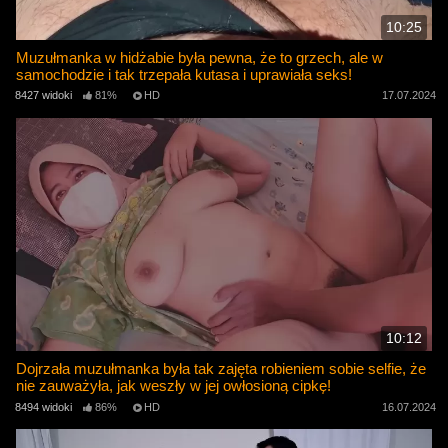
10:25
Muzułmanka w hidżabie była pewna, że ​​to grzech, ale w
samochodzie i tak trzepała kutasa i uprawiała seks!
8427 widoki
81%
HD
17.07.2024
10:12
Dojrzała muzułmanka była tak zajęta robieniem sobie selfie, że
nie zauważyła, jak weszły w jej owłosioną cipkę!
8494 widoki
86%
HD
16.07.2024