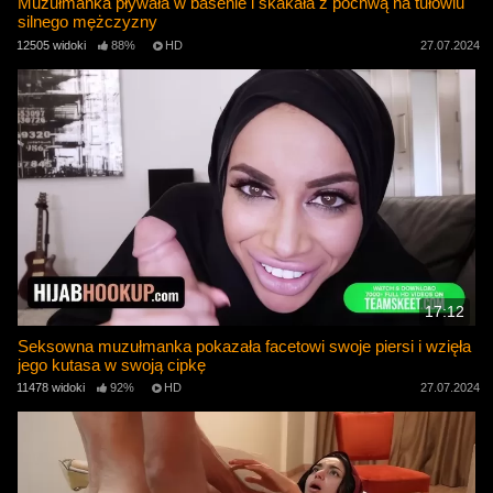
Muzułmanka pływała w basenie i skakała z pochwą na tułowiu
silnego mężczyzny
12505 widoki
88%
HD
27.07.2024
17:12
Seksowna muzułmanka pokazała facetowi swoje piersi i wzięła
jego kutasa w swoją cipkę
11478 widoki
92%
HD
27.07.2024