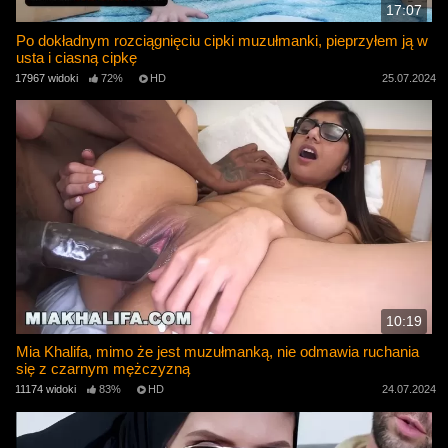
17:07
Po dokładnym rozciągnięciu cipki muzułmanki, pieprzyłem ją w
usta i ciasną cipkę
17967 widoki
72%
HD
25.07.2024
10:19
Mia Khalifa, mimo że jest muzułmanką, nie odmawia ruchania
się z czarnym mężczyzną
11174 widoki
83%
HD
24.07.2024