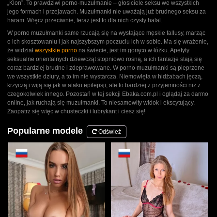
„Klon”. To prawdziwi porno-muzułmanie – głosiciele seksu we wszystkich
jego formach i przejawach. Muzułmanki nie uważają już brudnego seksu za
haram. Wręcz przeciwnie, teraz jest to dla nich czysty halal.
W porno muzułmanki same rzucają się na wystające męskie fallusy, marząc
o ich skosztowaniu i jak najszybszym poczuciu ich w sobie. Ma się wrażenie,
że widział
wszystkie porno
na świecie, jest im gorąco w łóżku. Apetyty
seksualne orientalnych dziewcząt stopniowo rosną, a ich fantazje stają się
coraz bardziej brudne i zdeprawowane. W porno muzułmanki są pieprzone
we wszystkie dziury, a to im nie wystarcza. Niemowlęta w hidżabach jęczą,
krzyczą i wiją się jak w ataku epilepsji, ale to bardziej z przyjemności niż z
czegokolwiek innego. Pozostań w tej sekcji Ebaka.com.pl i oglądaj za darmo
online, jak ruchają się muzułmanki. To niesamowity widok i ekscytujący.
Zaopatrz się więc w chusteczki i lubrykant i ciesz się!
Popularne modele
Odśwież