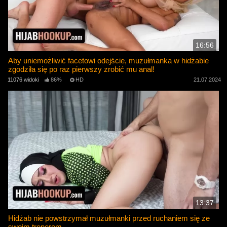
16:56
Aby uniemożliwić facetowi odejście, muzułmanka w hidżabie
zgodziła się po raz pierwszy zrobić mu anal!
11076 widoki
86%
HD
21.07.2024
13:37
Hidżab nie powstrzymał muzułmanki przed ruchaniem się ze
swoim trenerem