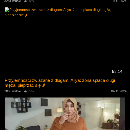
8281 widoki
95%
10.11.2024
53:14
Przyjemności związane z długami Aliya: żona spłaca długi
męża, pieprząc się 🌶️
2095 widoki
85%
04.11.2024