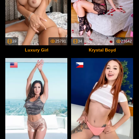
39
25791
34
23642
Luxury Girl
Krystal Boyd