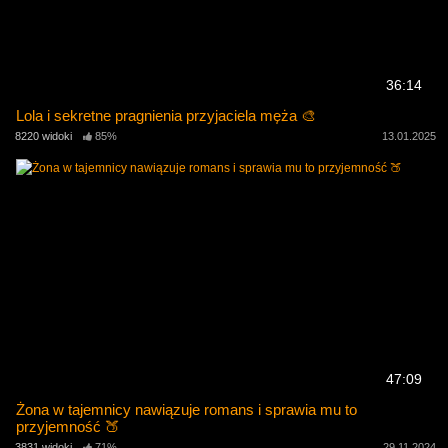
36:14
Lola i sekretne pragnienia przyjaciela męża 🎨
8220 widoki
85%
13.01.2025
47:09
Żona w tajemnicy nawiązuje romans i sprawia mu to
przyjemność 🍑
3831 widoki
71%
29.11.2024