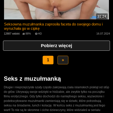
31:24
Seksowna muzułmanka zaprosiła faceta do swojego domu i
wyruchała go w cipkę
12887 widoki
88%
HD
16.07.2024
Pobierz więcej
1
»
Seks z muzułmanką
Długie i nieprzejrzyste szaty często zakrywają ciała islamskich piskląt od stóp
do głów. Ukrywają swoje wdzięki w hidżabie, ale zwykle tylko na początku
filmu erotycznego. Gdy tylko dochodzi do namiętnego seksu, wyzwolone i
podekscytowane muzułmanki zamieniają się w dziwki, które potrzebują
seksu na śniadanie, lunch i kolację. W końcu seks z muzułmanką jest tego
wart! To nie są te skromne i ciche dziewczyny, które widziałeś w serialu