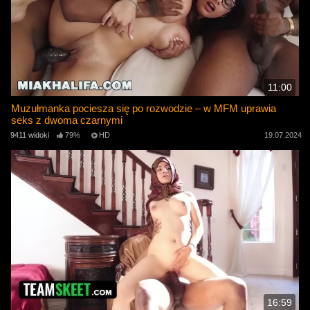
11:00
Muzułmanka pociesza się po rozwodzie – w MFM uprawia
seks z dwoma czarnymi
9411 widoki
79%
HD
19.07.2024
16:59