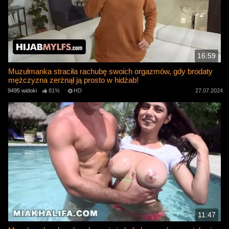
16:59
Muzułmanka straciła rachubę swoich orgazmów, gdy brodaty
mężczyzna zerżnął ją prosto w hidżab!
9495 widoki
81%
HD
27.07.2024
11:47