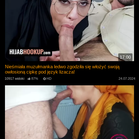
17:00
Nieśmiała muzułmanka ledwo zgodziła się włożyć swoją
owłosioną cipkę pod język lizacza!
10917 widoki
87%
HD
24.07.2024