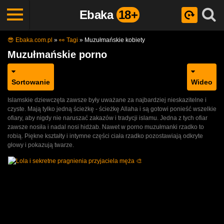
Ebaka
18+
😎 Ebaka.com.pl
»
👀 Tagi
»
Muzułmańskie kobiety
Muzułmańskie porno
Sortowanie
Wideo
Islamskie dziewczęta zawsze były uważane za najbardziej nieskazitelne i
czyste. Mają tylko jedną ścieżkę - ścieżkę Allaha i są gotowi ponieść wszelkie
ofiary, aby nigdy nie naruszać zakazów i tradycji islamu. Jedna z tych ofiar
zawsze nosiła i nadal nosi hidżab. Nawet w porno muzułmanki rzadko to
robią. Piękne kształty i intymne części ciała rzadko pozostawiają odkryte
głowy i pokazują twarze.