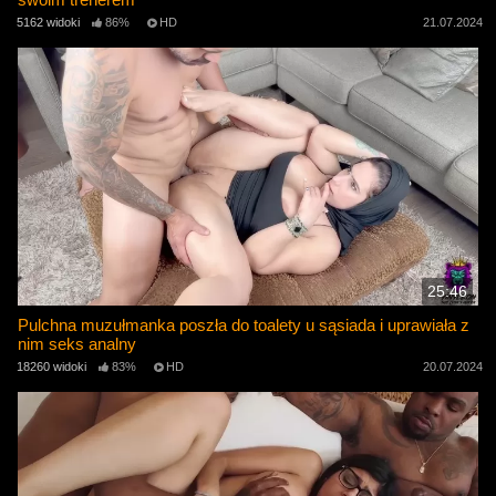
5162 widoki
86%
HD
21.07.2024
25:46
Pulchna muzułmanka poszła do toalety u sąsiada i uprawiała z
nim seks analny
18260 widoki
83%
HD
20.07.2024