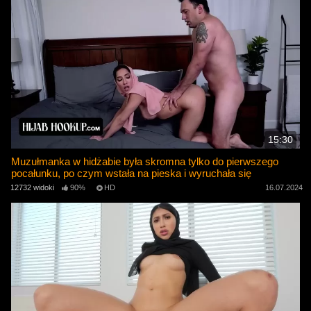
15:30
Muzułmanka w hidżabie była skromna tylko do pierwszego
pocałunku, po czym wstała na pieska i wyruchała się
12732 widoki
90%
HD
16.07.2024