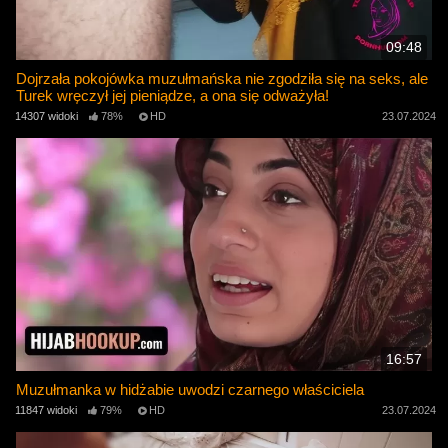
09:48
Dojrzała pokojówka muzułmańska nie zgodziła się na seks, ale
Turek wręczył jej pieniądze, a ona się odważyła!
14307 widoki
78%
HD
23.07.2024
16:57
Muzułmanka w hidżabie uwodzi czarnego właściciela
11847 widoki
79%
HD
23.07.2024