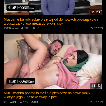
15:23
Muzułmanka robi sobie przerwę od domowych obowiązków i
wpuszcza kutasa męża do swojej cipki
13868 widoki
83%
HD
22.07.2024
14:15
Muzułmanka poprosiła męża o pieniądze na nowe majtki -
włożyła jego kutasa w swoją cipkę
9810 widoki
79%
HD
22.07.2024