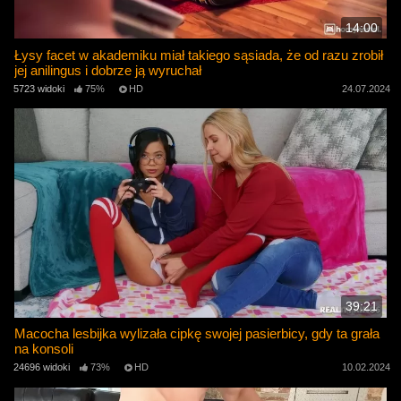
14:00
Łysy facet w akademiku miał takiego sąsiada, że ​​od razu zrobił
jej anilingus i dobrze ją wyruchał
5723 widoki
75%
HD
24.07.2024
39:21
Macocha lesbijka wylizała cipkę swojej pasierbicy, gdy ta grała
na konsoli
24696 widoki
73%
HD
10.02.2024