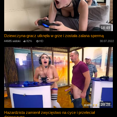
18:49
Dziewczyna-gracz utknęła w grze i została zalana spermą
44685 widoki
82%
HD
30.07.2022
29:28
Hazardzista zamienił zwycięstwo na cyce i przeleciał
dziewczynę