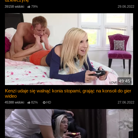
39158 widoki
79%
29.06.2022
49:45
Kenzi udaje się walnąć konia stopami, grając na konsoli do gier
wideo
45388 widoki
82%
HD
27.06.2022