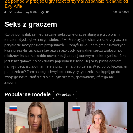
Za pomoc w przejściu gry facet otrzymał wspaniałe ruchanie od
Evy Alfie
41725 widoki
88%
HD
20.04.2021
Seks z graczem
Kto by pomyślał, że niegrzeczne, seksowne gracze staną się ulubionym
tematem dyskusji w nowym stuleciu! Możesz być pewien, że seks z graczem
przyniesie nowy poziom przyjemności. Pomyśl tylko - namiętna dziewczyna,
która przeżyła już wszystkie bitwy i przygody wirtualnej rzeczywistości, po
mistrzowsku radząc sobie nawet z najbardziej surowymi i okrutnymi szefami,
jest teraz gotowa na seksualny pojedynek z Tobą. Jej oczy płoną ogniem
namiętności, a ciało marnieje z pragnienia pieprzenia. Więc po co każesz tej
pani czekać? Zamiast tego chwyć ten soczysty tyłeczek i zaciągnij go do
swojego łóżka, stań się dla niej tym szefem, spotkaniem, którego nie
zapomni.
Popularne modele
Odśwież