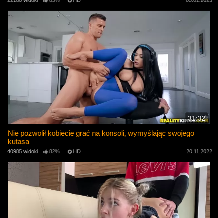
22180 widoki
83%
HD
05.01.2023
31:32
Nie pozwolił kobiecie grać na konsoli, wymyślając swojego
kutasa
40985 widoki
82%
HD
20.11.2022