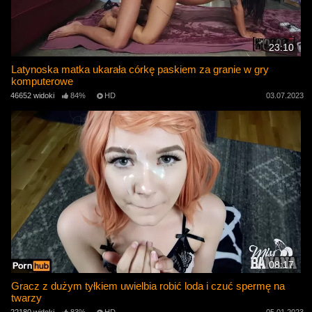
23:10
Latynoska matka ukarała córkę paskiem za granie w gry
komputerowe
46652 widoki
84%
HD
03.07.2023
08:17
Gracz z dużym tyłkiem uwielbia robić loda i czuć spermę na
twarzy