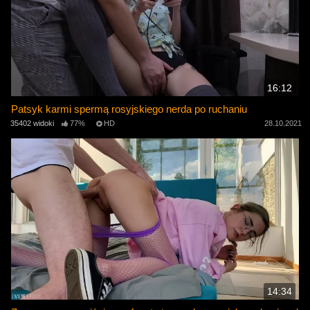
16:12
Patsyk karmi spermą rosyjskiego nerda po ruchaniu
35402 widoki
77%
HD
28.10.2021
14:34