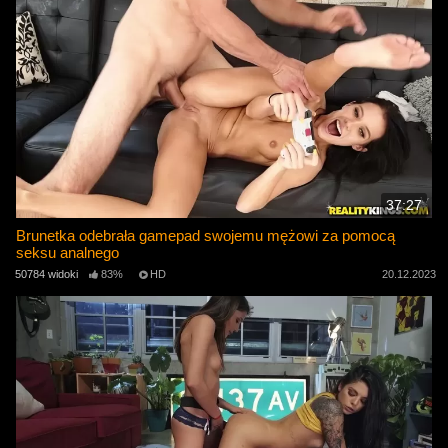
37:27
Brunetka odebrała gamepad swojemu mężowi za pomocą
seksu analnego
50784 widoki
83%
HD
20.12.2023