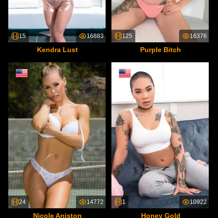
15
16883
125
16376
Kendra Lust
Purple Bitch
24
14772
1
10922
Nicole Aniston
Honey Gold