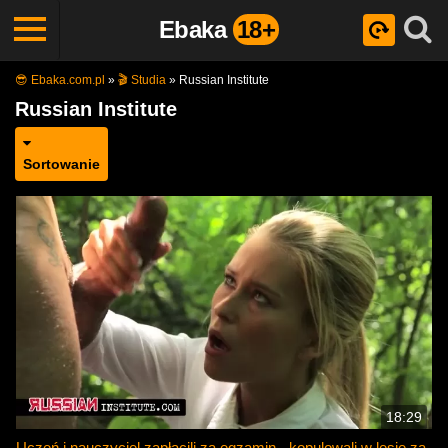
Ebaka
18+
😎 Ebaka.com.pl
»
🎬 Studia
»
Russian Institute
Russian Institute
Sortowanie
18:29
Uczeń i nauczyciel zapłacili za egzamin - kopulowali w lesie za