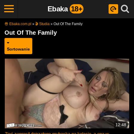
Ebaka
18+
😎 Ebaka.com.pl
»
🎬 Studia
»
Out Of The Family
Out Of The Family
Sortowanie
12:48
Zięć zaprosił dojrzałego grubaska na kolację, a ona w