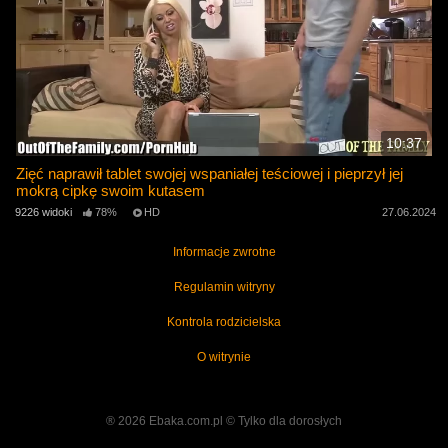
10:37
Zięć naprawił tablet swojej wspaniałej teściowej i pieprzył jej
mokrą cipkę swoim kutasem
9226 widoki
78%
HD
27.06.2024
Informacje zwrotne
Regulamin witryny
Kontrola rodzicielska
O witrynie
® 2026 Ebaka.com.pl ©️ Tylko dla dorosłych