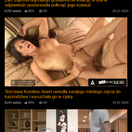
odpowiedzi postanowiła połknąć jego kutasa!
6158 widoki
86%
HD
25.07.2024
12:45
Teściowa Koralina Jewel uwiodła swojego młodego zięcia do
kazirodztwa i wyruchała go w cipkę
9144 widoki
89%
HD
15.07.2024