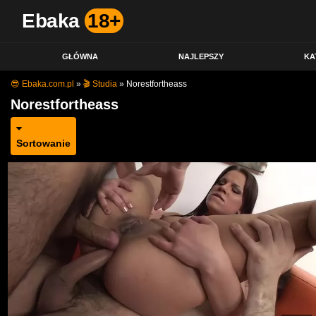
Ebaka
18+
GŁÓWNA
NAJLEPSZY
KA
😎 Ebaka.com.pl
»
🎬 Studia
»
Norestfortheass
Norestfortheass
Sortowanie