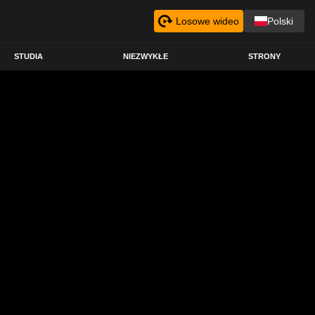
Losowe wideo
Polski
STUDIA
NIEZWYKŁE
STRONY