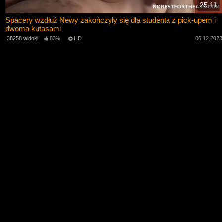
25:11
Spacery wzdłuż Newy zakończyły się dla studenta z pick-upem i
dwoma kutasami
38258 widoki
83%
HD
06.12.202