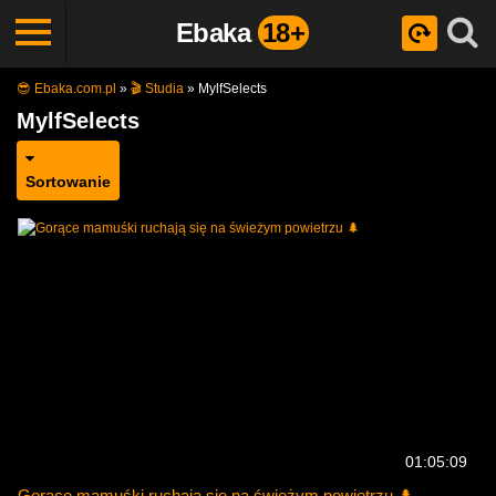
Ebaka
18+
😎 Ebaka.com.pl
»
🎬 Studia
»
MylfSelects
MylfSelects
Sortowanie
01:05:09
Gorące mamuśki ruchają się na świeżym powietrzu 🌲