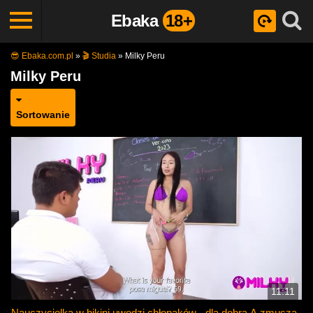
Ebaka
18+
😎 Ebaka.com.pl
»
🎬 Studia
»
Milky Peru
Milky Peru
Sortowanie
11:11
Nauczycielka w bikini uwodzi chłopaków - dla dobra A zmusza