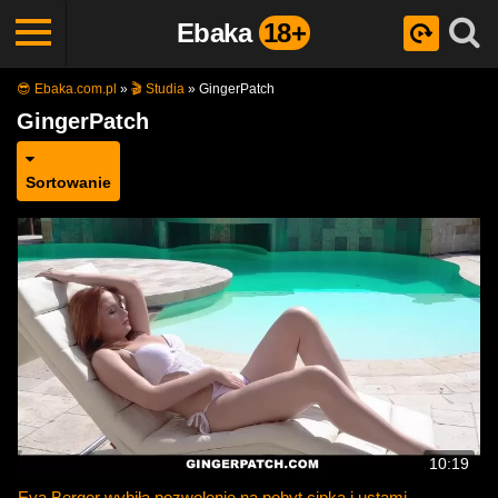
Ebaka
18+
😎 Ebaka.com.pl
»
🎬 Studia
»
GingerPatch
GingerPatch
Sortowanie
10:19
Eva Berger wybiła pozwolenie na pobyt cipką i ustami