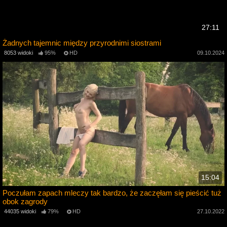
27:11
Żadnych tajemnic między przyrodnimi siostrami
4
8053 widoki
95%
HD
09.10.2024
15:04
Poczułam zapach mleczy tak bardzo, że zaczęłam się pieścić tuż
obok zagrody
3
44035 widoki
79%
HD
27.10.2022