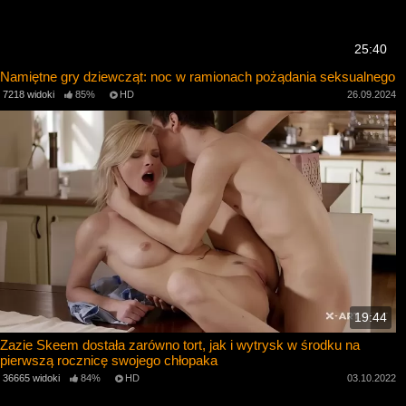
25:40
Namiętne gry dziewcząt: noc w ramionach pożądania seksualnego
7218 widoki
85%
HD
26.09.2024
19:44
Zazie Skeem dostała zarówno tort, jak i wytrysk w środku na
pierwszą rocznicę swojego chłopaka
36665 widoki
84%
HD
03.10.2022