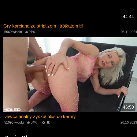
44:44
Gry karciane ze striptizem i trójkątem 🃏
5569 widoki
91%
03.11.202
46:59
Dawca analny zyskał plus do karmy
51096 widoki
84%
HD
20.10.202