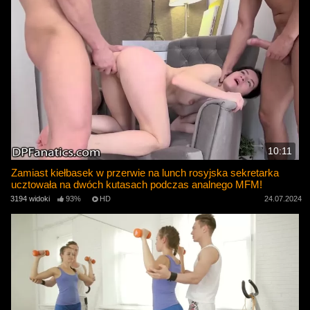
10:11
Zamiast kiełbasek w przerwie na lunch rosyjska sekretarka
ucztowała na dwóch kutasach podczas analnego MFM!
3194 widoki
93%
HD
24.07.2024