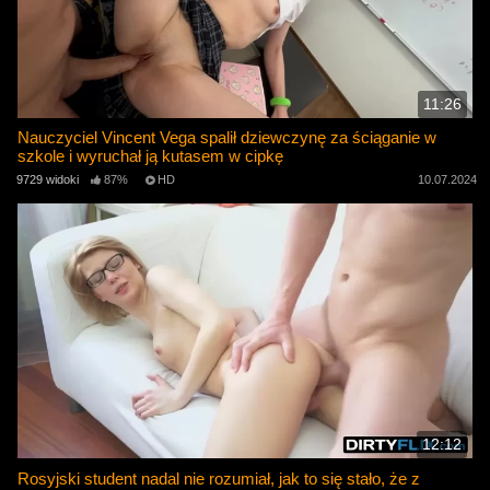
11:26
Nauczyciel Vincent Vega spalił dziewczynę za ściąganie w
szkole i wyruchał ją kutasem w cipkę
9729 widoki
87%
HD
10.07.2024
12:12
Rosyjski student nadal nie rozumiał, jak to się stało, że z