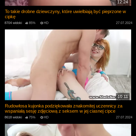
12:24
To takie drobne dziewczyny, które uwielbiają być pieprzone w
cipkę
8704 widoki
85%
HD
27.07.2024
10:11
Rudowłosa kujonka podziękowała znakomitej uczennicy za
wspaniałą sesję zdjęciową z seksem w jej ciasnej cipce
8618 widoki
75%
HD
27.07.2024