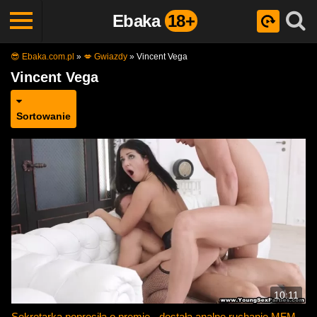
Ebaka
18+
😎 Ebaka.com.pl
»
💋 Gwiazdy
»
Vincent Vega
Vincent Vega
Sortowanie
10:11
Sekretarka poprosiła o premię - dostała analne ruchanie MFM