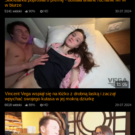
w biurze
5141 widoki
90%
HD
30.07.2024
11:05
Vincent Vega wspiął się na łóżko z drobną laską i zaczął
wpychać swojego kutasa w jej mokrą dziurkę
6618 widoki
88%
HD
29.07.2024