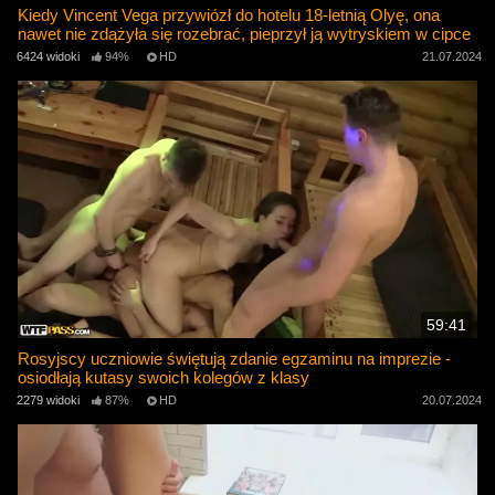
Kiedy Vincent Vega przywiózł do hotelu 18-letnią Olyę, ona
nawet nie zdążyła się rozebrać, pieprzył ją wytryskiem w cipce
6424 widoki
94%
HD
21.07.2024
59:41
Rosyjscy uczniowie świętują zdanie egzaminu na imprezie -
osiodłają kutasy swoich kolegów z klasy
2279 widoki
87%
HD
20.07.2024