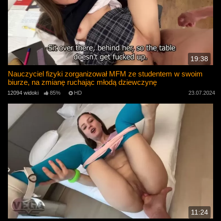
19:38
Nauczyciel fizyki zorganizował MFM ze studentem w swoim
biurze, na zmianę ruchając młodą dziewczynę
12094 widoki
85%
HD
23.07.2024
11:24