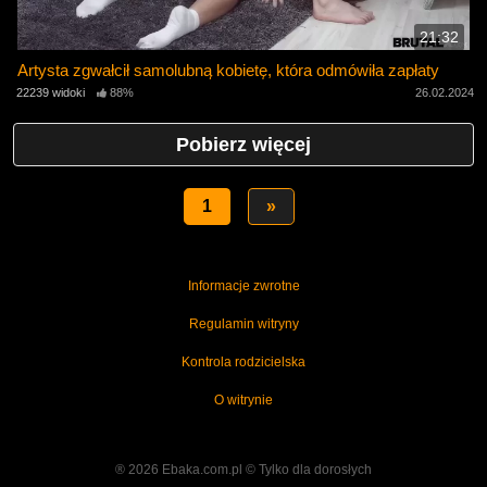
21:32
Artysta zgwałcił samolubną kobietę, która odmówiła zapłaty
22239 widoki
88%
26.02.2024
Pobierz więcej
1
»
Informacje zwrotne
Regulamin witryny
Kontrola rodzicielska
O witrynie
® 2026 Ebaka.com.pl ©️ Tylko dla dorosłych