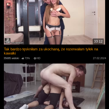
33:12
Tak bardzo tęskniłam za ukochaną, że rozerwałam tyłek na
kawałki
35685 widoki
73%
HD
27.02.2024