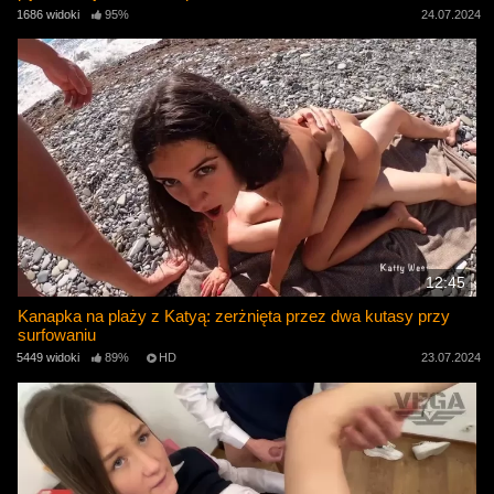
1686 widoki
95%
24.07.2024
12:45
Kanapka na plaży z Katyą: zerżnięta przez dwa kutasy przy
surfowaniu
5449 widoki
89%
HD
23.07.2024