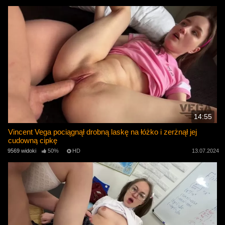
14:55
Vincent Vega pociągnął drobną laskę na łóżko i zerżnął jej
cudowną cipkę
9569 widoki
50%
HD
13.07.2024