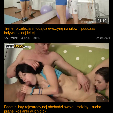
21:10
Trener przeleciał młodą dziewczynę na siłowni podczas
indywidualnej lekcji
8271 widoki
87%
HD
24.07.2024
35:23
Facet z listy rejestracyjnej obchodzi swoje urodziny - rucha
pijane Rosjanki w ich cipki