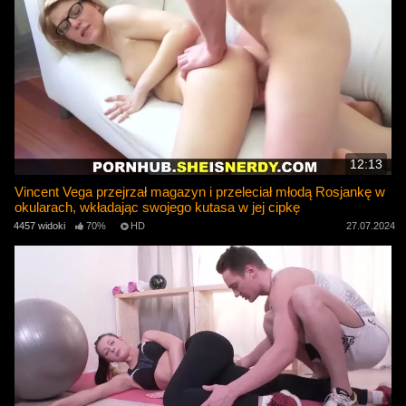
12:13
Vincent Vega przejrzał magazyn i przeleciał młodą Rosjankę w
okularach, wkładając swojego kutasa w jej cipkę
4457 widoki
70%
HD
27.07.2024