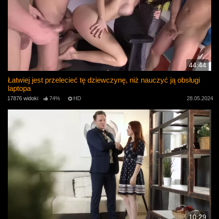
44:44
Łatwiej jest przelecieć tę dziewczynę, niż nauczyć ją obsługi
laptopa
17876 widoki
74%
HD
28.05.2024
10:29