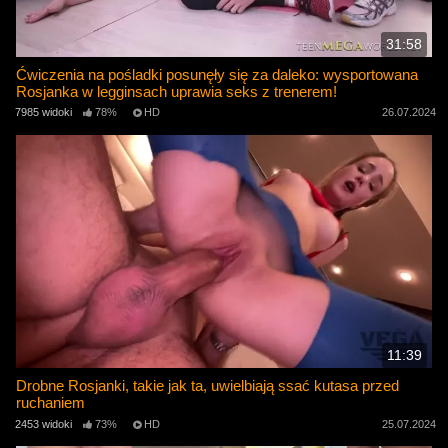
31:58
Ćwiczenia na pośladki posunęły się za daleko: wysportowana
Rosjanka w legginsach uprawia seks z trenerem!
7985 widoki
78%
HD
26.07.2024
11:39
Drobne Rosjanki, takie jak ta, uwielbiają ssać kutasa przed
ruchaniem
2453 widoki
73%
HD
25.07.2024