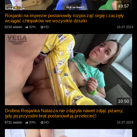
49:57
Rosjanki na imprezie postanowiły rozpocząć orgię i zaczęły
wciągać chłopaków we wszystkie dziurki
6216 widoki
92%
HD
16.07.2024
10:50
Drobna Rosjanka Natasza nie zdążyła nawet zdjąć piżamy,
gdy jej przyrodni brat postanowił ją przelecieć!
9731 widoki
93%
HD
16.07.2024