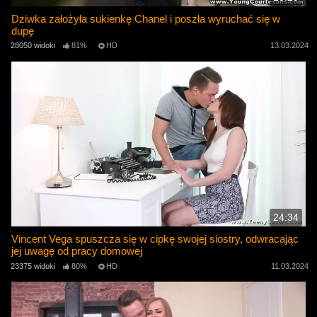
Dziwka założyła sukienkę Chanel i poszła wyruchać się w
dupę
28050 widoki
81%
HD
13.03.2024
24:34
Vincent Vega spuszcza się w cipkę swojej siostry, odwracając
jej uwagę od pracy domowej
23375 widoki
80%
HD
11.03.2024