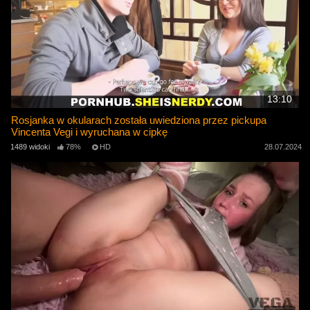
13:10
Rosjanka w okularach została uwiedziona przez pickupa
Vincenta Vegi i wyruchana w cipkę
1489 widoki
78%
HD
28.07.2024