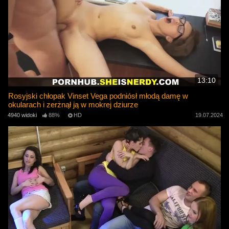
13:10
Rosyjski chłopak Vinset Vega podniósł młodą damę w
okularach i zerżnął ją w mokrej dziurze
4940 widoki
88%
HD
19.07.2024