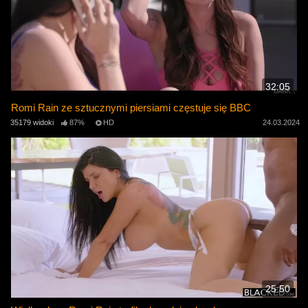
32:05
Romi Rain ze sztucznymi piersiami częstuje się BBC
35179 widoki
87%
HD
24.03.2024
25:50