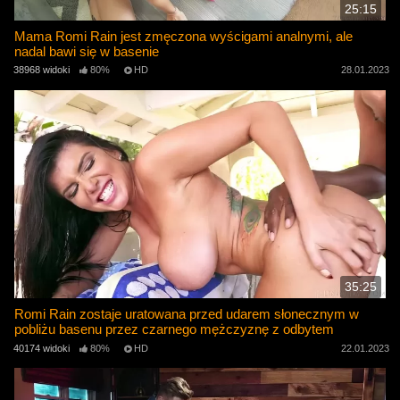
25:15
Mama Romi Rain jest zmęczona wyścigami analnymi, ale
nadal bawi się w basenie
38968 widoki
80%
HD
28.01.2023
35:25
Romi Rain zostaje uratowana przed udarem słonecznym w
pobliżu basenu przez czarnego mężczyznę z odbytem
40174 widoki
80%
HD
22.01.2023