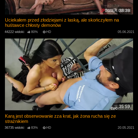
38:39
Uciekałem przed złodziejami z laską, ale skończyłem na
huśtawce chłosty demonów
44222 widoki
80%
HD
05.06.2021
35:59
Karą jest obserwowanie zza krat, jak żona rucha się ze
strażnikiem
36735 widoki
83%
HD
20.05.2021