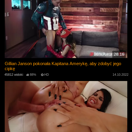
28:16
Gillian Janson pokonała Kapitana Amerykę, aby zdobyć jego
cipkę
45812 widoki
88%
HD
14.10.2022