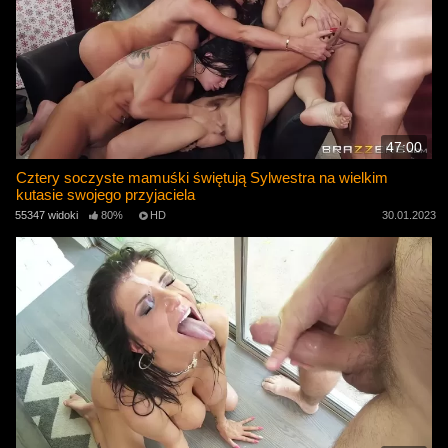
47:00
Cztery soczyste mamuśki świętują Sylwestra na wielkim
kutasie swojego przyjaciela
55347 widoki
80%
HD
30.01.2023