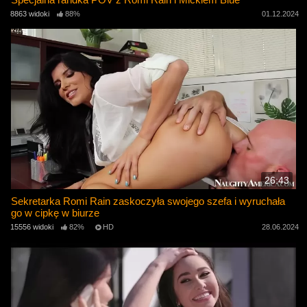
8863 widoki
88%
01.12.2024
26:43
Sekretarka Romi Rain zaskoczyła swojego szefa i wyruchała
go w cipkę w biurze
15556 widoki
82%
HD
28.06.2024