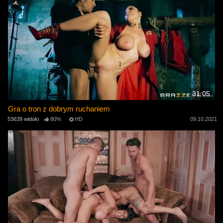
31:05
Gra o tron ​​z dobrym ruchaniem
53639 widoki
80%
HD
09.10.2021