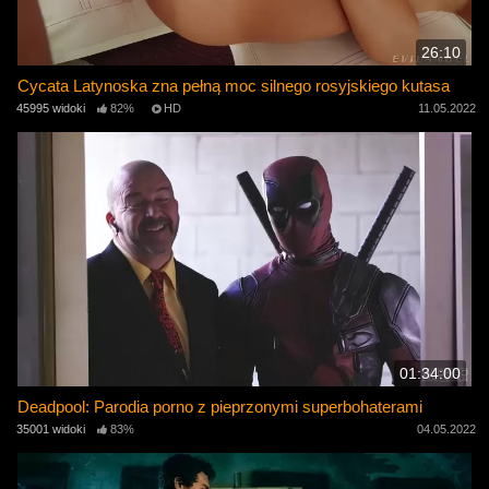
26:10
Cycata Latynoska zna pełną moc silnego rosyjskiego kutasa
45995 widoki
82%
HD
11.05.2022
01:34:00
Deadpool: Parodia porno z pieprzonymi superbohaterami
35001 widoki
83%
04.05.2022