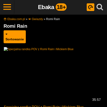
Ebaka
18+
😎 Ebaka.com.pl
»
💋 Gwiazdy
»
Romi Rain
Romi Rain
Sortowanie
35:57
Specjalna randka POV z Romi Rain i Mickiem Blue