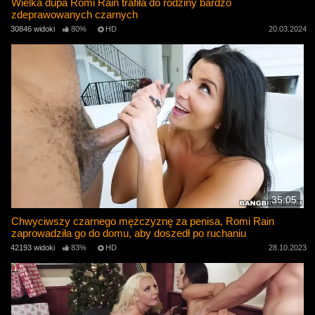
Wielka dupa Romi Rain trafiła do rodziny bardzo
zdeprawowanych czarnych
30846 widoki
80%
HD
20.03.2024
35:05
Chwyciwszy czarnego mężczyznę za penisa, Romi Rain
zaprowadziła go do domu, aby doszedł po ruchaniu
42193 widoki
83%
HD
28.10.2023