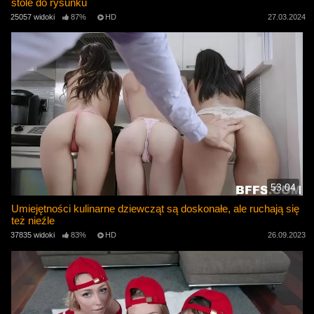
stole do rysunku
25057 widoki
87%
HD
27.03.2024
53:04
Umiejętności kulinarne dziewcząt są doskonałe, ale ruchają się
też nieźle
37835 widoki
83%
HD
26.09.2023