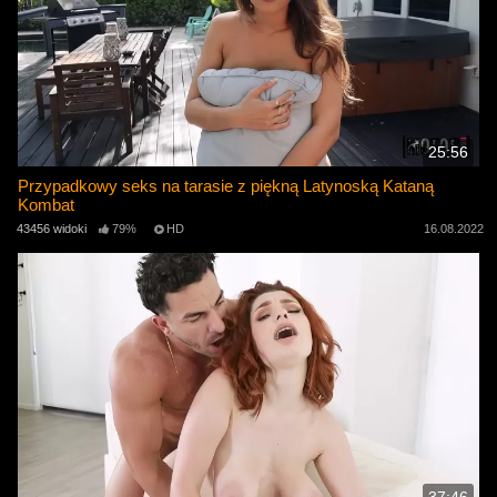
25:56
Przypadkowy seks na tarasie z piękną Latynoską Kataną
Kombat
43456 widoki
79%
HD
16.08.2022