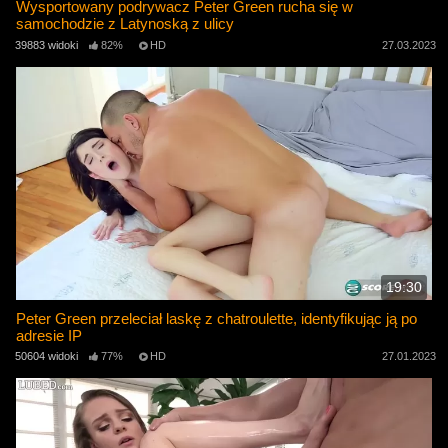
Wysportowany podrywacz Peter Green rucha się w
samochodzie z Latynoską z ulicy
39883 widoki
82%
HD
27.03.2023
19:30
Peter Green przeleciał laskę z chatroulette, identyfikując ją po
adresie IP
50604 widoki
77%
HD
27.01.2023