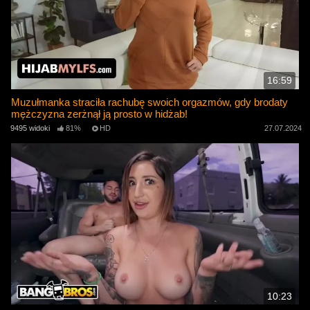
16:59
Muzułmanka straciła rachubę swoich orgazmów, gdy brodaty
mężczyzna zerżnął ją prosto w hidżab!
9495 widoki
81%
HD
27.07.2024
10:23