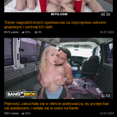
48:30
Trener nagrodził trzech sportowców za zwycięstwo seksem
grupowym i zerżnął ich cipki
8875 widoki
83%
HD
15.07.2024
11:53
Piękność zakochała się w ofercie podrywacza, by przejechać
się autobusem, i wdała się w ostre ruchanie
3957 widoki
80%
13.07.2024