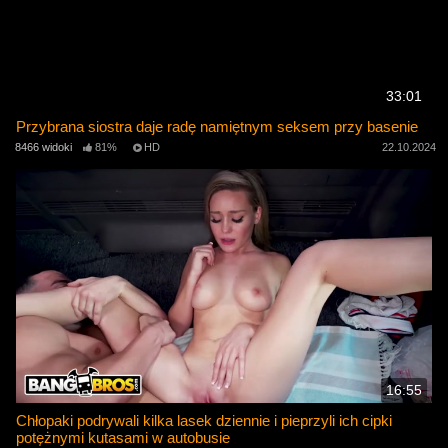
33:01
Przybrana siostra daje radę namiętnym seksem przy basenie
8466 widoki
81%
HD
22.10.2024
16:55
Chłopaki podrywali kilka lasek dziennie i pieprzyli ich cipki
potężnymi kutasami w autobusie