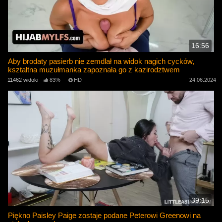
16:56
Aby brodaty pasierb nie zemdlał na widok nagich cycków,
kształtna muzułmanka zapoznała go z kazirodztwem
11462 widoki
83%
HD
24.06.2024
39:15
Piękno Paisley Paige zostaje podane Peterowi Greenowi na