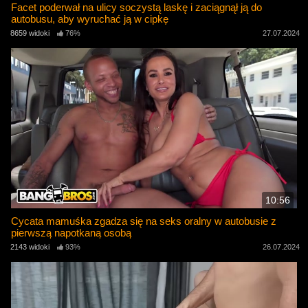
Facet poderwał na ulicy soczystą laskę i zaciągnął ją do
autobusu, aby wyruchać ją w cipkę
8659 widoki
76%
27.07.2024
10:56
Cycata mamuśka zgadza się na seks oralny w autobusie z
pierwszą napotkaną osobą
2143 widoki
93%
26.07.2024