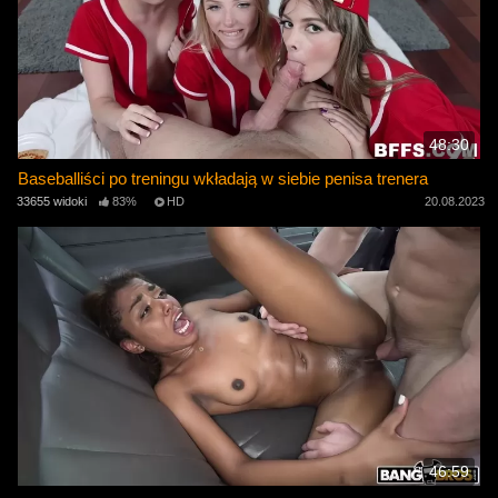
48:30
Baseballiści po treningu wkładają w siebie penisa trenera
33655 widoki
83%
HD
20.08.2023
46:59