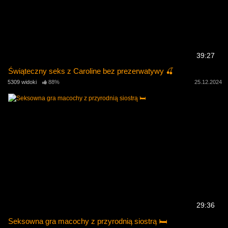
39:27
Świąteczny seks z Caroline bez prezerwatywy 🍒
5309 widoki
88%
25.12.2024
29:36
Seksowna gra macochy z przyrodnią siostrą 🛏️