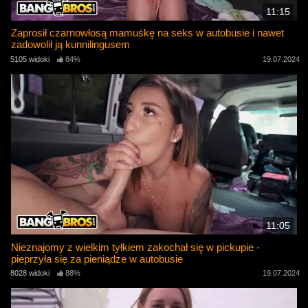
11:15
Zaprosił czarnowłosą mamuśkę na seks w autobusie i nawet
zadowolił ją kunnilingusem
5105 widoki
84%
19.07.2024
11:05
Nieznajomy z wielkim tyłkiem zakochał się w pickupie -
pieprzyła się za pieniądze w autobusie
8028 widoki
88%
19.07.2024