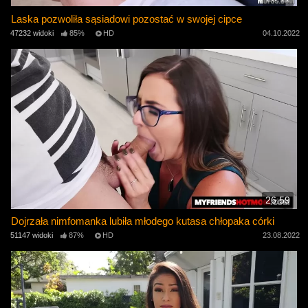
Laska pozwoliła sąsiadowi pozostać w swojej cipce
47232 widoki
85%
HD
04.10.2022
26:59
Dojrzała nimfomanka lubiła młodego kutasa chłopaka córki
51147 widoki
87%
HD
23.08.2022