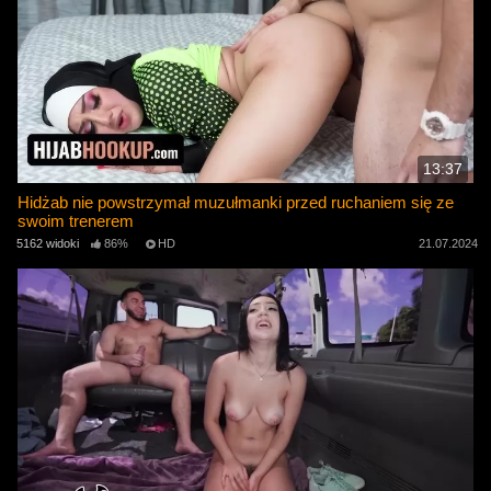
13:37
Hidżab nie powstrzymał muzułmanki przed ruchaniem się ze
swoim trenerem
5162 widoki
86%
HD
21.07.2024