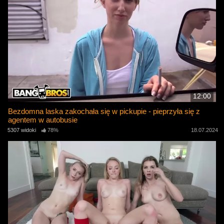
12:00
Bezdomna laska zakochała się w pickupie - pieprzyła się z
agentem w autobusie
5307 widoki
78%
18.07.2024