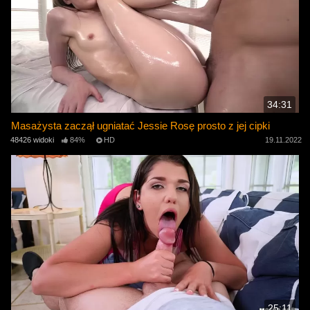
34:31
Masażysta zaczął ugniatać Jessie Rosę prosto z jej cipki
48426 widoki
84%
HD
19.11.2022
25:11