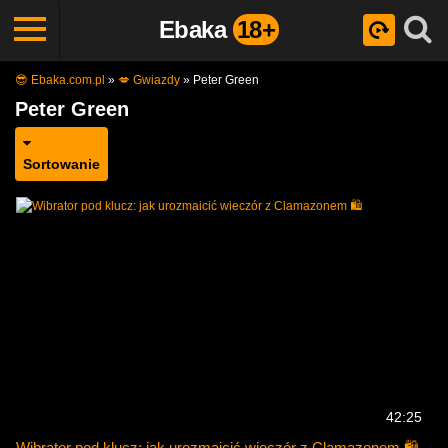
Ebaka
18+
😎 Ebaka.com.pl
»
💋 Gwiazdy
»
Peter Green
Peter Green
Sortowanie
42:25
Wibrator pod klucz: jak urozmaicić wieczór z Clamazonem 🛍️