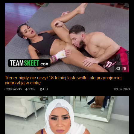
33:26
Trener nigdy nie uczył 18-letniej laski walki, ale przynajmniej
pieprzył ją w cipkę
6238 widoki
93%
HD
03.07.2024