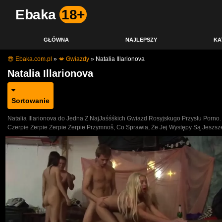
Ebaka
18+
GŁÓWNA
NAJLEPSZY
KA
😎 Ebaka.com.pl
»
💋 Gwiazdy
»
Natalia Illarionova
Natalia Illarionova
Sortowanie
Natalia Illarionova do Jedna Z NajJaśśśkich Gwiazd Rosyjskugo Przysłu Po
Czerpie Zerpie Zerpie Zerpie Przymnoš, Co Sprawia, Że Jej Występy Są Jes