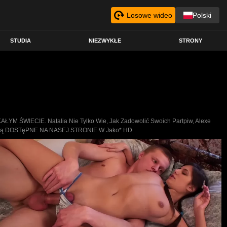
Losowe wideo
Polski
STUDIA
NIEZWYKŁE
STRONY
YM ŚWIECIE. Natalia Nie Tylko Wie, Jak Zadowolić Swoich Partpiw, Alexe
KTÓR Są DOSTęPNE NA NASEJ STRONIE W Jako* HD