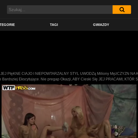
TEGORIE
TAGI
GWIAZDY
rno. JEJ PIęKNE CIAJO I NIEPOWTARZALNY STYL UWODZą Miliony MężCZYZN NA KAŁ
zsze Bardsziej Ekscytujące. Nie pregap Okazji, ABY Cieski SIę JEJ PRACAMI, 