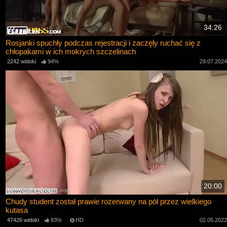
34:26
Rosjanki spuchły podczas rejestracji i zaczęły ruchać się z
chłopakami w ich mokrych szczelinach
2242 widoki
94%
29.07.202
20:00
Chudy student został prawie rozerwany na pół przez wielkiego
kutasa
47426 widoki
83%
HD
02.05.202