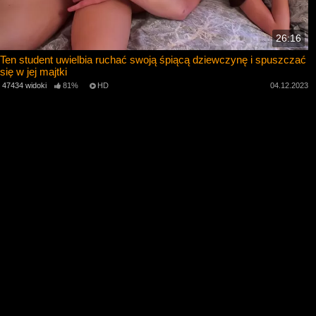
26:16
Ten student uwielbia ruchać swoją śpiącą dziewczynę i spuszczać
się w jej majtki
47434 widoki
81%
HD
04.12.2023