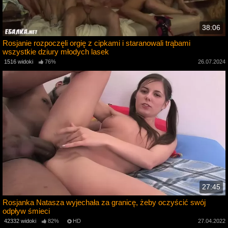
38:06
Rosjanie rozpoczęli orgię z cipkami i staranowali trąbami
wszystkie dziury młodych lasek
4
1516 widoki
76%
26.07.2024
27:45
Rosjanka Natasza wyjechała za granicę, żeby oczyścić swój
odpływ śmieci
2
42332 widoki
82%
HD
27.04.2022