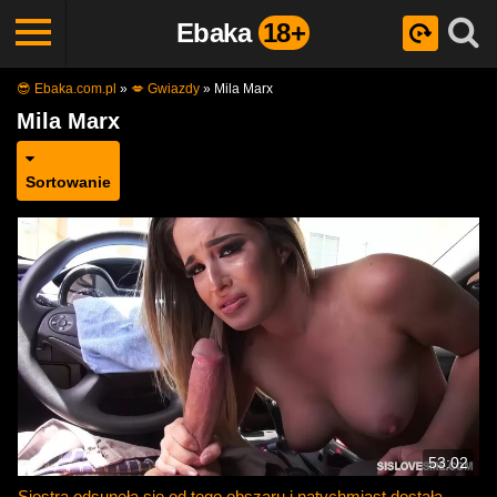
Ebaka
18+
😎 Ebaka.com.pl
»
💋 Gwiazdy
»
Mila Marx
Mila Marx
Sortowanie
53:02
Siostra odsunęła się od tego obszaru i natychmiast dostała