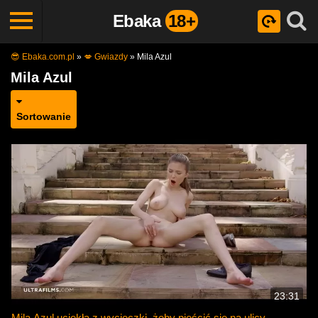
Ebaka
18+
😎 Ebaka.com.pl
»
💋 Gwiazdy
»
Mila Azul
Mila Azul
Sortowanie
23:31
Mila Azul uciekła z wycieczki, żeby pieścić się na ulicy