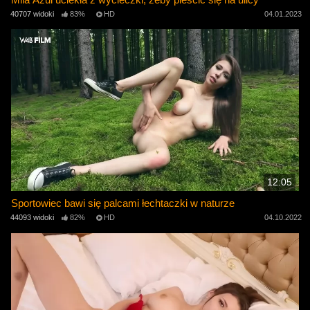
40707 widoki
83%
HD
04.01.2023
12:05
Sportowiec bawi się palcami łechtaczki w naturze
44093 widoki
82%
HD
04.10.2022