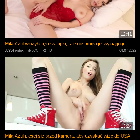
12:41
Mila Azul włożyła ręce w cipkę, ale nie mogła jej wyciągnąć
35934 widoki
86%
HD
08.07.2022
13:24
Mila Azul pieści się przed kamerą, aby uzyskać wizę do USA