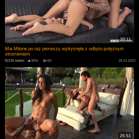
20:11
Mia Milone po raz pierwszy wytrysnęła z odbytu potężnym
strumieniem
50135 widoki
85%
HD
29.12.2023
26:51