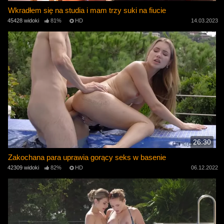
Wkradłem się na studia i mam trzy suki na fiucie
45428 widoki
81%
HD
14.03.2023
26:30
Zakochana para uprawia gorący seks w basenie
42309 widoki
82%
HD
06.12.2022