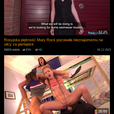
32:25
Rosyjska piękność Mary Rock pozowała nieznajomemu na
ulicy za pieniądze
28659 widoki
83%
HD
06.12.2023
36:01