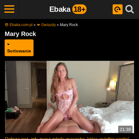
Ebaka
18+
😎 Ebaka.com.pl
»
💋 Gwiazdy
»
Mary Rock
Mary Rock
Sortowanie
21:38
Dobrze jest, gdy masz młodą macochę, która uwielbia siadać