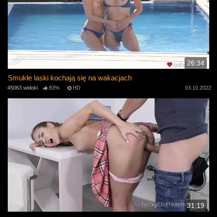
26:34
Smukłe laski kochają się na wakacjach
45063 widoki
83%
HD
03.10.2022
31:19