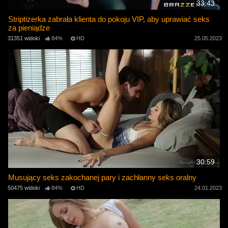
33:43
Striptizerka zabrała klienta do pokoju VIP, aby uprawiać seks
za pieniądze
31351 widoki
84%
HD
25.05.2023
30:59
Musujący seks zakochanej pary i zachłanny seks oralny
50475 widoki
84%
HD
24.01.2023