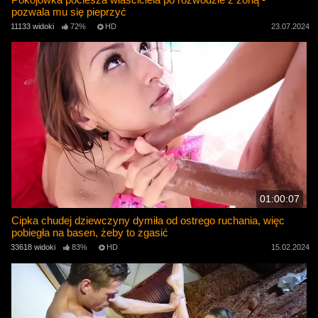
pozwala mu się pieprzyć
11133 widoki
72%
HD
23.07.2024
01:00:07
Cipka chudej dziewczyny dymiła od ostrego ruchania, więc
pobiegła na basen, żeby to zgasić
33618 widoki
83%
HD
15.02.2024