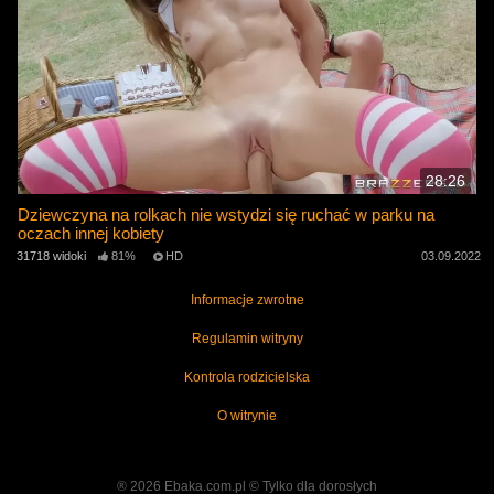
28:26
Dziewczyna na rolkach nie wstydzi się ruchać w parku na
oczach innej kobiety
31718 widoki
81%
HD
03.09.2022
Informacje zwrotne
Regulamin witryny
Kontrola rodzicielska
O witrynie
® 2026 Ebaka.com.pl ©️ Tylko dla dorosłych