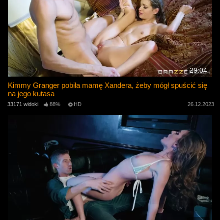
29:04
Kimmy Granger pobiła mamę Xandera, żeby mógł spuścić się
na jego kutasa
33171 widoki
88%
HD
26.12.2023