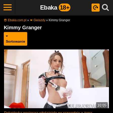
Ebaka
18+
😎 Ebaka.com.pl
»
💋 Gwiazdy
»
Kimmy Granger
Kimmy Granger
Sortowanie
10:05
Pokojówka pociesza właściciela po rozwodzie z żoną -