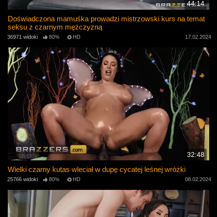
44:14
Doświadczona mamuśka prowadzi mistrzowski kurs na temat
seksu z czarnym mężczyzną
36971 widoki
80%
HD
17.02.2024
32:48
Wielki czarny kutas wleciał w dupę cycatej leśnej wróżki
25766 widoki
80%
HD
08.02.2024