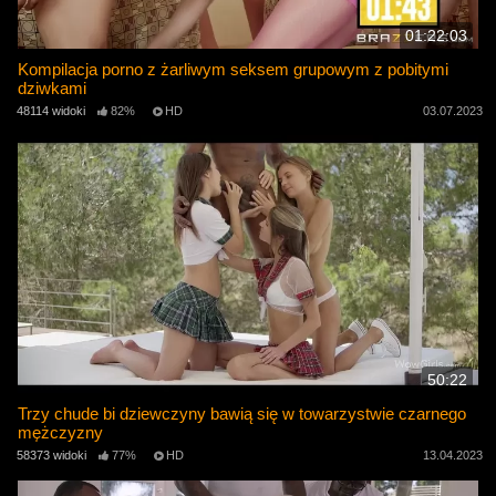
01:22:03
Kompilacja porno z żarliwym seksem grupowym z pobitymi
dziwkami
48114 widoki
82%
HD
03.07.2023
50:22
Trzy chude bi dziewczyny bawią się w towarzystwie czarnego
mężczyzny
58373 widoki
77%
HD
13.04.2023