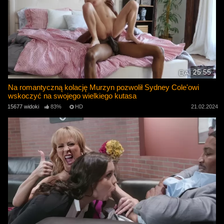
25:55
Na romantyczną kolację Murzyn pozwolił Sydney Cole'owi
wskoczyć na swojego wielkiego kutasa
15677 widoki
83%
HD
21.02.2024