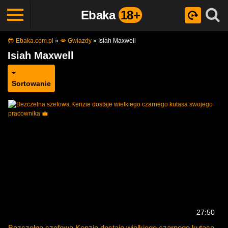
Ebaka
18+
😎 Ebaka.com.pl
»
💋 Gwiazdy
»
Isiah Maxwell
Isiah Maxwell
Sortowanie
27:50
Bezczelna szefowa Kenzie dostaje wielkiego czarnego kutasa