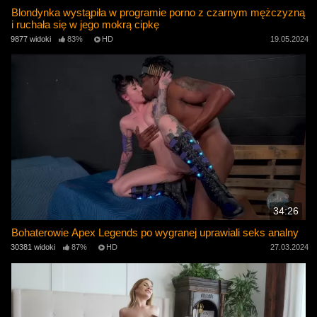
Blondynka wystąpiła w programie porno z czarnym mężczyzną
i ruchała się w jego mokrą cipkę
9877 widoki
83%
HD
19.05.2024
34:26
Bohaterowie Apex Legends po wygranej uprawiali seks analny
30381 widoki
87%
HD
27.03.2024