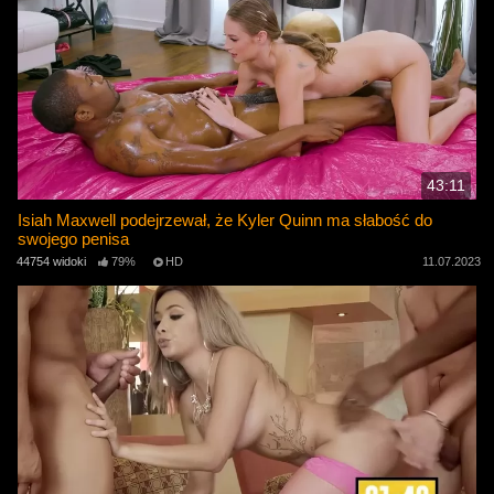
43:11
Isiah Maxwell podejrzewał, że Kyler Quinn ma słabość do
swojego penisa
44754 widoki
79%
HD
11.07.2023