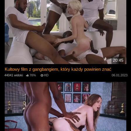
20:45
Kultowy film z gangbangiem, który każdy powinien znać
44041 widoki
76%
HD
06.01.2023