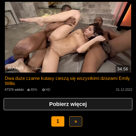
34:56
Dwa duże czarne kutasy cieszą się wszystkimi dziurami Emily
Willis
47376 widoki
85%
HD
01.12.2022
Pobierz więcej
1
»