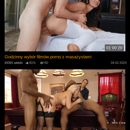
01:00:20
Godzinny wybór filmów porno z masażystami
34391 widoki
81%
HD
04.02.2024