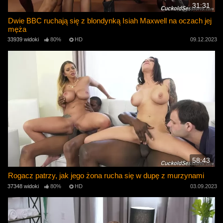
31:31
Dwie BBC ruchają się z blondynką Isiah Maxwell na oczach jej
męża
33939 widoki
80%
HD
09.12.2023
58:43
Rogacz patrzy, jak jego żona rucha się w dupę z murzynami
37348 widoki
80%
HD
03.09.2023