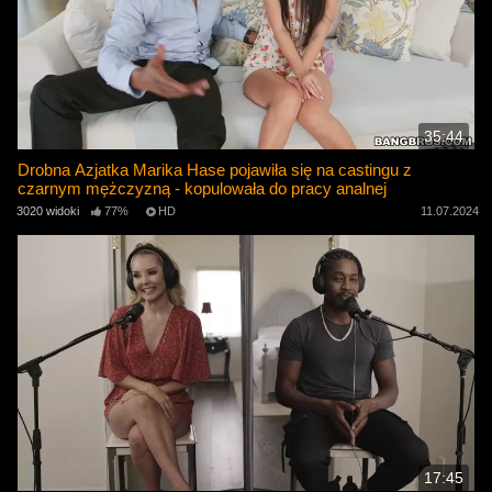
35:44
Drobna Azjatka Marika Hase pojawiła się na castingu z
czarnym mężczyzną - kopulowała do pracy analnej
3020 widoki
77%
HD
11.07.2024
17:45