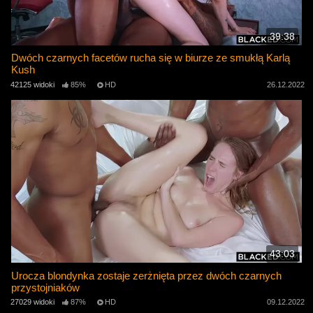
39:38
Dwóch czarnych facetów rucha się w biurze ze smukłą Karlą
Kush
42125 widoki
85%
HD
26.12.2022
43:03
Urocza blondynka zostaje zerżnięta przez dwóch czarnych
przystojniaków
27029 widoki
87%
HD
09.12.2022