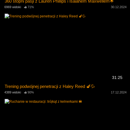
360 stopni pasji z Lauren Phillips i Isaiahem Maxwellem🌟
6969 widoki
71%
30.12.2024
31:25
Trening podwójnej penetracji z Haley Reed 🍆💦
4389 widoki
90%
17.12.2024