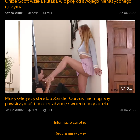
Chloe Scott wzięła kutasa w cipkę od swojego nienasyconego
ojczyma
37670 widoki
88%
HD
22.08.2022
32:24
Muzyk-fetyszysta stóp Xander Corvus nie mógł się
powstrzymać i przeleciał żonę swojego przyjaciela
57962 widoki
80%
HD
20.04.2022
Informacje zwrotne
Regulamin witryny