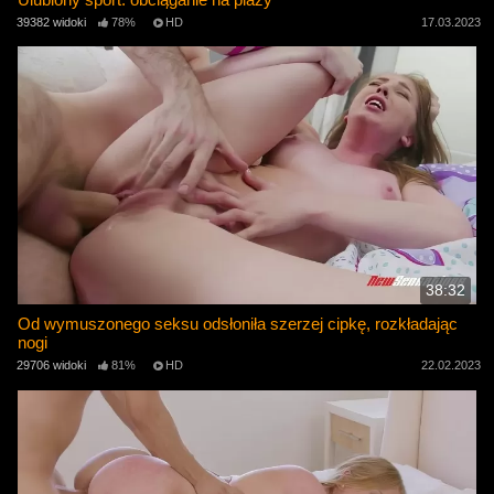
39382 widoki
78%
HD
17.03.2023
38:32
Od wymuszonego seksu odsłoniła szerzej cipkę, rozkładając
nogi
29706 widoki
81%
HD
22.02.2023