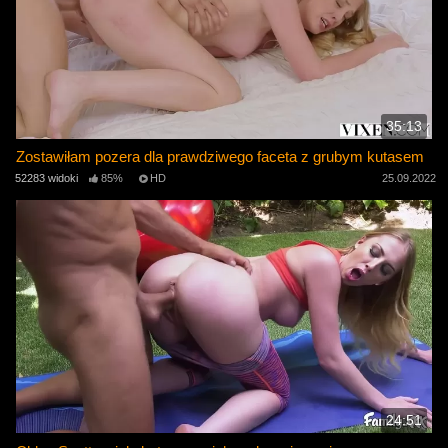
35:13
Zostawiłam pozera dla prawdziwego faceta z grubym kutasem
52283 widoki
85%
HD
25.09.2022
24:51