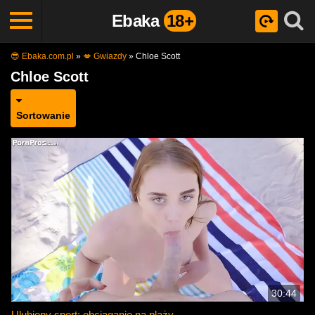
Ebaka
18+
😎 Ebaka.com.pl
»
💋 Gwiazdy
»
Chloe Scott
Chloe Scott
Sortowanie
30:44
Ulubiony sport: obciąganie na plaży