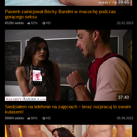
39:45
Pasierb zainicjował Becky Bandini w macochę podczas
gorącego seksu
45280 widoki
82%
HD
22.01.2023
37:40
Siedziałem na telefonie na zajęciach – teraz rozpracuj to swoim
kutasem!
36884 widoki
86%
HD
05.09.2022