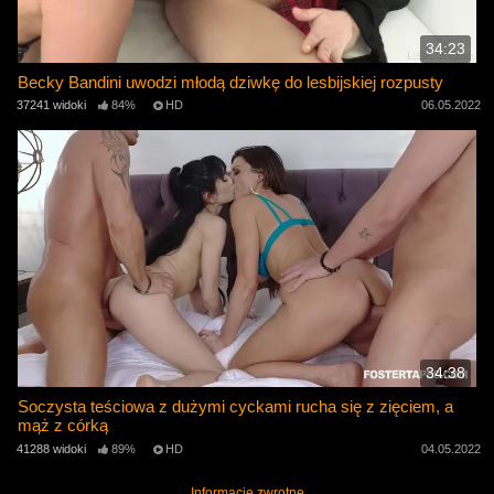
34:23
Becky Bandini uwodzi młodą dziwkę do lesbijskiej rozpusty
37241 widoki
84%
HD
06.05.2022
34:38
Soczysta teściowa z dużymi cyckami rucha się z zięciem, a
mąż z córką
41288 widoki
89%
HD
04.05.2022
Informacje zwrotne