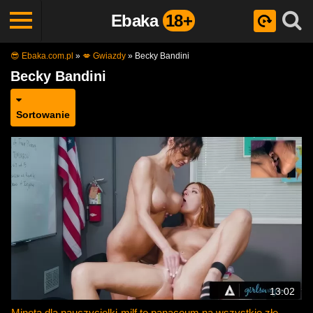
Ebaka
18+
😎 Ebaka.com.pl
»
💋 Gwiazdy
»
Becky Bandini
Becky Bandini
Sortowanie
13:02
Mineta dla nauczycielki-milf to panaceum na wszystkie złe