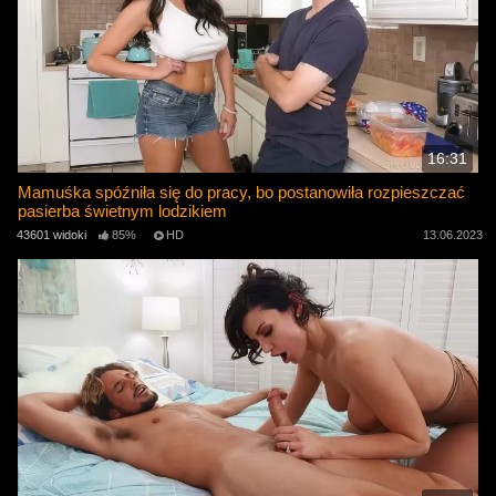
16:31
Mamuśka spóźniła się do pracy, bo postanowiła rozpieszczać
pasierba świetnym lodzikiem
43601 widoki
85%
HD
13.06.2023