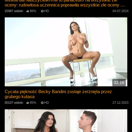
oceny: rudowłosa uczennica poprawiła wszystkie złe oceny za
jednym zamachem!
15987 widoki
86%
HD
04.07.2024
32:16
Cycata piękność Becky Bandini zostaje zerżnięta przez
grubego kutasa
30107 widoki
85%
HD
27.12.2023