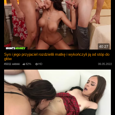
40:27
Syn i jego przyjaciel rozdzielili matkę i wykończyli ją od stóp do
głów
45011 widoki
82%
HD
06.05.2022