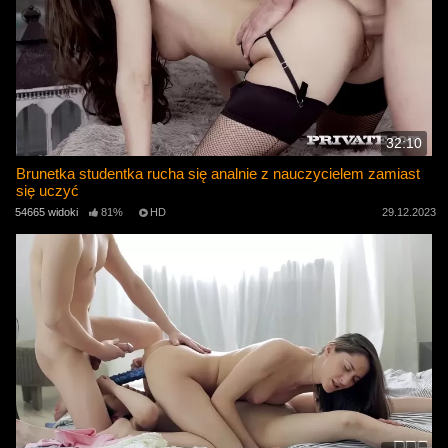
32:10
Brunetka studentka rucha się analnie z nauczycielem zamiast
się uczyć
54665 widoki
81%
HD
29.12.2023