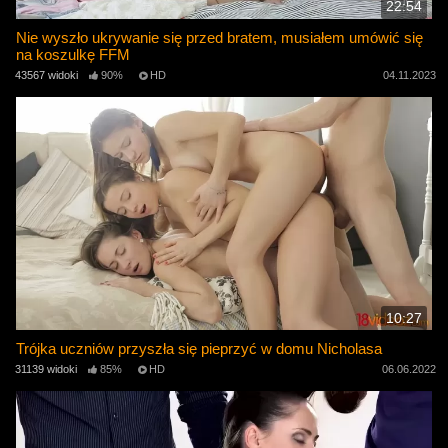
22:54
Nie wyszło ukrywanie się przed bratem, musiałem umówić się
na koszulkę FFM
43567 widoki
90%
HD
04.11.2023
10:27
Trójka uczniów przyszła się pieprzyć w domu Nicholasa
31139 widoki
85%
HD
06.06.2022