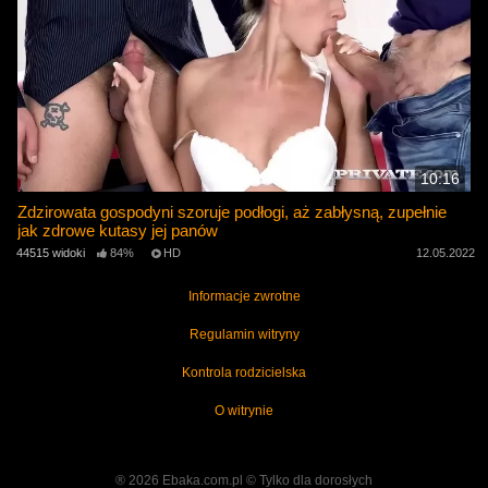
10:16
Zdzirowata gospodyni szoruje podłogi, aż zabłysną, zupełnie
jak zdrowe kutasy jej panów
44515 widoki
84%
HD
12.05.2022
Informacje zwrotne
Regulamin witryny
Kontrola rodzicielska
O witrynie
® 2026 Ebaka.com.pl ©️ Tylko dla dorosłych