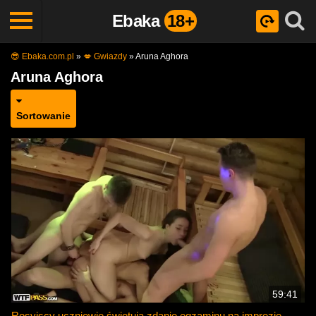
Ebaka
18+
😎 Ebaka.com.pl
»
💋 Gwiazdy
»
Aruna Aghora
Aruna Aghora
Sortowanie
59:41
Rosyjscy uczniowie świętują zdanie egzaminu na imprezie -