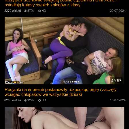
osiodłają kutasy swoich kolegów z klasy
2279 widoki
87%
HD
20.07.2024
49:57
Rosjanki na imprezie postanowiły rozpocząć orgię i zaczęły
wciągać chłopaków we wszystkie dziurki
6216 widoki
92%
HD
16.07.2024