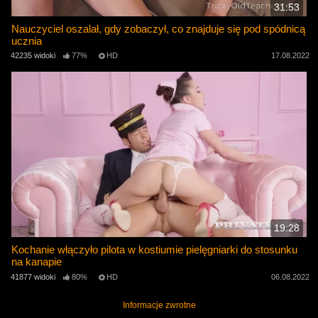
31:53
Nauczyciel oszalał, gdy zobaczył, co znajduje się pod spódnicą
ucznia
42235 widoki
77%
HD
17.08.2022
19:28
Kochanie włączyło pilota w kostiumie pielęgniarki do stosunku
na kanapie
41877 widoki
80%
HD
06.08.2022
Informacje zwrotne