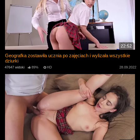
22:52
Geografka zostawiła ucznia po zajęciach i wylizała wszystkie
dziurki
47647 widoki
89%
HD
28.09.2022