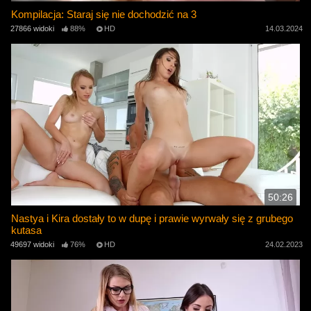
Kompilacja: Staraj się nie dochodzić na 3
27866 widoki
88%
HD
14.03.2024
50:26
Nastya i Kira dostały to w dupę i prawie wyrwały się z grubego
kutasa
49697 widoki
76%
HD
24.02.2023