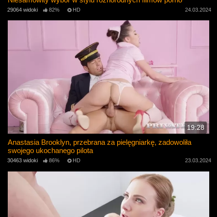
29064 widoki
82%
HD
24.03.2024
19:28
Anastasia Brooklyn, przebrana za pielęgniarkę, zadowoliła
swojego ukochanego pilota
30463 widoki
86%
HD
23.03.2024