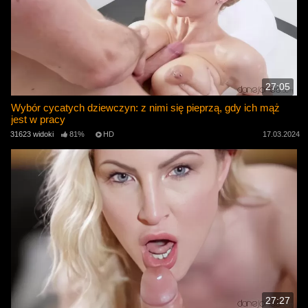
27:05
Wybór cycatych dziewczyn: z nimi się pieprzą, gdy ich mąż
jest w pracy
31623 widoki
81%
HD
17.03.2024
27:27