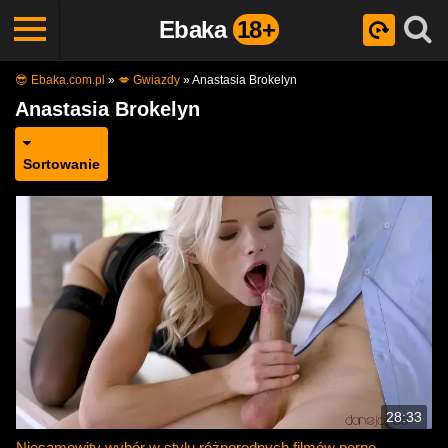
Ebaka
18+
😎 Ebaka.com.pl
»
💋 Gwiazdy
»
Anastasia Brokelyn
Anastasia Brokelyn
Sortowanie
28:33
Niesamowity wybór w stylu różnorodnych filmów porno