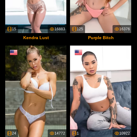
15
16883
125
16376
Kendra Lust
Purple Bitch
24
14772
1
10922