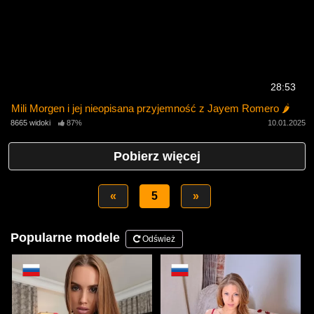
28:53
Mili Morgen i jej nieopisana przyjemność z Jayem Romero 🌶️
8665 widoki
87%
10.01.2025
Pobierz więcej
«
5
»
Popularne modele
Odśwież