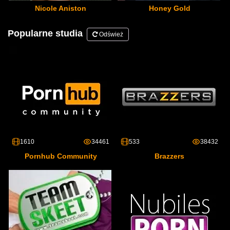
Nicole Aniston
Honey Gold
Popularne studia
Odśwież
1610
34461
533
38432
Pornhub Community
Brazzers