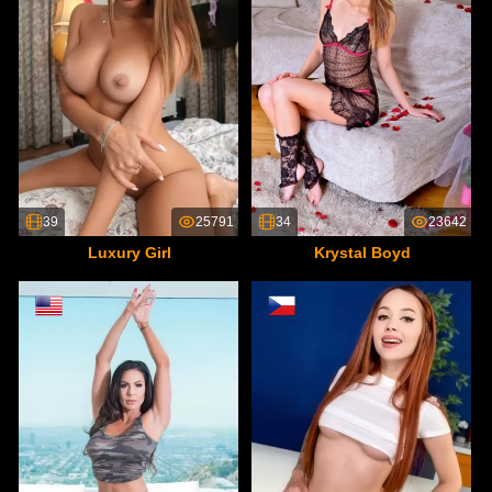
39
25791
34
23642
Luxury Girl
Krystal Boyd