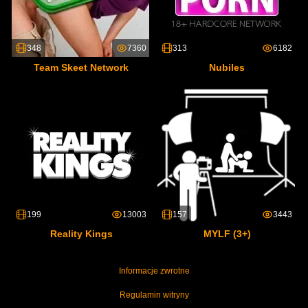
348
7360
313
6182
Team Skeet Network
Nubiles
199
13003
157
3443
Reality Kings
MYLF (3+)
Informacje zwrotne
Regulamin witryny